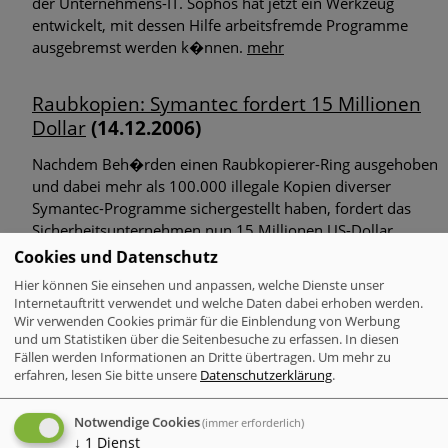
der Unternehmens-IT. Sophos hat jetzt ein Werkzeug
entwickelt, mit dessen Hilfe arbeitsfremde Programme
ausgebremst werden k�nnen.
mehr
Raubkopien: Symantec fordert 15 Millionen
Dollar
(14.12.2006)
Nachdem Beh�rden einen Raubkopierer-Ring ausgehoben
und dabei mehr als 100.000 illegale Kopien diverser
Symantec-Programme sichergestellt haben, fordert das
Sicherheitsunternehmen nun 15 Millionen US-Dollar
Schadenersatz von den Software-Piraten.
mehr
Cookies und Datenschutz
Hier können Sie einsehen und anpassen, welche Dienste unser
Internetauftritt verwendet und welche Daten dabei erhoben werden.
Word: Dritte ungepatchte L�cke
(14.12.2006)
Wir verwenden Cookies primär für die Einblendung von Werbung
und um Statistiken über die Seitenbesuche zu erfassen. In diesen
Die dritte Sicherheitsl�cke innerhalb von nur zehn Tagen so
Fällen werden Informationen an Dritte übertragen.
Um mehr zu
in der weit verbreiteten Textverarbeitung Microsoft Word
erfahren, lesen Sie bitte unsere
Datenschutzerklärung
.
aufgetreten sein. Experten sind sich jedoch noch uneins, ob
die neue L�cke nicht doch den bereits bekannten
Notwendige Cookies
(immer erforderlich)
zuzurechnen ist.
mehr
↓
1
Dienst