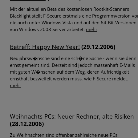
Phishing-Mails im Namen der Personalabteilung
Mit der aktuellen Beta des kostenlosen Rootkit-Scanners
Blacklight stellt F-Secure erstmals eine Programmversion vo
Corona-Warn-Apps im Fokus
die auch unter Windows Vista und auf den 64-Bit-Versionen
von Windows 2003 Server arbeitet.
mehr
Zielgerichtete Attacken: Zero-Day-Exploits im Betriebssystem
von Windows und im Internet Explorer
Betreff: Happy New Year!
(29.12.2006)
Neue Studie zeigt: Gefährlicher Leichtsinn im Umgang mit
Neujahrsw�nsche sind eine sch�ne Sache - wenn sie denn
Bürodruckern
ernst gemeint sind. Derzeit sind jedoch massenhaft E-Mails
mit guten W�nschen auf dem Weg, deren Aufrichtigkeit
Malware Trends 2020: Ransomware, Datendiebstahl an
ernsthaft bezweifelt werden muss, wie F-Secure meldet.
Universitäten und Banking Trojaner sind im Umlauf
mehr
Weihnachts-PCs: Neuer Rechner, alte Risiken
(28.12.2006)
Zu Weihnachten sind offenbar zahlreiche neue PCs