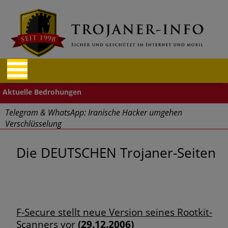
Telegram & WhatsApp: Iranische Hacker umgehen
Verschlüsselung
"Cyberwehr" gestartet
Die DEUTSCHEN Trojaner-Seiten
Cyberangriffe – Finanz- und Reisebranche betroffen
Aufgepasst: Firefox und Tor Browser Schadcode-Add-ons
F-Secure stellt neue Version seines Rootkit-
Massive Sicherheitslücken durch Mitarbeiter im Home Office
Scanners vor
(29.12.2006)