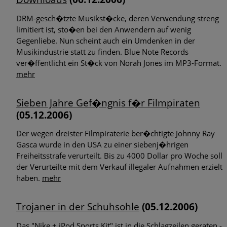
DRM-gesch�tzte Musikst�cke, deren Verwendung streng
limitiert ist, sto�en bei den Anwendern auf wenig
Gegenliebe. Nun scheint auch ein Umdenken in der
Musikindustrie statt zu finden. Blue Note Records
ver�ffentlicht ein St�ck von Norah Jones im MP3-Format.
mehr
Sieben Jahre Gef�ngnis f�r Filmpiraten
(05.12.2006)
Der wegen dreister Filmpiraterie ber�chtigte Johnny Ray
Gasca wurde in den USA zu einer siebenj�hrigen
Freiheitsstrafe verurteilt. Bis zu 4000 Dollar pro Woche soll
der Verurteilte mit dem Verkauf illegaler Aufnahmen erzielt
haben.
mehr
Trojaner in der Schuhsohle
(05.12.2006)
Das "Nike + iPod Sports Kit" ist in die Schlagzeilen geraten -