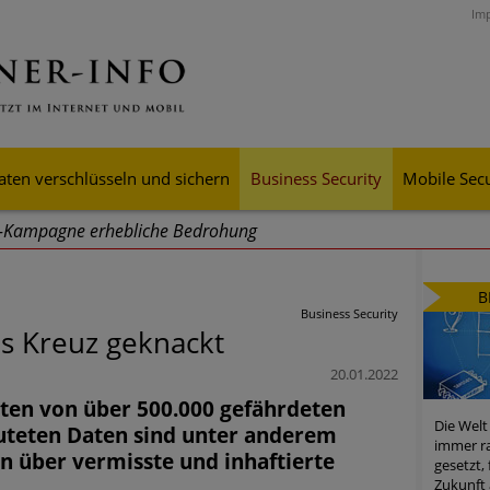
Im
aten verschlüsseln und sichern
Business Security
Mobile Secu
g-Kampagne erhebliche Bedrohung
ei Cyber Crimes 2024: Experten rechnen mit neue Welle an Soci
B
tsdiebstahl
Business Security
es Kreuz geknackt
iell wachsende Risiken, eine immer unübersichtlichere Cyber-Bed
20.01.2022
er-Resilienz tun können
aten von über 500.000 gefährdeten
Die Welt
uteten Daten sind unter anderem
 Assets aller Arten im Fokus der aktuellen Cyber-Bedrohungen
immer ra
n über vermisste und inhaftierte
gesetzt,
mster Aufstieg: Mega-Ransomware. Deutsche Unternehmen dürfe
Zukunft 