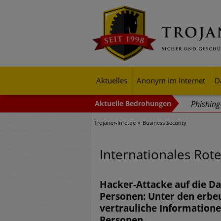
Aktuelles
Anonym im Internet
D
Phishin
Trojaner-Info.de
Business Security
Trends b
Identitä
Internationales Rot
Exponent
mehr Cyb
Hacker-Attacke auf die D
Personen: Unter den erbe
Digitale
vertrauliche Informatione
Personen
Ungebre