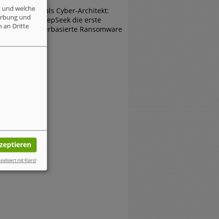
t und welche
Die KI als Cyber-Architekt:
erbung und
Wie DeepSeek die erste
 an Dritte
browserbasierte Ransomware
erfand
kzeptieren
ealisiert mit Klaro!