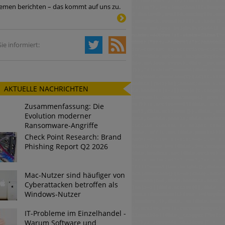
emen berichten – das kommt auf uns zu.
Tsunami bei Web-DDoS-Angriffen
ie informiert:
ng?
AKTUELLE NACHRICHTEN
n reagiert
Zusammenfassung: Die
ier der Datendiebe
Evolution moderner
Ransomware-Angriffe
Check Point Research: Brand
Phishing Report Q2 2026
Mac-Nutzer sind häufiger von
Cyberattacken betroffen als
Windows-Nutzer
IT-Probleme im Einzelhandel -
Warum Software und