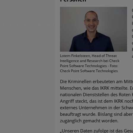
untersch
Weiteren
warnen
Phishing
Aktuell
Lotem Finkelsteen, Head of Threat
Intelligence and Research bei Check
Point Software Technologies - Foto:
Fake-Unt
Check Point Software Technologies
Cyber Ex
Die Kriminellen erbeuteten am Mitt
Menschen, wie das IKRK mitteilte. 
nationalen Dienststellen des Rote
Angriff steckt, das ist dem IKRK noc
externes Unternehmen in der Schwe
beauftragt wurde. Bislang sind aber
zugänglich gemacht worden.
„Unseren Daten zufolge ist das Ges