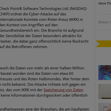
diese Th
ätzen
Check Point® Software Technologies Ltd. (NASDAQ:
CHKP) ordnet die Cyber-Attacke auf das
twicklung der HTTP-basierten Cyberangriffe lässt Experten vor 
Internationale Komitee vom Roten Kreuz (IKRK) in
Bleiben S
den Kontext von Angriffen auf den
Gesundheitsbereich ein. Die Branche ist aufgrund
-Trend: Führungskräfte im Visier. Was hilft gegen Harpoon Whali
der Sensibilität der Daten besonders attraktiv für
Hacker, die dabei ganz offensichtlich keine Rücksicht
e Phishing-Kampagnen mit großen Markennamen – Amazon hat nu
auf die Betroffenen nehmen.
ernehmensprofile auf LinkedIn: Unternehmen und Nutzer im Vis
perience Center in Augsburg
woch die Daten von mehr als einer halben Million
Erbeutet worden sind die Daten von etwa 60
n Kreuzes und des Roten Halbmondes. Wer hinter dem
h nicht bekannt. Die Attacke richtete sich gegen ein
iz, das vom IKRK mit der
Speicherung von Daten
 keine Informationen durchgesickert oder öffentlich
undheitswesen eine der Branchen, die am häufigsten