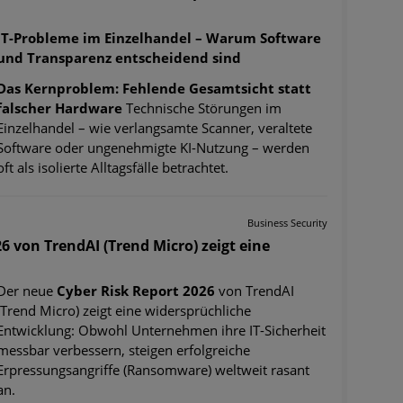
IT-Probleme im Einzelhandel – Warum Software
und Transparenz entscheidend sind
Das Kernproblem: Fehlende Gesamtsicht statt
falscher Hardware
Technische Störungen im
Einzelhandel – wie verlangsamte Scanner, veraltete
Software oder ungenehmigte KI-Nutzung – werden
oft als isolierte Alltagsfälle betrachtet.
Business Security
6 von TrendAI (Trend Micro) zeigt eine
Der neue
Cyber Risk Report 2026
von TrendAI
(Trend Micro) zeigt eine widersprüchliche
Entwicklung: Obwohl Unternehmen ihre IT-Sicherheit
messbar verbessern, steigen erfolgreiche
Erpressungsangriffe (Ransomware) weltweit rasant
an.