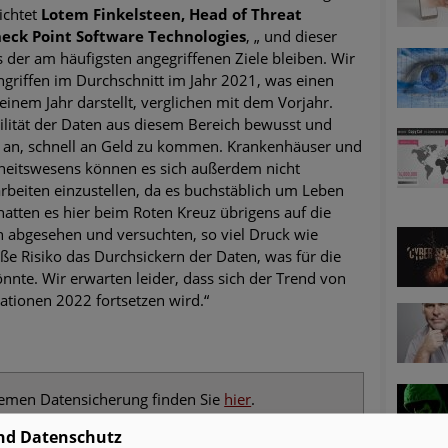
ichtet
Lotem Finkelsteen, Head of Threat
heck Point Software Technologies
, „ und dieser
 der am häufigsten angegriffenen Ziele bleiben. Wir
griffen im Durchschnitt im Jahr 2021, was einen
einem Jahr darstellt, verglichen mit dem Vorjahr.
ilität der Daten aus diesem Bereich bewusst und
e an, schnell an Geld zu kommen. Krankenhäuser und
heitswesens können es sich außerdem nicht
rbeiten einzustellen, da es buchstäblich um Leben
atten es hier beim Roten Kreuz übrigens auf die
n abgesehen und versuchten, so viel Druck wie
ße Risiko das Durchsickern der Daten, was für die
nte. Wir erwarten leider, dass sich der Trend von
tionen 2022 fortsetzen wird.“
hemen Datensicherung finden Sie
hier
.
nd Datenschutz