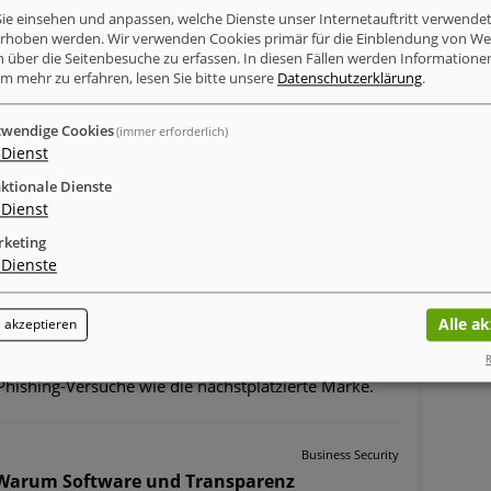
ie einsehen und anpassen, welche Dienste unser Internetauftritt verwende
erhoben werden. Wir verwenden Cookies primär für die Einblendung von W
n über die Seitenbesuche zu erfassen. In diesen Fällen werden Informationen
inkedIn
Xing
tumblr
WhatsApp
m mehr zu erfahren, lesen Sie bitte unsere
Datenschutzerklärung
.
MELDUNGEN ZUM THEMA
wendige Cookies
(immer erforderlich)
Dienst
Sicher & Anonym
ktionale Dienste
hishing Report Q2 2026
Dienst
Microsoft weiterhin unangefochten an der
keting
Spitze – KI-Plattformen rücken nach
Dienste
Mit einem Anteil von 23 Prozent aller registrierten
Angriffe bleibt Microsoft der unangefochtene
Alle a
 akzeptieren
Hauptzielpfeil für Marken-Imitationen. Der IT-
Konzern verzeichnet damit fast doppelt so viele
R
Phishing-Versuche wie die nächstplatzierte Marke.
Business Security
- Warum Software und Transparenz