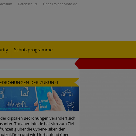
pressum
Datenschutz
Über Trojaner-Info.de
rity
Schutzprogramme
al-Engineering-Betrugsmaschen und
EDROHUNGEN DER ZUKUNFT
rohungslage – was CISOs jetzt für
 der digitalen Bedrohungen verändert sich
santer. Trojaner-info.de hat sich zum Ziel
 frühzeitig über die Cyber-Risiken der
n Bedrohungspotential nicht
aufzuklären und wird fortlaufend über