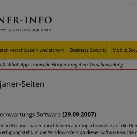
Imp
aten verschlüsseln und sichern
Business Security
Mobile Secu
 & WhatsApp: Iranische Hacker umgehen Verschlüsselung
r aus dem Iran führen Forschern zufolge seit Jahren Cyberoperati
aner-Seiten
sselung populärer Messenger-Dienste überlisten.
hr" gestartet
en Hilfshotline für Unternehmen
Fernwartungs-Software
(29.09.2007)
riffe – Finanz- und Reisebranche betroffen
seinen Rechner haben möchte vertraut möglicherweise auf die Di
 Blogeintrag hat NETSCOUT die jüngsten Angriffe kommentiert
erfügung steht. In der Windows-Version dieser Software wurde n