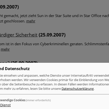
.09.2007)
t gemacht, jetzt zieht Sun in der Star Suite und in Star Office nac
tzt geschlossen.
mehr
rdiger Sicherheit
(25.09.2007)
m ist in den Fokus von Cyberkriminellen geraten. Schlimmstenfall
.
mehr
hone?
(25.09.2007)
nd Datenschutz
such des Herstellers oder eine ernst zu nehmende Warnung? Kaum
ie einsehen und anpassen, welche Dienste unser Internetauftritt verwende
chränkungen des Telefons auszutricksen. So lassen sich der Simlo
erhoben werden. Wir verwenden Cookies primär für die Einblendung von W
n über die Seitenbesuche zu erfassen. In diesen Fällen werden Informationen
m mehr zu erfahren, lesen Sie bitte unsere
Datenschutzerklärung
.
24.09.2007)
wendige Cookies
(immer erforderlich)
Dienst
en Trojaner Pushdo verbreiten soll, hat Sophos ausgemacht. Di