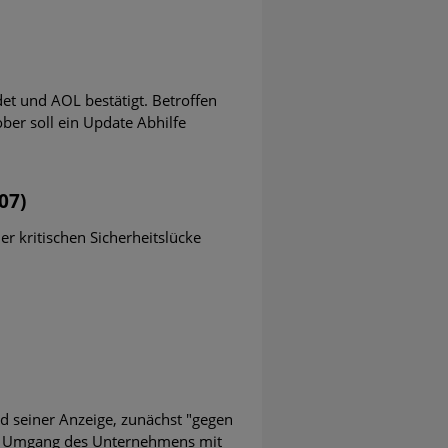
. Keine Lücke gilt als kritisch.
et und AOL bestätigt. Betroffen
ober soll ein Update Abhilfe
igt einen Anstieg von 20 Prozent der
id-19
07)
r kritischen Sicherheitslücke
atenschutzniveau. Doch wie steht die
s und im Internet Explorer
d seiner Anzeige, zunächst "gegen
der Umgang des Unternehmens mit