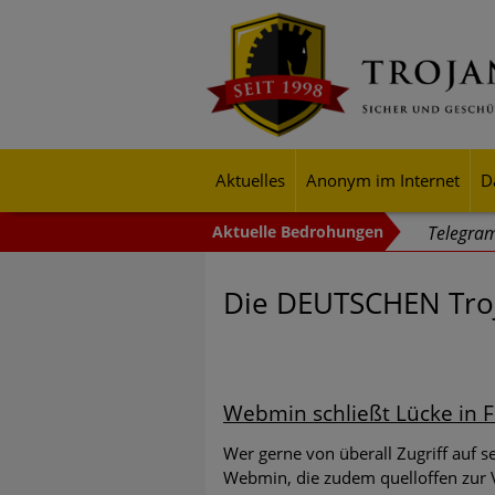
Aktuelles
Anonym im Internet
D
Telegram
Angreife
Die DEUTSCHEN Troj
Verschlü
"Cyberwe
24-Stund
Webmin schließt Lücke in 
Cyberang
Wer gerne von überall Zugriff auf 
In einem
Webmin, die zudem quelloffen zur V