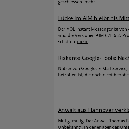
geschlossen.
mehr
Aufgepas
Lücke im AIM bleibt bis Mit
Es gibt w
Der AOL Instant Messenger ist von e
Massive 
sind die Versionen AIM 6.1, 6.2, Pro
Umfrage 
schaffen.
mehr
Cybersic
Riskante Google-Tools: Nac
Phishing
Nutzer von Googles E-Mail-Service, 
Cyberkri
betroffen ist, die noch nicht behob
Corona-
Experten
App im V
Anwalt aus Hannover verkla
Zielgeri
Mutig, mutig! Der Anwalt Thomas Fe
APT-Akte
Unbekannt", in der er aber das Un