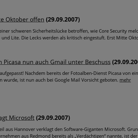
st: Firefox und Tor Browser Schadcode-Add-ons
te Oktober offen
(29.09.2007)
ichtige Sicherheitsupdates für Firefox, Firefox ESR und Tor Browser
iner schweren Sicherheitslücke betroffen, wie Core Security meld
Sicherheitslücken durch Mitarbeiter im Home Office
 und Lite. Die Lecks werden als kritisch eingestuft. Erst Mitte Okt
unter Entscheidungsträgern im Bereich IT- und Cybersicherheit ze
herheitsverletzungen in Folge von Home Office bedingt durch Cov
h Picasa nun auch Gmail unter Beschuss
(29.09.20
-Mails im Namen der Personalabteilung
aufgepasst! Nachdem bereits der Fotoalben-Dienst Picasa von eine
minelle haben Arbeitnehmer und Jobsuchende im Visier
en wurde, ist nun auch bei Google Mail Vorsicht geboten.
mehr
Warn-Apps im Fokus
 bescheinigen der Corona-Warn-App ein hohes Sicherheits- und D
ergleich zu anderen Ländern da?
gt Microsoft
(29.09.2007)
chtete Attacken: Zero-Day-Exploits im Betriebssystem von Window
il aus Hannover verklagt den Software-Giganten Microsoft. Grun
ur DarkHotel könnte hinter den Exploits stehen
ternehmen aus Redmond bereits als „Verdächtigen“ nannte, ist 