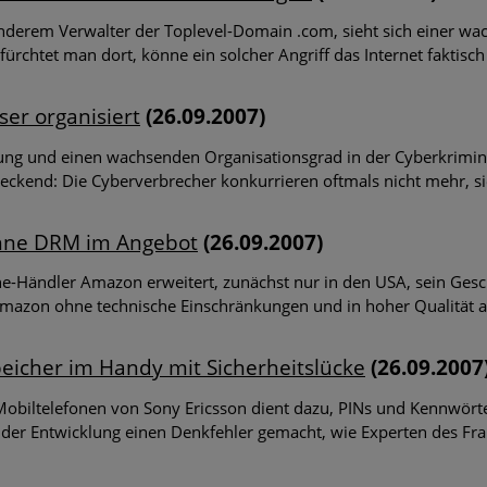
nderem Verwalter der Toplevel-Domain .com, sieht sich einer w
 fürchtet man dort, könne ein solcher Angriff das Internet faktisc
er organisiert
(26.09.2007)
ung und einen wachsenden Organisationsgrad in der Cyberkrimin
eckend: Die Cyberverbrecher konkurrieren oftmals nicht mehr, s
hne DRM im Angebot
(26.09.2007)
ne-Händler Amazon erweitert, zunächst nur in den USA, sein Ges
Amazon ohne technische Einschränkungen und in hoher Qualität 
eicher im Handy mit Sicherheitslücke
(26.09.2007
biltelefonen von Sony Ericsson dient dazu, PINs und Kennwörter
r Entwicklung einen Denkfehler gemacht, wie Experten des Fraunho