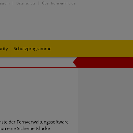
ressum
Datenschutz
Über Trojaner-Info.de
rity
Schutzprogramme
onen durch, mit denen sie die
enste der Fernverwaltungssoftware
un eine Sicherheitslücke