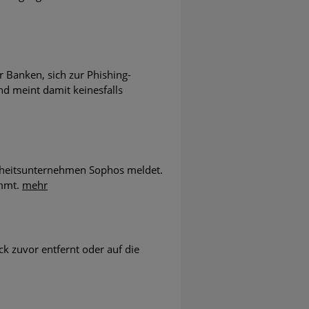
 Banken, sich zur Phishing-
 Banking Trojaner sind im Umlauf
nd meint damit keinesfalls
nternehmen und Organisationen
erheitsunternehmen Sophos meldet.
ammt.
mehr
ck zuvor entfernt oder auf die