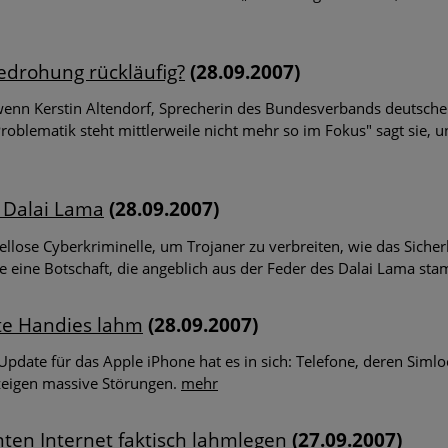
die zeigt: Gefährlicher Leichtsinn im Umgang mit Bürodruckern
on Sharp zeigt Sicherheitsbewusstsein in deutschen Büros
edrohung rückläufig?
(28.09.2007)
nn Kerstin Altendorf, Sprecherin des Bundesverbands deutscher
Trends 2020: Ransomware, Datendiebstahl an Universitäten und
roblematik steht mittlerweile nicht mehr so im Fokus" sagt sie, u
nsik-Team von Valronis hat die aktuellsten Bedrohungen für U
ngefasst
 Dalai Lama
(28.09.2007)
llose Cyberkriminelle, um Trojaner zu verbreiten, wie das Sich
 eine Botschaft, die angeblich aus der Feder des Dalai Lama st
te Handies lahm
(28.09.2007)
pdate für das Apple iPhone hat es in sich: Telefone, deren Simlo
zeigen massive Störungen.
mehr
nten Internet faktisch lahmlegen
(27.09.2007)