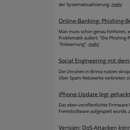
der Systemaktualisierung.
mehr
Neue Stu
Studie v
Online-Banking: Phishing-B
Man muss schon genau hinhören, we
Malware 
Problematik äußert: "Die Phishing-P
Das Fore
"Entwarnung".
mehr
zusamme
Social Engineering mit dem
Die Unruhen in Birma nutzen skrupe
Über Spam-Netzwerke verbreiten sie
iPhone-Update legt gehack
Das eben veröffentlichte Firmware-U
Fremdsoftware aufgespielt wurde, 
Verisign: DoS-Attacken kön