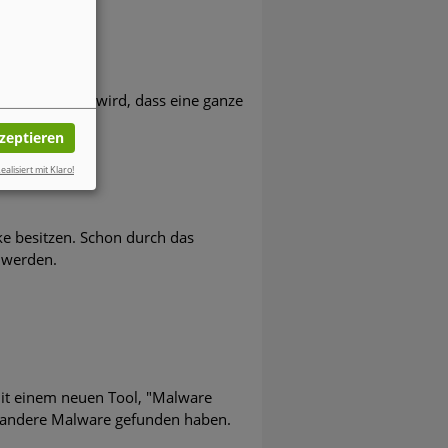
ben. Vermutet wird, dass eine ganze
kzeptieren
ealisiert mit Klaro!
ke besitzen. Schon durch das
 werden.
Mit einem neuen Tool, "Malware
nd andere Malware gefunden haben.