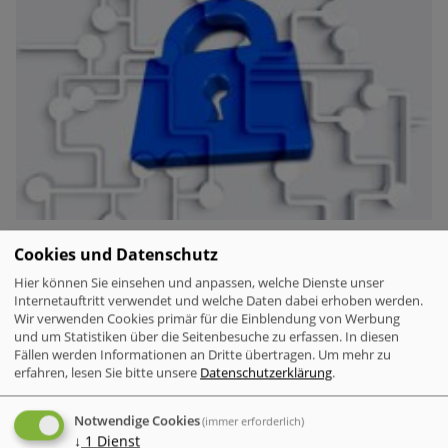
Auf die Daten von Ebay- und Paypal-Nutzern hatten es
Cookies und Datenschutz
Phisher im vergangenen Jahr besonders abgesehen. Zu
Hier können Sie einsehen und anpassen, welche Dienste unser
diesem Schluss kommt der Kaspersky-Experte Konstantin
Internetauftritt verwendet und welche Daten dabei erhoben werden.
Kornakov nach Auswertung einer Studie des
Wir verwenden Cookies primär für die Einblendung von Werbung
und um Statistiken über die Seitenbesuche zu erfassen. In diesen
Sicherheitsunternehmens Netcraft.
Fällen werden Informationen an Dritte übertragen.
Um mehr zu
erfahren, lesen Sie bitte unsere
Datenschutzerklärung
.
Notwendige Cookies
(immer erforderlich)
Details zum WMF-Hotfix
↓
1
Dienst