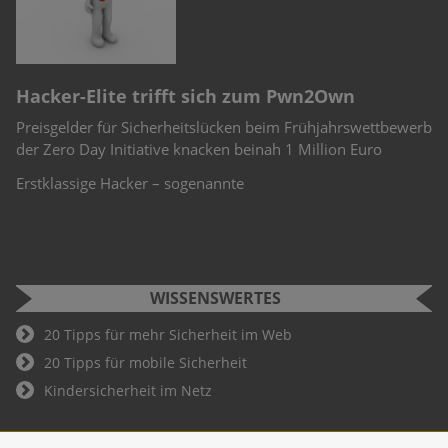
S
Cyber Security Challenge 2022
F
erb
Schüler und Studenten können bei der Cyber Security
Si
Challenge teilnehmen. Wer hier als Gewinner hervorgeht, ist
W
Teil des Deutschland-Teams für die weiteren
An
Fu
WISSENSWERTES
20 Tipps für mehr Sicherheit im Web
20 Tipps für mobile Sicherheit
Kindersicherheit im Netz
© Copyright 1998 - 2026 trojaner-info.de