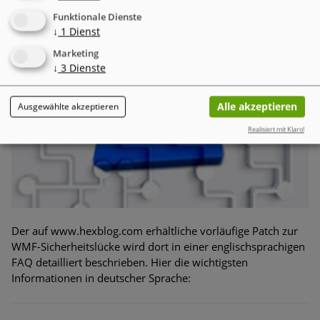
Funktionale Dienste
↓
1
Dienst
Marketing
↓
3
Dienste
Alle akzeptieren
Ausgewählte akzeptieren
Realisiert mit Klaro!
Der auf
www.hexblog.com
erhältliche vorläufige Patch zur
WMF-Sicherheitslücke wird dort in einer englischsprachigen
FAQ detailliert beschrieben. Hier die wichtigsten
Informationen in deutscher Sprache: