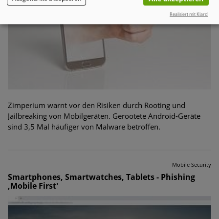
Realisiert mit Klaro!
Zimperium warnt vor den Risiken durch Rooting und
Jailbreaking von Mobilgeräten. Gerootete Android-Geräte
sind 3,5 Mal häufiger von Malware betroffen.
Mobile Security
Smartphones, Smartwatches, Tablets - Phishing
,Mobile First'