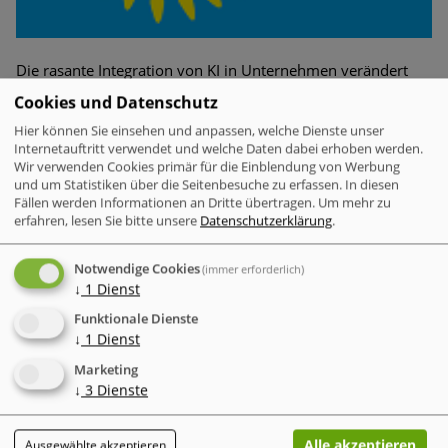
Die rasante Integration von KI in Unternehmen verändert
die Arbeitswelt. Während die Cloud diese Entwicklung mit
Cookies und Datenschutz
ihrer Rechenleistung vorantreibt, macht sie die IT-
Hier können Sie einsehen und anpassen, welche Dienste unser
Sicherheitslage unberechenbar. Cyberangriffe sind jetzt
Internetauftritt verwendet und welche Daten dabei erhoben werden.
schneller und komplexer, da Angreifer KI als Waffe nutzen
Wir verwenden Cookies primär für die Einblendung von Werbung
können, um beispielsweise fehlerfreie Phishing-Mails zu
und um Statistiken über die Seitenbesuche zu erfassen. In diesen
erstellen oder Angriffe zu automatisieren.
Fällen werden Informationen an Dritte übertragen.
Um mehr zu
erfahren, lesen Sie bitte unsere
Datenschutzerklärung
.
Notwendige Cookies
(immer erforderlich)
Mobile Security
↓
1
Dienst
Jailbreaking von Mobilgeräten
Funktionale Dienste
↓
1
Dienst
Marketing
↓
3
Dienste
Alle akzeptieren
Ausgewählte akzeptieren