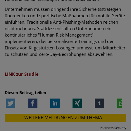
Unternehmen müssen dringend ihre Sicherheitsstrategien
überdenken und spezifische Maßnahmen für mobile Geräte
einführen. Traditionelle Anti-Phishing-Methoden reichen
nicht mehr aus. Stattdessen sollten Unternehmen ein
kontinuierliches "Human Risk Management"
implementieren, das personalisierte Trainings und den
Einsatz von KI-gestützten Lösungen umfasst, um Mitarbeiter
zu schützen und Zero-Day-Bedrohungen abzuwehren.
LINK zur Studie
Diesen Beitrag teilen
Twitter
Facebook
LinkedIn
Xing
tumblr
W
WEITERE MELDUNGEN ZUM THEMA
Business Security