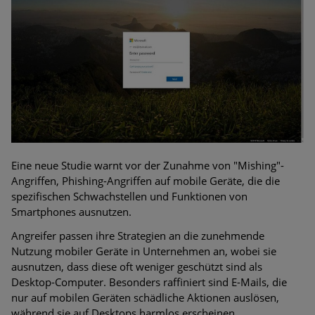
Bedrohungen
Ungebremster Aufstieg: Mega-Ransomware. Deutsche
Unternehmen dürfen Bedrohungspotential nicht
unterschätzen
Weiterentwicklung der HTTP-basierten Cyberangriffe lässt
Experten vor Tsunami bei Web-DDoS-Angriffen warnen
Phishing-Trend: Führungskräfte im Visier. Was hilft gegen
Harpoon Whaling?
Eine neue Studie warnt vor der Zunahme von "Mishing"-
Angriffen, Phishing-Angriffen auf mobile Geräte, die die
Aktuelle Phishing-Kampagnen mit großen Markennamen –
spezifischen Schwachstellen und Funktionen von
Amazon hat nun reagiert
Smartphones ausnutzen.
Angreifer passen ihre Strategien an die zunehmende
Fake-Unternehmensprofile auf LinkedIn: Unternehmen und
Nutzung mobiler Geräte in Unternehmen an, wobei sie
Nutzer im Visier der Datendiebe
ausnutzen, dass diese oft weniger geschützt sind als
Desktop-Computer. Besonders raffiniert sind E-Mails, die
Cyber Experience Center in Augsburg
nur auf mobilen Geräten schädliche Aktionen auslösen,
während sie auf Desktops harmlos erscheinen.