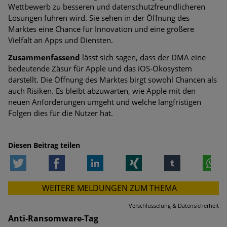
Wettbewerb zu besseren und datenschutzfreundlicheren
Lösungen führen wird. Sie sehen in der Öffnung des
Marktes eine Chance für Innovation und eine größere
Vielfalt an Apps und Diensten.
Zusammenfassend
lässt sich sagen, dass der DMA eine
bedeutende Zäsur für Apple und das iOS-Ökosystem
darstellt. Die Öffnung des Marktes birgt sowohl Chancen als
auch Risiken. Es bleibt abzuwarten, wie Apple mit den
neuen Anforderungen umgeht und welche langfristigen
Folgen dies für die Nutzer hat.
Diesen Beitrag teilen
Twitter
Facebook
LinkedIn
Xing
tumblr
W
WEITERE MELDUNGEN ZUM THEMA
Verschlüsselung & Datensicherheit
Anti-Ransomware-Tag