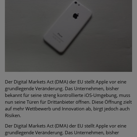
Bedrohungen
Ungebremster Aufstieg: Mega-Ransomware. Deutsche
Unternehmen dürfen Bedrohungspotential nicht
unterschätzen
Weiterentwicklung der HTTP-basierten Cyberangriffe lässt
Experten vor Tsunami bei Web-DDoS-Angriffen warnen
Phishing-Trend: Führungskräfte im Visier. Was hilft gegen
Harpoon Whaling?
Der Digital Markets Act (DMA) der EU stellt Apple vor eine
Aktuelle Phishing-Kampagnen mit großen Markennamen –
grundlegende Veränderung. Das Unternehmen, bisher
Amazon hat nun reagiert
bekannt für seine streng kontrollierte iOS-Umgebung, muss
nun seine Türen für Drittanbieter öffnen. Diese Öffnung zielt
Fake-Unternehmensprofile auf LinkedIn: Unternehmen und
auf mehr Wettbewerb und Innovation ab, birgt jedoch auch
Nutzer im Visier der Datendiebe
Risiken.
Cyber Experience Center in Augsburg
Der Digital Markets Act (DMA) der EU stellt Apple vor eine
grundlegende Veränderung. Das Unternehmen, bisher