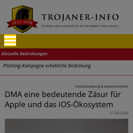
Phishing-Kampagne erhebliche Bedrohung
Trends bei Cyber Crimes 2024: Experten rechnen mit neue
Welle an Social-Engineering-Betrugsmaschen und
Verschlüsselung & Datensicherheit
Identitätsdiebstahl
DMA eine bedeutende Zäsur für
Apple und das iOS-Ökosystem
Exponentiell wachsende Risiken, eine immer
unübersichtlichere Cyber-Bedrohungslage – was CISOs jetzt
27.09.2024
für mehr Cyber-Resilienz tun können
Digitale Assets aller Arten im Fokus der aktuellen Cyber-