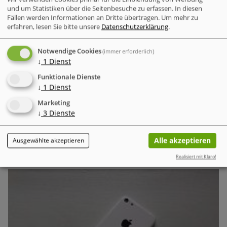
und um Statistiken über die Seitenbesuche zu erfassen. In diesen
Fällen werden Informationen an Dritte übertragen.
Um mehr zu
erfahren, lesen Sie bitte unsere
Datenschutzerklärung
.
Deutsche unterschätzen die Gefahr von
Notwendige Cookies
(immer erforderlich)
Cyberangriffen zunehmend.
Trotz der steigenden Zahl
↓
1
Dienst
von Cyberattacken weltweit und in Deutschland fühlen sich
die Menschen immer weniger bedroht. Dieses wachsende
Funktionale Dienste
Sicherheitsgefühl steht in krassem Gegensatz zur
↓
1
Dienst
tatsächlichen Bedrohungslage.
Marketing
↓
3
Dienste
Verschlüsselung & Datensicherheit
Alle akzeptieren
Ausgewählte akzeptieren
DMA eine bedeutende Zäsur für Apple und das iOS-
Ökosystem
Realisiert mit Klaro!