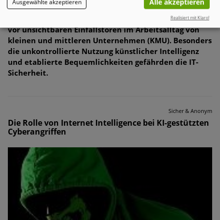
bedrohen den Mittelstand
Alle akzeptieren
Ausgewählte akzeptieren
Eine neue Studie von WatchGuard Technologies warnt
Realisiert mit Klaro!
vor unsichtbaren Einfallstoren im Arbeitsalltag von
kleinen und mittleren Unternehmen (KMU). Besonders
die unkontrollierte Nutzung künstlicher Intelligenz
und etablierte Bequemlichkeiten gefährden die IT-
Sicherheit.
Sicher & Anonym
Die Rolle von Internet Intelligence bei KI-gestützten
Cyberangriffen