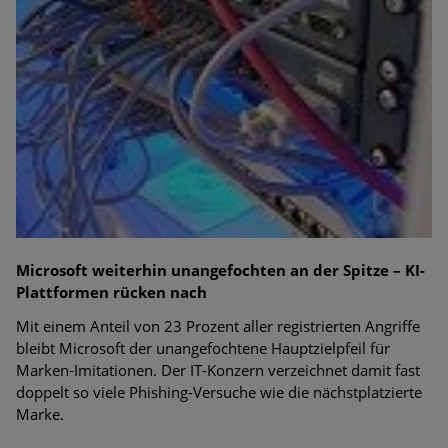
Bedrohungen
Ungebremster Aufstieg: Mega-Ransomware. Deutsche
Unternehmen dürfen Bedrohungspotential nicht
unterschätzen
Weiterentwicklung der HTTP-basierten Cyberangriffe lässt
Experten vor Tsunami bei Web-DDoS-Angriffen warnen
Phishing-Trend: Führungskräfte im Visier. Was hilft gegen
Harpoon Whaling?
Microsoft weiterhin unangefochten an der Spitze – KI-
Aktuelle Phishing-Kampagnen mit großen Markennamen –
Plattformen rücken nach
Amazon hat nun reagiert
Mit einem Anteil von 23 Prozent aller registrierten Angriffe
Fake-Unternehmensprofile auf LinkedIn: Unternehmen und
bleibt Microsoft der unangefochtene Hauptzielpfeil für
Nutzer im Visier der Datendiebe
Marken-Imitationen. Der IT-Konzern verzeichnet damit fast
doppelt so viele Phishing-Versuche wie die nächstplatzierte
Cyber Experience Center in Augsburg
Marke.