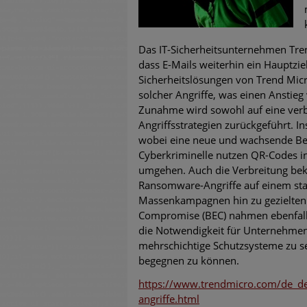
untersch
Weiteren
Das IT-Sicherheitsunternehmen Trend
warnen
dass E-Mails weiterhin ein Hauptziel
Sicherheitslösungen von Trend Micr
Phishing
solcher Angriffe, was einen Anstieg
Zunahme wird sowohl auf eine verb
Aktuell
Angriffsstrategien zurückgeführt. 
wobei eine neue und wachsende Bed
Cyberkriminelle nutzen QR-Codes in
Fake-Unt
umgehen. Auch die Verbreitung bek
Ransomware-Angriffe auf einem stab
Cyber Ex
Massenkampagnen hin zu gezielten 
Compromise (BEC) nahmen ebenfalls
die Notwendigkeit für Unternehmen
mehrschichtige Schutzsysteme zu 
begegnen zu können.
https://www.trendmicro.com/de_de
angriffe.html