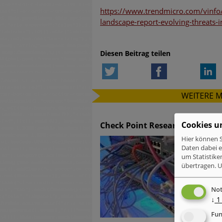
https://www.trendmicro.com/vinfo/
landscape-report-evolving-threats-i
Diesen Beitrag teilen
Twitter
Facebook
L
WEITERE 
Cookies u
Check Point Research: Brand P
Hier können S
Daten dabei 
um Statistike
übertragen.
U
Not
↓
1
Fun