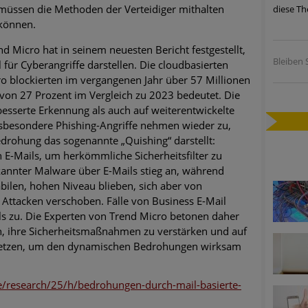
müssen die Methoden der Verteidiger mithalten
diese Th
ätzen
können.
twicklung der HTTP-basierten Cyberangriffe lässt Experten vor 
 Micro hat in seinem neuesten Bericht festgestellt,
Bleiben S
 für Cyberangriffe darstellen. Die cloudbasierten
o blockierten im vergangenen Jahr über 57 Millionen
-Trend: Führungskräfte im Visier. Was hilft gegen Harpoon Whali
 von 27 Prozent im Vergleich zu 2023 bedeutet. Die
esserte Erkennung als auch auf weiterentwickelte
e Phishing-Kampagnen mit großen Markennamen – Amazon hat nu
Insbesondere Phishing-Angriffe nehmen wieder zu,
rohung das sogenannte „Quishing“ darstellt:
 E-Mails, um herkömmliche Sicherheitsfilter zu
ernehmensprofile auf LinkedIn: Unternehmen und Nutzer im Vis
annter Malware über E-Mails stieg an, während
ilen, hohen Niveau blieben, sich aber von
perience Center in Augsburg
Attacken verschoben. Fälle von Business E-Mail
 zu. Die Experten von Trend Micro betonen daher
, ihre Sicherheitsmaßnahmen zu verstärken und auf
setzen, um den dynamischen Bedrohungen wirksam
/research/25/h/bedrohungen-durch-mail-basierte-