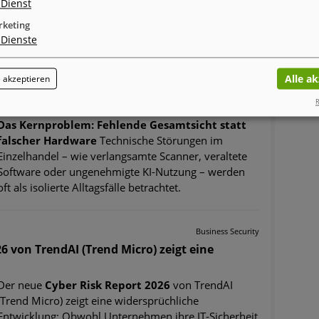
Dienst
keting
Business Security
Dienste
- Warum Software und Transparenz
Alle a
 akzeptieren
IT-Probleme im Einzelhandel – Warum Software
und Transparenz entscheidend sind
R
Das Kernproblem: Fehlende Gesamtsicht statt
falscher Hardware
Technische Störungen im
Einzelhandel – wie verlangsamte Scanner, veraltete
Software oder ungenehmigte KI-Nutzung – werden
oft als isolierte Alltagsfälle betrachtet.
Business Security
6 von TrendAI (Trend Micro) zeigt eine
Der neue
Cyber Risk Report 2026
von TrendAI
(Trend Micro) zeigt eine widersprüchliche
Entwicklung: Obwohl Unternehmen ihre IT-Sicherheit