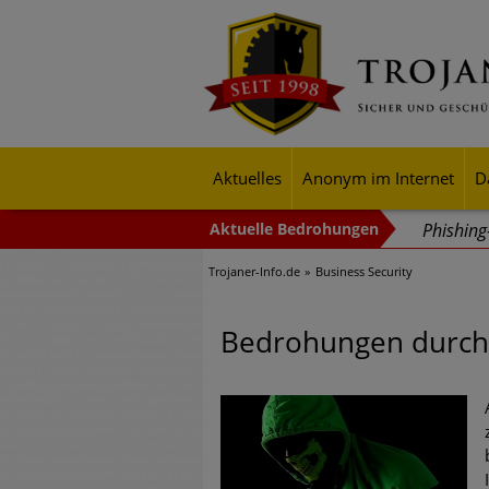
Aktuelles
Anonym im Internet
D
Phishin
Trojaner-Info.de
Business Security
Trends b
Identitä
Bedrohungen durch M
Exponent
mehr Cyb
Digitale
Ungebre