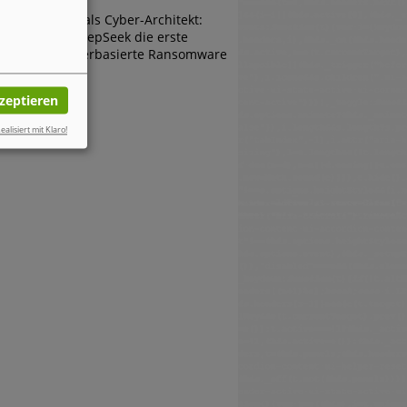
Die KI als Cyber-Architekt:
Wie DeepSeek die erste
browserbasierte Ransomware
erfand
kzeptieren
ealisiert mit Klaro!