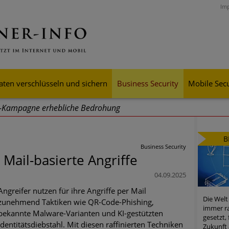
Im
aten verschlüsseln und sichern
Business Security
Mobile Secu
g-Kampagne erhebliche Bedrohung
ei Cyber Crimes 2024: Experten rechnen mit neue Welle an Soci
B
tsdiebstahl
Business Security
ail-basierte Angriffe
iell wachsende Risiken, eine immer unübersichtlichere Cyber-Bed
04.09.2025
er-Resilienz tun können
Angreifer nutzen für ihre Angriffe per Mail
Die Welt
zunehmend Taktiken wie QR-Code-Phishing,
 Assets aller Arten im Fokus der aktuellen Cyber-Bedrohungen
immer ra
bekannte Malware-Varianten und KI-gestützten
gesetzt,
Identitätsdiebstahl. Mit diesen raffinierten Techniken
mster Aufstieg: Mega-Ransomware. Deutsche Unternehmen dürfe
Zukunft 