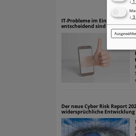
↓
1
Mar
↓
3
IT-Probleme im Einzelhandel 
entscheidend sind
Ausgewählte
Der neue Cyber Risk Report 202
widersprüchliche Entwicklung