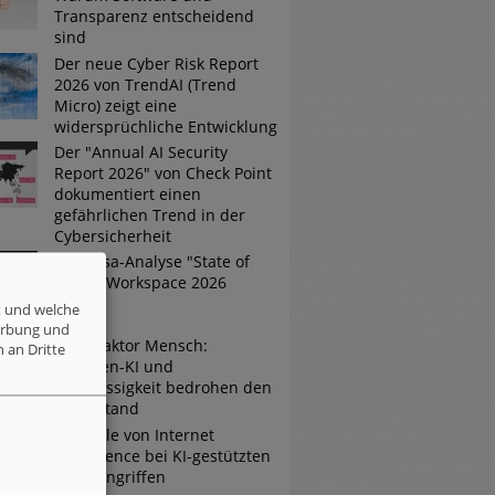
Transparenz entscheidend
sind
Der neue Cyber Risk Report
2026 von TrendAI (Trend
Micro) zeigt eine
widersprüchliche Entwicklung
Der "Annual AI Security
Report 2026" von Check Point
dokumentiert einen
gefährlichen Trend in der
Cybersicherheit
Omnissa-Analyse "State of
Digital Workspace 2026
t und welche
erbung und
Risikofaktor Mensch:
 an Dritte
Schatten-KI und
Nachlässigkeit bedrohen den
Mittelstand
Die Rolle von Internet
Intelligence bei KI-gestützten
Cyberangriffen