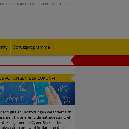
pressum
Datenschutz
Über Trojaner-Info.de
rity
Schutzprogramme
al-Engineering-Betrugsmaschen und
EDROHUNGEN DER ZUKUNFT
rohungslage – was CISOs jetzt für
 der digitalen Bedrohungen verändert sich
santer. Trojaner-info.de hat sich zum Ziel
 frühzeitig über die Cyber-Risiken der
n Bedrohungspotential nicht
aufzuklären und wird fortlaufend über