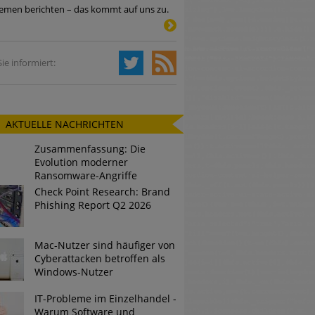
emen berichten – das kommt auf uns zu.
Tsunami bei Web-DDoS-Angriffen
ie informiert:
ng?
AKTUELLE NACHRICHTEN
n reagiert
Zusammenfassung: Die
ier der Datendiebe
Evolution moderner
Ransomware-Angriffe
Check Point Research: Brand
Phishing Report Q2 2026
Mac-Nutzer sind häufiger von
Cyberattacken betroffen als
Windows-Nutzer
IT-Probleme im Einzelhandel -
Warum Software und