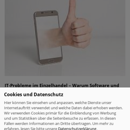
IT-Probleme im Einzelhandel – Warum Software und
Transparenz entscheidend sind
Cookies und Datenschutz
Das Kernproblem: Fehlende Gesamtsicht statt falscher
Hier können Sie einsehen und anpassen, welche Dienste unser
Hardware
Technische Störungen im Einzelhandel – wie
Internetauftritt verwendet und welche Daten dabei erhoben werden.
Wir verwenden Cookies primär für die Einblendung von Werbung
verlangsamte Scanner, veraltete Software oder
und um Statistiken über die Seitenbesuche zu erfassen. In diesen
ungenehmigte KI-Nutzung – werden oft als isolierte
Fällen werden Informationen an Dritte übertragen.
Um mehr zu
Alltagsfälle betrachtet.
erfahren, lesen Sie bitte unsere
Datenschutzerklärung
.