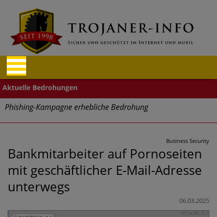
Phishing-Kampagne erhebliche Bedrohung
Trends bei Cyber Crimes 2024: Experten rechnen mit neue
Welle an Social-Engineering-Betrugsmaschen und
Business Security
Identitätsdiebstahl
Bankmitarbeiter auf Pornoseiten
mit geschäftlicher E-Mail-Adresse
Exponentiell wachsende Risiken, eine immer
unübersichtlichere Cyber-Bedrohungslage – was CISOs jetzt
unterwegs
für mehr Cyber-Resilienz tun können
06.03.2025
Digitale Assets aller Arten im Fokus der aktuellen Cyber-