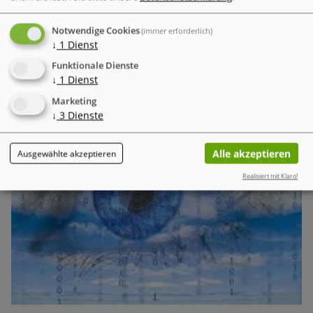
Notwendige Cookies
(immer erforderlich)
↓
1
Dienst
Business Security
Der neue Cyber Risk Report 2026 von TrendAI (Trend
Funktionale Dienste
Micro) zeigt eine widersprüchliche Entwicklung
↓
1
Dienst
Marketing
↓
3
Dienste
Alle akzeptieren
Ausgewählte akzeptieren
Realisiert mit Klaro!