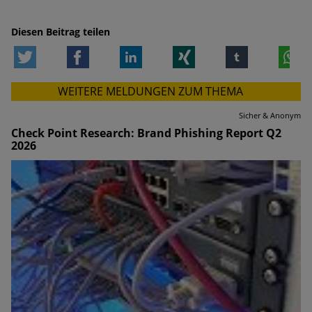
Diesen Beitrag teilen
Twitter
Facebook
LinkedIn
Xing
tumblr
W
WEITERE MELDUNGEN ZUM THEMA
Sicher & Anonym
Check Point Research: Brand Phishing Report Q2
2026