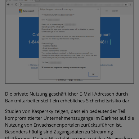
Bedrohungen
Ungebremster Aufstieg: Mega-Ransomware. Deutsche
Unternehmen dürfen Bedrohungspotential nicht
unterschätzen
Weiterentwicklung der HTTP-basierten Cyberangriffe lässt
Experten vor Tsunami bei Web-DDoS-Angriffen warnen
Phishing-Trend: Führungskräfte im Visier. Was hilft gegen
Harpoon Whaling?
Aktuelle Phishing-Kampagnen mit großen Markennamen –
Amazon hat nun reagiert
Die private Nutzung geschäftlicher E-Mail-Adressen durch
Bankmitarbeiter stellt ein erhebliches Sicherheitsrisiko dar.
Fake-Unternehmensprofile auf LinkedIn: Unternehmen und
Studien von Kaspersky zeigen, dass ein bedeutender Teil
Nutzer im Visier der Datendiebe
kompromittierter Unternehmenszugänge im Darknet auf die
Nutzung von Erwachsenenportalen zurückzuführen ist.
Cyber Experience Center in Augsburg
Besonders häufig sind Zugangsdaten zu Streaming-
Plattformen, Online-Marktplätzen und sozialen Netzwerken