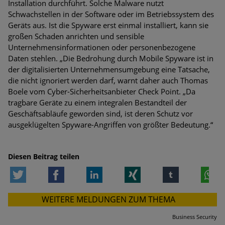
Installation durchführt. Solche Malware nutzt
Schwachstellen in der Software oder im Betriebssystem des
Geräts aus. Ist die Spyware erst einmal installiert, kann sie
großen Schaden anrichten und sensible
Unternehmensinformationen oder personenbezogene
Daten stehlen. „Die Bedrohung durch Mobile Spyware ist in
der digitalisierten Unternehmensumgebung eine Tatsache,
die nicht ignoriert werden darf, warnt daher auch Thomas
Boele vom Cyber-Sicherheitsanbieter Check Point. „Da
tragbare Geräte zu einem integralen Bestandteil der
Geschäftsabläufe geworden sind, ist deren Schutz vor
ausgeklügelten Spyware-Angriffen von größter Bedeutung.“
Diesen Beitrag teilen
Twitter
Facebook
LinkedIn
Xing
tumblr
W
WEITERE MELDUNGEN ZUM THEMA
Business Security