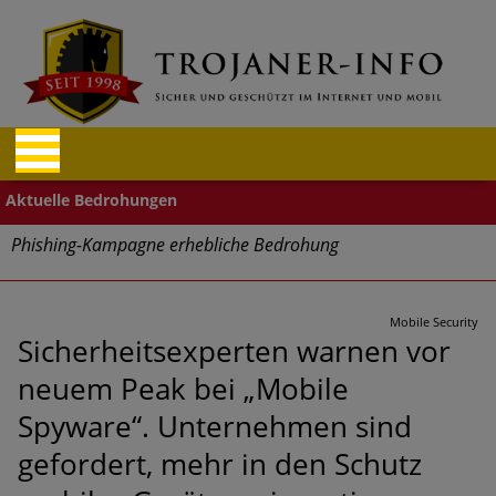
Phishing-Kampagne erhebliche Bedrohung
Trends bei Cyber Crimes 2024: Experten rechnen mit neue
Welle an Social-Engineering-Betrugsmaschen und
Mobile Security
Identitätsdiebstahl
Sicherheitsexperten warnen vor
neuem Peak bei „Mobile
Exponentiell wachsende Risiken, eine immer
unübersichtlichere Cyber-Bedrohungslage – was CISOs jetzt
Spyware“. Unternehmen sind
für mehr Cyber-Resilienz tun können
gefordert, mehr in den Schutz
Digitale Assets aller Arten im Fokus der aktuellen Cyber-