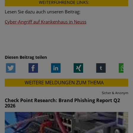
WEITERFÜHRENDE LINKS:
Lesen Sie dazu auch unseren Beitrag:
Cyber-Angriff auf Krankenhaus in Neuss
Diesen Beitrag teilen
Twitter
Facebook
LinkedIn
Xing
tumblr
W
WEITERE MELDUNGEN ZUM THEMA
Sicher & Anonym
Check Point Research: Brand Phishing Report Q2
2026