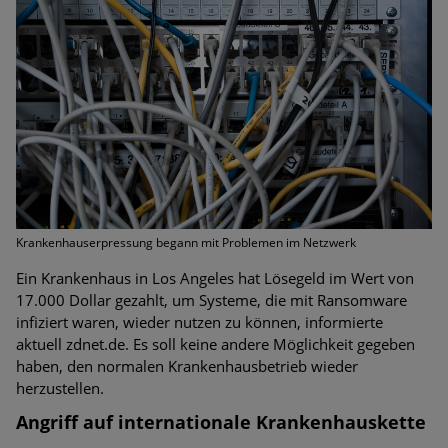
Bedrohungen
Ungebremster Aufstieg: Mega-Ransomware. Deutsche
Unternehmen dürfen Bedrohungspotential nicht
unterschätzen
Weiterentwicklung der HTTP-basierten Cyberangriffe lässt
Experten vor Tsunami bei Web-DDoS-Angriffen warnen
Phishing-Trend: Führungskräfte im Visier. Was hilft gegen
Harpoon Whaling?
Krankenhauserpressung begann mit Problemen im Netzwerk
Ein Krankenhaus in Los Angeles hat Lösegeld im Wert von
Aktuelle Phishing-Kampagnen mit großen Markennamen –
17.000 Dollar gezahlt, um Systeme, die mit Ransomware
Amazon hat nun reagiert
infiziert waren, wieder nutzen zu können, informierte
aktuell zdnet.de. Es soll keine andere Möglichkeit gegeben
Fake-Unternehmensprofile auf LinkedIn: Unternehmen und
haben, den normalen Krankenhausbetrieb wieder
Nutzer im Visier der Datendiebe
herzustellen.
Cyber Experience Center in Augsburg
Angriff auf internationale Krankenhauskette