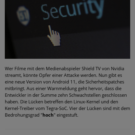
Bedrohungen
Ungebremster Aufstieg: Mega-Ransomware. Deutsche
Unternehmen dürfen Bedrohungspotential nicht
unterschätzen
Weiterentwicklung der HTTP-basierten Cyberangriffe lässt
Experten vor Tsunami bei Web-DDoS-Angriffen warnen
Phishing-Trend: Führungskräfte im Visier. Was hilft gegen
Wer Filme mit dem Medienabspieler Shield TV von Nvidia
Harpoon Whaling?
streamt, könnte Opfer einer Attacke werden. Nun gibt es
eine neue Version von Android 11, die Sicherheitspatches
Aktuelle Phishing-Kampagnen mit großen Markennamen –
mitbringt. Aus einer Warnmeldung geht hervor, dass die
Amazon hat nun reagiert
Entwickler in der Summe zehn Schwachstellen geschlossen
haben. Die Lücken betreffen den Linux-Kernel und den
Fake-Unternehmensprofile auf LinkedIn: Unternehmen und
Kernel-Treiber vom Tegra-SoC. Vier der Lücken sind mit dem
Nutzer im Visier der Datendiebe
Bedrohungsgrad "
hoch
" eingestuft.
Cyber Experience Center in Augsburg