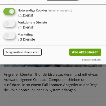
Thunderbird geschlossen
Notwendige Cookies
(immer erforderlich)
↓
1
Dienst
Funktionale Dienste
↓
1
Dienst
Marketing
↓
3
Dienste
Alle akzeptieren
Ausgewählte akzeptieren
Realisiert mit Klaro!
Angreifer könnten Thunderbird attackieren und mit etwas
Aufwand eigenen Code auf Computer schieben und
ausführen. In so einem Fall könnten Angreifer in der Regel
die volle Kontrolle über ein System erlangen.