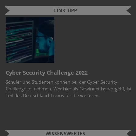
LINK TIPP
n
e
S
Cyber Security Challenge 2022
F
erb
Schüler und Studenten können bei der Cyber Security
Si
Challenge teilnehmen. Wer hier als Gewinner hervorgeht, ist
W
Teil des Deutschland-Teams für die weiteren
An
Fu
WISSENSWERTES