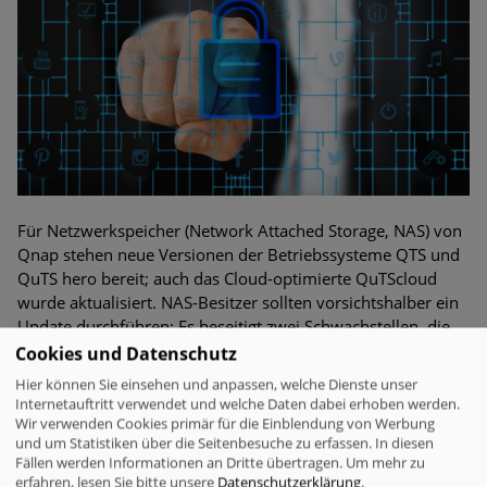
Für Netzwerkspeicher (Network Attached Storage, NAS) von
Qnap stehen neue Versionen der Betriebssysteme QTS und
QuTS hero bereit; auch das Cloud-optimierte QuTScloud
wurde aktualisiert. NAS-Besitzer sollten vorsichtshalber ein
Update durchführen: Es beseitigt zwei Schwachstellen, die
Angreifer unter bestimmten Voraussetzungen für den
Cookies und Datenschutz
Zugriff auf sensible Daten missbrauchen könnten.
Hier können Sie einsehen und anpassen, welche Dienste unser
Internetauftritt verwendet und welche Daten dabei erhoben werden.
Wir verwenden Cookies primär für die Einblendung von Werbung
und um Statistiken über die Seitenbesuche zu erfassen. In diesen
Verschlüsselung & Datensicherheit
Fällen werden Informationen an Dritte übertragen.
Um mehr zu
erfahren, lesen Sie bitte unsere
Datenschutzerklärung
.
Sicherheitsupdate: Schadcode-Lücken in Mail-Client