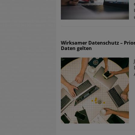
untersch
Weiteren
warnen
Phishing
Wirksamer Datenschutz – Prior
Daten gelten
Aktuell
Fake-Unt
Cyber Ex