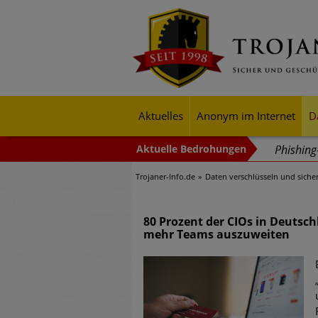
Aktuelles
Anonym im Internet
D
Phishin
Trojaner-Info.de
Daten verschlüsseln und siche
Trends b
Identitä
80 Prozent der CIOs in Deutsc
Exponent
mehr Teams auszuweiten
mehr Cyb
Digitale
Ungebre