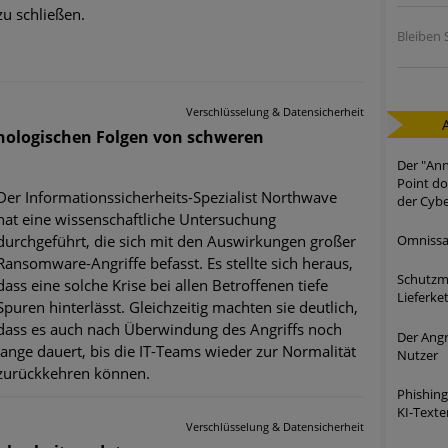
zu schließen.
Bleiben S
Verschlüsselung & Datensicherheit
hologischen Folgen von schweren
Der "Ann
Point do
Der Informationssicherheits-Spezialist Northwave
der Cybe
hat eine wissenschaftliche Untersuchung
Omnissa-
durchgeführt, die sich mit den Auswirkungen großer
Ransomware-Angriffe befasst. Es stellte sich heraus,
Schutzma
dass eine solche Krise bei allen Betroffenen tiefe
Lieferke
Spuren hinterlässt. Gleichzeitig machten sie deutlich,
dass es auch nach Überwindung des Angriffs noch
Der Angr
lange dauert, bis die IT-Teams wieder zur Normalität
Nutzer
zurückkehren können.
Phishing
KI-Texte
Verschlüsselung & Datensicherheit