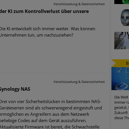
Verschlüsselung & Datensicherheit
der KI zum Kontrollverlust über unsere
Die KI entwickelt sich immer weiter. Was können
Unternehmen tun, um nachzuziehen?
B
Verschlüsselung & Datensicherheit
 Synology NAS
Die Welt
Drei von vier Sicherheitslücken in bestimmten NAS-
immer ra
Geräteserien sind als schwerwiegend eingestuft und
gesetzt,
Zukunft 
ermöglichen es Angreifern aus dem Netzwerk
diese Th
beliebige Codes auf dem Gerät auszuführen.
Aktualisierte Firmware ist bereit, die Schwachstelle