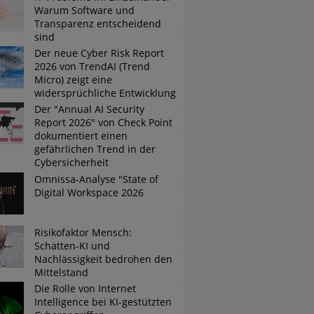
Warum Software und
Transparenz entscheidend
sind
Tsunami bei Web-DDoS-Angriffen
Der neue Cyber Risk Report
2026 von TrendAI (Trend
Micro) zeigt eine
ng?
widersprüchliche Entwicklung
Der "Annual AI Security
Report 2026" von Check Point
n reagiert
dokumentiert einen
gefährlichen Trend in der
ier der Datendiebe
Cybersicherheit
Omnissa-Analyse "State of
Digital Workspace 2026
Risikofaktor Mensch:
Schatten-KI und
Nachlässigkeit bedrohen den
Mittelstand
Die Rolle von Internet
Intelligence bei KI-gestützten