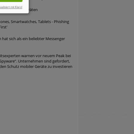
ealisiert mit Klaro!
king von Mobilgeräten
nes, Smartwatches, Tablets - Phishing
irst'
 hat sich als ein beliebter Messenger
eitsexperten warnen vor neuem Peak bei
Spyware“. Unternehmen sind gefordert,
den Schutz mobiler Geräte zu investieren