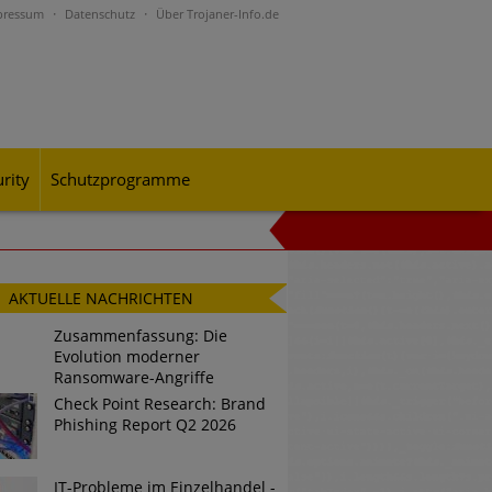
pressum
Datenschutz
Über Trojaner-Info.de
rity
Schutzprogramme
al-Engineering-Betrugsmaschen und
AKTUELLE NACHRICHTEN
Zusammenfassung: Die
Evolution moderner
rohungslage – was CISOs jetzt für
Ransomware-Angriffe
Check Point Research: Brand
Phishing Report Q2 2026
n Bedrohungspotential nicht
IT-Probleme im Einzelhandel -