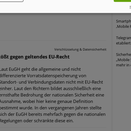
Datenbankinformationen zu bekommen.
R
Jailbrea
Smartpho
,Mobile F
Telegram
etabliert
Verschlüsselung & Datensicherheit
Sicherh
tößt gegen geltendes EU-Recht
„Mobile 
mehr in 
Laut EuGH geht die allgemeine und nicht
differenzierte Vorratsdatenspeicherung von
Standort- und Verbindungsdaten nicht mit EU-Recht
einher. Laut den Richtern bildet ausschließlich eine
ernsthafte Bedrohung der nationalen Sicherheit eine
Ausnahme, wobei hier keine genaue Definition
bestimmt wurde. In den vergangenen Jahren stellte
sich der EuGH bereits mehrfach gegen die nationalen
Regelungen oder schränkte diese ein.