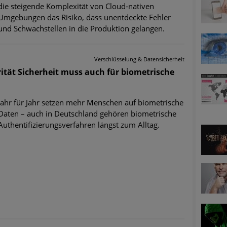
die steigende Komplexität von Cloud-nativen
ätzen
Umgebungen das Risiko, dass unentdeckte Fehler
und Schwachstellen in die Produktion gelangen.
twicklung der HTTP-basierten Cyberangriffe lässt Experten vor 
Verschlüsselung & Datensicherheit
-Trend: Führungskräfte im Visier. Was hilft gegen Harpoon Whali
ität Sicherheit muss auch für biometrische
e Phishing-Kampagnen mit großen Markennamen – Amazon hat nu
Jahr für Jahr setzen mehr Menschen auf biometrische
Daten – auch in Deutschland gehören biometrische
ernehmensprofile auf LinkedIn: Unternehmen und Nutzer im Vis
Authentifizierungsverfahren längst zum Alltag.
perience Center in Augsburg