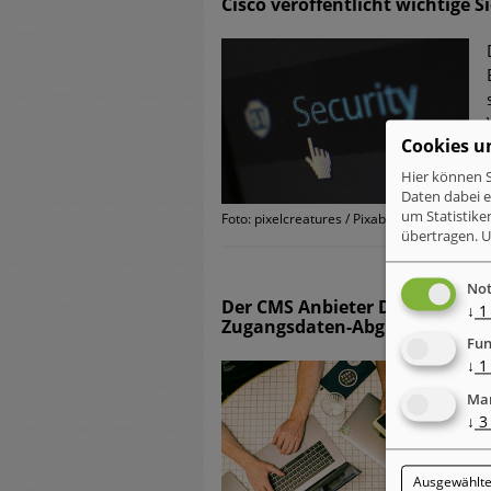
Cisco veröffentlicht wichtige 
Cookies u
Hier können S
Daten dabei 
um Statistike
Foto: pixelcreatures / Pixabay
übertragen.
U
Not
Der CMS Anbieter Drupal veröf
↓
1
Zugangsdaten-Abgriff
Fun
↓
1
Mar
↓
3
Ausgewählte