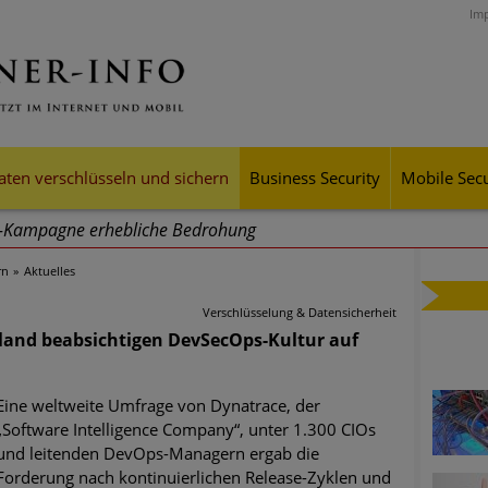
Im
aten verschlüsseln und sichern
Business Security
Mobile Secu
g-Kampagne erhebliche Bedrohung
rn
Aktuelles
ei Cyber Crimes 2024: Experten rechnen mit neue Welle an Soci
tsdiebstahl
Verschlüsselung & Datensicherheit
hland beabsichtigen DevSecOps-Kultur auf
iell wachsende Risiken, eine immer unübersichtlichere Cyber-Bed
er-Resilienz tun können
Eine weltweite Umfrage von Dynatrace, der
„Software Intelligence Company“, unter 1.300 CIOs
 Assets aller Arten im Fokus der aktuellen Cyber-Bedrohungen
und leitenden DevOps-Managern ergab die
Forderung nach kontinuierlichen Release-Zyklen und
mster Aufstieg: Mega-Ransomware. Deutsche Unternehmen dürfe