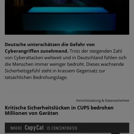
Bedrohungen
Ungebremster Aufstieg: Mega-Ransomware. Deutsche
Unternehmen dürfen Bedrohungspotential nicht
unterschätzen
Weiterentwicklung der HTTP-basierten Cyberangriffe lässt
Deutsche unterschätzen die Gefahr von
Experten vor Tsunami bei Web-DDoS-Angriffen warnen
Cyberangriffen zunehmend.
Trotz der steigenden Zahl
von Cyberattacken weltweit und in Deutschland fühlen sich
Phishing-Trend: Führungskräfte im Visier. Was hilft gegen
die Menschen immer weniger bedroht. Dieses wachsende
Harpoon Whaling?
Sicherheitsgefühl steht in krassem Gegensatz zur
tatsächlichen Bedrohungslage.
Aktuelle Phishing-Kampagnen mit großen Markennamen –
Amazon hat nun reagiert
Verschlüsselung & Datensicherheit
Fake-Unternehmensprofile auf LinkedIn: Unternehmen und
Kritische Sicherheitslücken in CUPS bedrohen
Nutzer im Visier der Datendiebe
Millionen von Geräten
Cyber Experience Center in Augsburg