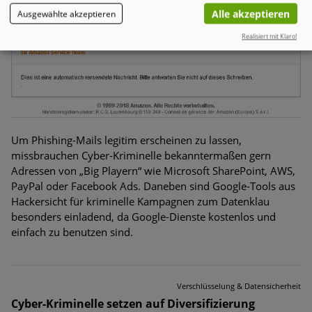
Alle akzeptieren
Ausgewählte akzeptieren
Realisiert mit Klaro!
Um Phishing-Mails legitim erscheinen zu lassen,
missbrauchen Cyber-Kriminelle bekanntermaßen gern
Adressen von „Big Playern“ wie Microsoft SharePoint, AWS,
PayPal oder Facebook Ads. Daneben sind Google-Tools aus
Hackersicht für kriminelle Kampagnen zum Datenklau
besonders einladend, da Google-Dienste kostenlos und
einfach zu benutzen sind.
Verschlüsselung & Datensicherheit
Cyber-Kriminelle setzen auf Diversifizierung