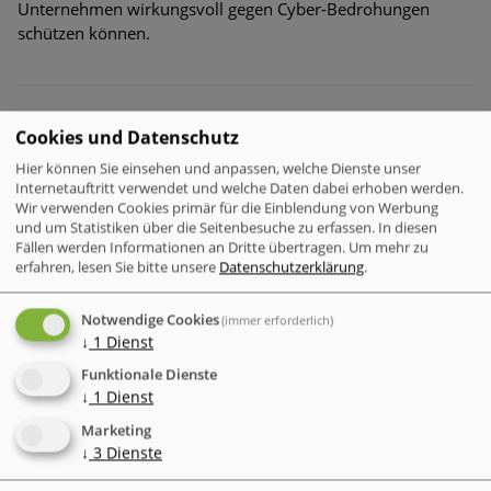
Unternehmen wirkungsvoll gegen Cyber-Bedrohungen
schützen können.
Verschlüsselung & Datensicherheit
Cookies und Datenschutz
Cyber-Kriminelle missbrauchen wieder Google-Tool
für Phishing-Angriffe
Hier können Sie einsehen und anpassen, welche Dienste unser
Internetauftritt verwendet und welche Daten dabei erhoben werden.
Wir verwenden Cookies primär für die Einblendung von Werbung
und um Statistiken über die Seitenbesuche zu erfassen. In diesen
Fällen werden Informationen an Dritte übertragen.
Um mehr zu
erfahren, lesen Sie bitte unsere
Datenschutzerklärung
.
Notwendige Cookies
(immer erforderlich)
↓
1
Dienst
Funktionale Dienste
↓
1
Dienst
Marketing
↓
3
Dienste