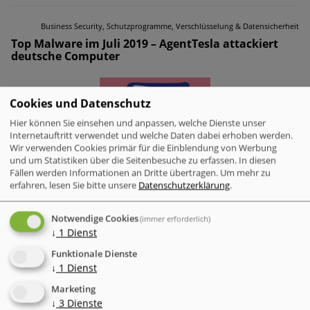
Business Security, Schutzprogramme, Verschlüsselung & Datensicherheit
Top Malware im Juli 2019 – AgentTesla attackiert
deutsche Computer
Cookies und Datenschutz
Hier können Sie einsehen und anpassen, welche Dienste unser
Internetauftritt verwendet und welche Daten dabei erhoben werden.
Wir verwenden Cookies primär für die Einblendung von Werbung
und um Statistiken über die Seitenbesuche zu erfassen. In diesen
Fällen werden Informationen an Dritte übertragen.
Um mehr zu
erfahren, lesen Sie bitte unsere
Datenschutzerklärung
.
Notwendige Cookies
(immer erforderlich)
↓
1
Dienst
Funktionale Dienste
Sicherheitsforscher entdecken außerdem gefährliche Schwachstelle in
↓
1
Dienst
OpenDreamBox 2.0.0 WebAdmin Plugin
Marketing
SAN CARLOS, Kalifornien, 08. August 2019 – Check Point
↓
3
Dienste