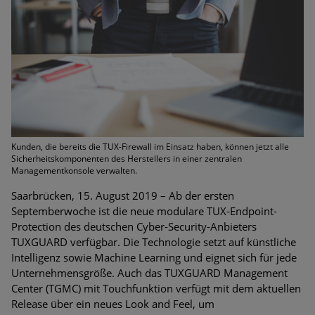
Bedrohungen
Ungebremster Aufstieg: Mega-Ransomware. Deutsche
Unternehmen dürfen Bedrohungspotential nicht
unterschätzen
Weiterentwicklung der HTTP-basierten Cyberangriffe lässt
Experten vor Tsunami bei Web-DDoS-Angriffen warnen
Kunden, die bereits die TUX-Firewall im Einsatz haben, können jetzt alle
Phishing-Trend: Führungskräfte im Visier. Was hilft gegen
Sicherheitskomponenten des Herstellers in einer zentralen
Harpoon Whaling?
Managementkonsole verwalten.
Saarbrücken, 15. August 2019 – Ab der ersten
Aktuelle Phishing-Kampagnen mit großen Markennamen –
Septemberwoche ist die neue modulare TUX-Endpoint-
Amazon hat nun reagiert
Protection des deutschen Cyber-Security-Anbieters
TUXGUARD verfügbar. Die Technologie setzt auf künstliche
Fake-Unternehmensprofile auf LinkedIn: Unternehmen und
Intelligenz sowie Machine Learning und eignet sich für jede
Nutzer im Visier der Datendiebe
Unternehmensgröße. Auch das TUXGUARD Management
Center (TGMC) mit Touchfunktion verfügt mit dem aktuellen
Cyber Experience Center in Augsburg
Release über ein neues Look and Feel, um