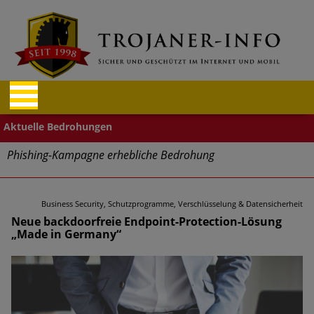
Phishing-Kampagne erhebliche Bedrohung
Trends bei Cyber Crimes 2024: Experten rechnen mit neue
Welle an Social-Engineering-Betrugsmaschen und
Business Security, Schutzprogramme, Verschlüsselung & Datensicherheit
Identitätsdiebstahl
Neue backdoorfreie Endpoint-Protection-Lösung
„Made in Germany“
Exponentiell wachsende Risiken, eine immer
unübersichtlichere Cyber-Bedrohungslage – was CISOs jetzt
für mehr Cyber-Resilienz tun können
Digitale Assets aller Arten im Fokus der aktuellen Cyber-