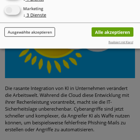
Marketing
↓
3
Dienste
Alle akzeptieren
Ausgewählte akzeptieren
Realisiert mit Klaro!
Die rasante Integration von KI in Unternehmen verändert
die Arbeitswelt. Während die Cloud diese Entwicklung mit
ihrer Rechenleistung vorantreibt, macht sie die IT-
Sicherheitslage unberechenbar. Cyberangriffe sind jetzt
schneller und komplexer, da Angreifer KI als Waffe nutzen
können, um beispielsweise fehlerfreie Phishing-Mails zu
erstellen oder Angriffe zu automatisieren.