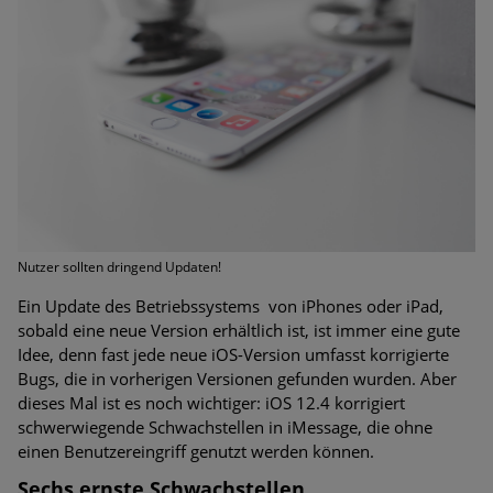
Bedrohungen
Ungebremster Aufstieg: Mega-Ransomware. Deutsche
Unternehmen dürfen Bedrohungspotential nicht
unterschätzen
Weiterentwicklung der HTTP-basierten Cyberangriffe lässt
Experten vor Tsunami bei Web-DDoS-Angriffen warnen
Phishing-Trend: Führungskräfte im Visier. Was hilft gegen
Harpoon Whaling?
Nutzer sollten dringend Updaten!
Ein Update des Betriebssystems von iPhones oder iPad,
Aktuelle Phishing-Kampagnen mit großen Markennamen –
sobald eine neue Version erhältlich ist, ist immer eine gute
Amazon hat nun reagiert
Idee, denn fast jede neue iOS-Version umfasst korrigierte
Bugs, die in vorherigen Versionen gefunden wurden. Aber
Fake-Unternehmensprofile auf LinkedIn: Unternehmen und
dieses Mal ist es noch wichtiger: iOS 12.4 korrigiert
Nutzer im Visier der Datendiebe
schwerwiegende Schwachstellen in iMessage, die ohne
einen Benutzereingriff genutzt werden können.
Cyber Experience Center in Augsburg
Sechs ernste Schwachstellen