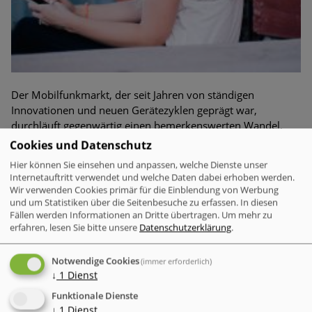
Der Mobilfunkmarkt, der seit Jahren von ständigen
Innovationen und neuen Gerätezyklen geprägt war,
durchläuft gegenwärtig einen bemerkenswerten Wandel,
dessen Ausmaß und Tragweite sowohl Verbraucher als auch
Cookies und Datenschutz
Anbieter gleichermaßen betrifft und die gesamte Branche
Hier können Sie einsehen und anpassen, welche Dienste unser
vor neue Herausforderungen stellt. Viele Menschen wählen
Internetauftritt verwendet und welche Daten dabei erhoben werden.
bewusst Datentarife ohne Smartphone.
Wir verwenden Cookies primär für die Einblendung von Werbung
und um Statistiken über die Seitenbesuche zu erfassen. In diesen
Fällen werden Informationen an Dritte übertragen.
Um mehr zu
erfahren, lesen Sie bitte unsere
Datenschutzerklärung
.
Mobile Security
TD-News: KI in der Cloud Security
Notwendige Cookies
(immer erforderlich)
↓
1
Dienst
Funktionale Dienste
↓
1
Dienst