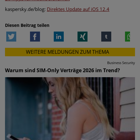
kaspersky.de/blog:
Direktes Update auf iOS 12.4
Diesen Beitrag teilen
Twitter
Facebook
LinkedIn
Xing
tumblr
W
WEITERE MELDUNGEN ZUM THEMA
Business Security
Warum sind SIM-Only Verträge 2026 im Trend?