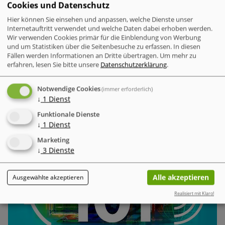
Cookies und Datenschutz
Die Multi-Faktor-Authentifizierung (MFA) trägt definitiv zur
Hier können Sie einsehen und anpassen, welche Dienste unser
Internetauftritt verwendet und welche Daten dabei erhoben werden.
Sicherheit in Unternehmen bei, denn sie nutzt die
Wir verwenden Cookies primär für die Einblendung von Werbung
Kombination von zwei oder mehr
und um Statistiken über die Seitenbesuche zu erfassen. In diesen
Berechtigungsnachweisen, um die Sicherheit innerhalb von
Fällen werden Informationen an Dritte übertragen.
Um mehr zu
Anmeldeverfahren deutlich zu erhöhen.
erfahren, lesen Sie bitte unsere
Datenschutzerklärung
.
Notwendige Cookies
(immer erforderlich)
↓
1
Dienst
Sicher & Anonym
Cyber-Sicherheitsanbieter warnt vor Anstieg bei
Funktionale Dienste
Malware-Angriffen auf IoT und OT. Studie erfasst
↓
1
Dienst
Zuwachs von 400 % von 2022 auf 2023
Marketing
↓
3
Dienste
Alle akzeptieren
Ausgewählte akzeptieren
Realisiert mit Klaro!