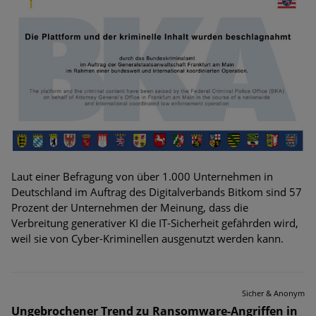
Bedrohungen
Ungebremster Aufstieg: Mega-Ransomware. Deutsche
Unternehmen dürfen Bedrohungspotential nicht
unterschätzen
Weiterentwicklung der HTTP-basierten Cyberangriffe lässt
Experten vor Tsunami bei Web-DDoS-Angriffen warnen
Phishing-Trend: Führungskräfte im Visier. Was hilft gegen
Harpoon Whaling?
Laut einer Befragung von über 1.000 Unternehmen in
Deutschland im Auftrag des Digitalverbands Bitkom sind 57
Aktuelle Phishing-Kampagnen mit großen Markennamen –
Prozent der Unternehmen der Meinung, dass die
Amazon hat nun reagiert
Verbreitung generativer KI die IT-Sicherheit gefährden wird,
weil sie von Cyber-Kriminellen ausgenutzt werden kann.
Fake-Unternehmensprofile auf LinkedIn: Unternehmen und
Nutzer im Visier der Datendiebe
Cyber Experience Center in Augsburg
Sicher & Anonym
Ungebrochener Trend zu Ransomware-Angriffen in