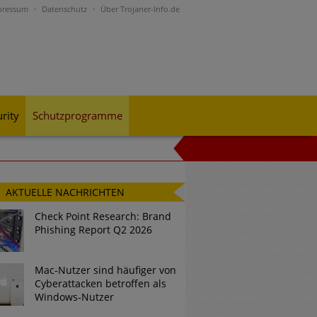
pressum
Datenschutz
Über Trojaner-Info.de
rity
Schutzprogramme
al-Engineering-Betrugsmaschen und
AKTUELLE NACHRICHTEN
Check Point Research: Brand
Phishing Report Q2 2026
rohungslage – was CISOs jetzt für
Mac-Nutzer sind häufiger von
Cyberattacken betroffen als
Windows-Nutzer
n Bedrohungspotential nicht