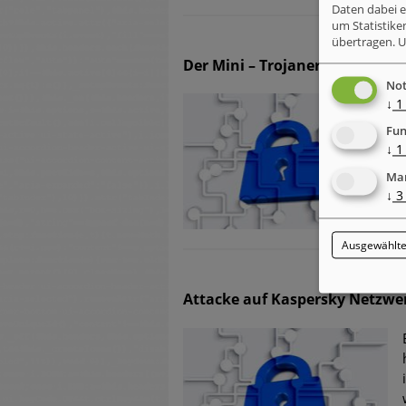
Daten dabei 
um Statistike
übertragen.
U
Der Mini – Trojaner Tinba
Not
↓
1
Fun
↓
1
Mar
↓
3
Ausgewählte
Attacke auf Kaspersky Netzwe