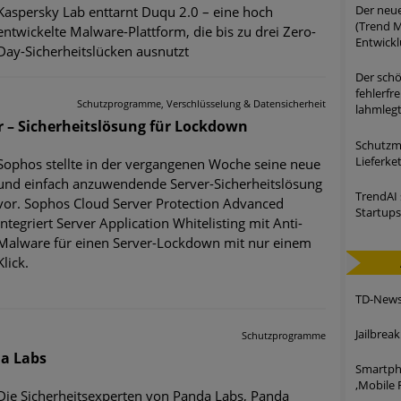
Der neue
Kaspersky Lab enttarnt Duqu 2.0 – eine hoch
(Trend M
entwickelte Malware-Plattform, die bis zu drei Zero-
Entwick
Day-Sicherheitslücken ausnutzt
Der schö
fehlerfr
Schutzprogramme, Verschlüsselung & Datensicherheit
lahmleg
r – Sicherheitslösung für Lockdown
Schutzma
Lieferke
Sophos stellte in der vergangenen Woche seine neue
und einfach anzuwendende Server-Sicherheitslösung
TrendAI 
vor. Sophos Cloud Server Protection Advanced
Startups
integriert Server Application Whitelisting mit Anti-
Malware für einen Server-Lockdown mit nur einem
Klick.
TD-News:
Jailbrea
Schutzprogramme
da Labs
Smartpho
,Mobile F
Die Sicherheitsexperten von Panda Labs, Panda