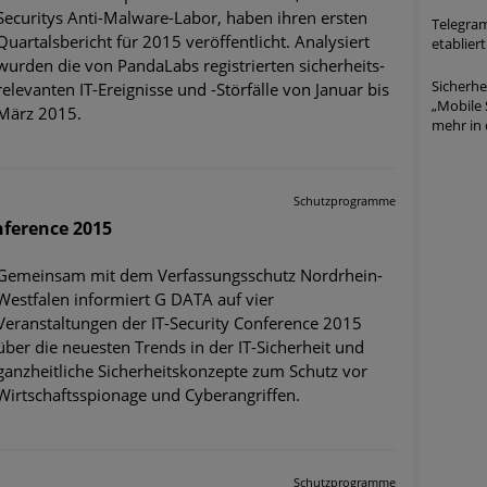
Securitys Anti-Malware-Labor, haben ihren ersten
Telegram
Quartalsbericht für 2015 veröffentlicht. Analysiert
etabliert
wurden die von PandaLabs registrierten sicherheits-
Sicherh
relevanten IT-Ereignisse und -Störfälle von Januar bis
„Mobile 
März 2015.
mehr in 
Schutzprogramme
nference 2015
Gemeinsam mit dem Verfassungsschutz Nordrhein-
Westfalen informiert G DATA auf vier
Veranstaltungen der IT-Security Conference 2015
über die neuesten Trends in der IT-Sicherheit und
ganzheitliche Sicherheitskonzepte zum Schutz vor
Wirtschaftsspionage und Cyberangriffen.
Schutzprogramme