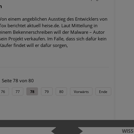
n
Von einem angeblichen Ausstieg des Entwicklers von
Tox berichtet aktuell heise.de. Laut Mitteilung in
einem Bekennerschreiben will der Malware – Autor
sein Projekt verkaufen. Im Falle, dass sich dafür kein
Käufer findet will er dafür sorgen,
Seite 78 von 80
76
77
78
79
80
Vorwärts
Ende
WIS