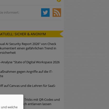
ie informiert:
AKTUELL: SICHER & ANONYM
ual AI Security Report 2026" von Check
kumentiert einen gefährlichen Trend in
rsicherheit
Analyse "State of Digital Workspace 2026
ßnahmen gegen Angriffe auf die IT-
tte
iff auf Canvas und die Lehren für SaaS-
 2026: Die neuen Tricks mit QR-Codes und
n – und wie sie sich entlarven lassen
t und welche