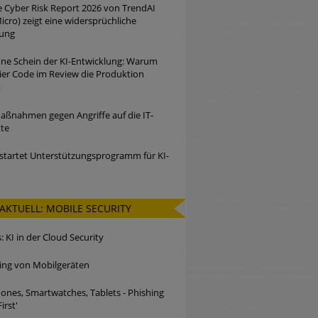
 Cyber Risk Report 2026 von TrendAI
icro) zeigt eine widersprüchliche
lung
ne Schein der KI-Entwicklung: Warum
eier Code im Review die Produktion
t
ßnahmen gegen Angriffe auf die IT-
tte
startet Unterstützungsprogramm für KI-
AKTUELL: MOBILE SECURITY
 KI in der Cloud Security
king von Mobilgeräten
nes, Smartwatches, Tablets - Phishing
irst'