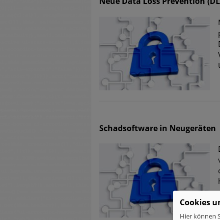
Neue Data Loss Prevention (D
Schadsoftware in Neugeräten
Cookies u
Hier können S