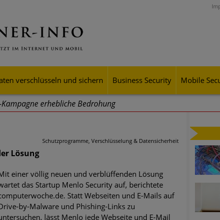
Im
aten verschlüsseln und sichern
Business Security
Mobile Secu
g-Kampagne erhebliche Bedrohung
ei Cyber Crimes 2024: Experten rechnen mit neue Welle an Soci
tsdiebstahl
Schutzprogramme, Verschlüsselung & Datensicherheit
der Lösung
iell wachsende Risiken, eine immer unübersichtlichere Cyber-Bed
er-Resilienz tun können
Mit einer völlig neuen und verblüffenden Lösung
wartet das Startup Menlo Security auf, berichtete
 Assets aller Arten im Fokus der aktuellen Cyber-Bedrohungen
computerwoche.de. Statt Webseiten und E-Mails auf
Drive-by-Malware und Phishing-Links zu
mster Aufstieg: Mega-Ransomware. Deutsche Unternehmen dürfe
untersuchen, lässt Menlo jede Webseite und E-Mail