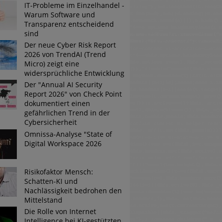
IT-Probleme im Einzelhandel -
Warum Software und
Transparenz entscheidend
Tsunami bei Web-DDoS-Angriffen
sind
Der neue Cyber Risk Report
2026 von TrendAI (Trend
Micro) zeigt eine
ng?
widersprüchliche Entwicklung
Der "Annual AI Security
n reagiert
Report 2026" von Check Point
dokumentiert einen
ier der Datendiebe
gefährlichen Trend in der
Cybersicherheit
Omnissa-Analyse "State of
Digital Workspace 2026
Risikofaktor Mensch:
Schatten-KI und
Nachlässigkeit bedrohen den
Mittelstand
Die Rolle von Internet
Intelligence bei KI-gestützten