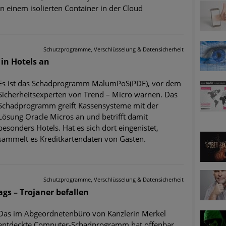
ätzen
in einem isolierten Container in der Cloud
twicklung der HTTP-basierten Cyberangriffe lässt Experten vor 
Schutzprogramme, Verschlüsselung & Datensicherheit
in Hotels an
-Trend: Führungskräfte im Visier. Was hilft gegen Harpoon Whali
Es ist das Schadprogramm MalumPoS(PDF), vor dem
e Phishing-Kampagnen mit großen Markennamen – Amazon hat nu
Sicherheitsexperten von Trend – Micro warnen. Das
Schadprogramm greift Kassensysteme mit der
ernehmensprofile auf LinkedIn: Unternehmen und Nutzer im Vis
Lösung Oracle Micros an und betrifft damit
besonders Hotels. Hat es sich dort eingenistet,
perience Center in Augsburg
sammelt es Kreditkartendaten von Gästen.
Schutzprogramme, Verschlüsselung & Datensicherheit
gs – Trojaner befallen
Das im Abgeordnetenbüro von Kanzlerin Merkel
entdeckte Computer-Schadprogramm hat offenbar