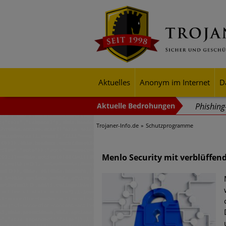
Aktuelles
Anonym im Internet
D
Phishin
Trojaner-Info.de
Schutzprogramme
Trends b
Identitä
Menlo Security mit verblüffen
Exponent
mehr Cyb
Digitale
Ungebre