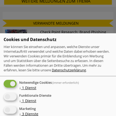
WEITERE MELDUNGEN ZUM THEMA
VERWANDTE MELDUNGEN
Check Point Research: Brand Phishing
Report Q2 2026
Cookies und Datenschutz
Hier können Sie einsehen und anpassen, welche Dienste unser
Internetauftritt verwendet und welche Daten dabei erhoben werden.
Mac-Nutzer sind häufiger von
Wir verwenden Cookies primär für die Einblendung von Werbung
Cyberattacken betroffen als Windows-
und um Statistiken über die Seitenbesuche zu erfassen. In diesen
Nutzer
Fällen werden Informationen an Dritte übertragen.
Um mehr zu
erfahren, lesen Sie bitte unsere
Datenschutzerklärung
.
IT-Probleme im Einzelhandel - Warum
Software und Transparenz
entscheidend sind
Notwendige Cookies
(immer erforderlich)
↓
1
Dienst
Der neue Cyber Risk Report 2026 von
Funktionale Dienste
TrendAI (Trend Micro) zeigt eine
↓
1
Dienst
widersprüchliche Entwicklung
Marketing
Der "Annual AI Security Report 2026"
↓
3
Dienste
von Check Point dokumentiert einen