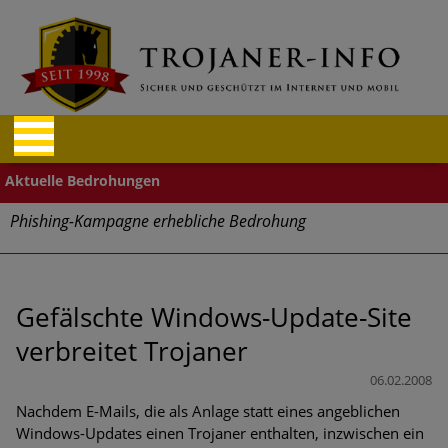
Phishing-Kampagne erhebliche Bedrohung
Trends bei Cyber Crimes 2024: Experten rechnen mit neue
Welle an Social-Engineering-Betrugsmaschen und
Identitätsdiebstahl
Gefälschte Windows-Update-Site
verbreitet Trojaner
Exponentiell wachsende Risiken, eine immer
unübersichtlichere Cyber-Bedrohungslage – was CISOs jetzt
06.02.2008
für mehr Cyber-Resilienz tun können
Nachdem E-Mails, die als Anlage statt eines angeblichen
Windows-Updates einen Trojaner enthalten, inzwischen ein
Digitale Assets aller Arten im Fokus der aktuellen Cyber-