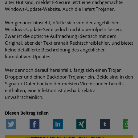
alter Hut sind, meldet F-Secure jetzt eine nachgemachte
Bedrohungen
Windows-Update-Website. Auch die liefert Trojaner.
Ungebremster Aufstieg: Mega-Ransomware. Deutsche
Wer genauer hinsieht, dürfte sich von der angeblichen
Unternehmen dürfen Bedrohungspotential nicht
Windows-Update-Seite jedoch nicht übertölpeln lassen.
unterschätzen
Zwar ist die optische Aufmachung identisch mit dem
Original, aber der Text enthält Rechtschreibfehler, und bietet
Weiterentwicklung der HTTP-basierten Cyberangriffe lässt
keine detaillierte Beschreibung des angeblichen
Experten vor Tsunami bei Web-DDoS-Angriffen warnen
kumulativen Updates.
Phishing-Trend: Führungskräfte im Visier. Was hilft gegen
Wer dennoch darauf hereinfällt, fängt sich einen Trojan
Harpoon Whaling?
Dropper und einen Backdoor-Trojaner ein. Beide sind in den
Signatur-Datenbanken der meisten Virenscanner bereits
Aktuelle Phishing-Kampagnen mit großen Markennamen –
enthalten, eine Infektion ist deshalb relativ
Amazon hat nun reagiert
unwahrscheinlich.
Fake-Unternehmensprofile auf LinkedIn: Unternehmen und
Nutzer im Visier der Datendiebe
Diesen Beitrag teilen
Twitter
Facebook
LinkedIn
Xing
tumblr
W
Cyber Experience Center in Augsburg