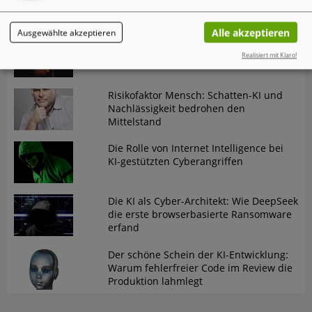
gefährlichen Trend in der
Cybersicherheit
Alle akzeptieren
Ausgewählte akzeptieren
Omnissa-Analyse "State of Digital
Workspace 2026
Realisiert mit Klaro!
Risikofaktor Mensch: Schatten-KI und
Nachlässigkeit bedrohen den
Mittelstand
Die Rolle von Internet Intelligence bei
KI-gestützten Cyberangriffen
Die KI als Cyber-Architekt: Wie DeepSeek
die erste browserbasierte Ransomware
erfand
Der schöne Schein der KI-Entwicklung:
Warum fehlerfreier Code im Review die
Produktion lahmlegt