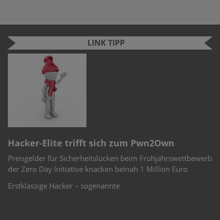
LINK TIPP
n
e
r
Hacker-Elite trifft sich zum Pwn2Own
C
Preisgelder für Sicherheitslücken beim Frühjahrswettbewerb
Sc
-
der Zero Day Initiative knacken beinah 1 Million Euro
Ch
Te
Erstklassige Hacker – sogenannte