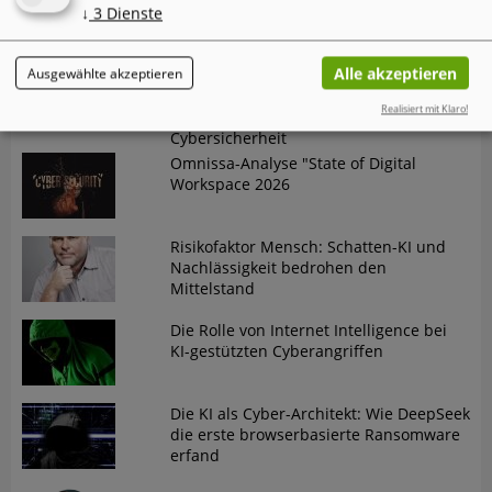
TrendAI (Trend Micro) zeigt eine
↓
3
Dienste
widersprüchliche Entwicklung
Alle akzeptieren
Ausgewählte akzeptieren
Der "Annual AI Security Report 2026"
von Check Point dokumentiert einen
Realisiert mit Klaro!
gefährlichen Trend in der
Cybersicherheit
Omnissa-Analyse "State of Digital
Workspace 2026
Risikofaktor Mensch: Schatten-KI und
Nachlässigkeit bedrohen den
Mittelstand
Die Rolle von Internet Intelligence bei
KI-gestützten Cyberangriffen
Die KI als Cyber-Architekt: Wie DeepSeek
die erste browserbasierte Ransomware
erfand