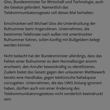
Glos, Bundesminister für Wirtschaft und Technologie, auch
Bedrohungen
die Gesetze gefordert. Namentlich das
Telekommunikationsgesetz soll dieses Mal herhalten.
Ungebremster Aufstieg: Mega-Ransomware. Deutsche
Unternehmen dürfen Bedrohungspotential nicht
Einschränken will Michael Glos die Unterdrückung der
unterschätzen
Rufnummer beim Angerufenen. Unternehmen, die
bestimmte Telefonate nach außen mit unterdrückter
Weiterentwicklung der HTTP-basierten Cyberangriffe lässt
Rufnummer führen, sollen künftig mit Bußgeldern belegt
Experten vor Tsunami bei Web-DDoS-Angriffen warnen
werden können.
Phishing-Trend: Führungskräfte im Visier. Was hilft gegen
Nicht bedacht hat der Bundesminister allerdings, dass das
Harpoon Whaling?
Fehlen einer Rufnummer es dem Normalbürger enorm
erschwert, den Anrufer beweiskräftig zu identifizieren.
Aktuelle Phishing-Kampagnen mit großen Markennamen –
Zudem bietet das Gesetz gegen den unlauteren Wettbewerb
Amazon hat nun reagiert
bereits eine Handhabe, gegen telefonische Kaltakquise
vorzugehen. Unternehmen, die das UWG bislang ignoriert
Fake-Unternehmensprofile auf LinkedIn: Unternehmen und
haben, dürften auch von einer Änderung des
Nutzer im Visier der Datendiebe
Telekommunikationsgesetzes nicht sonderlich beeindruckt
sein.
Cyber Experience Center in Augsburg