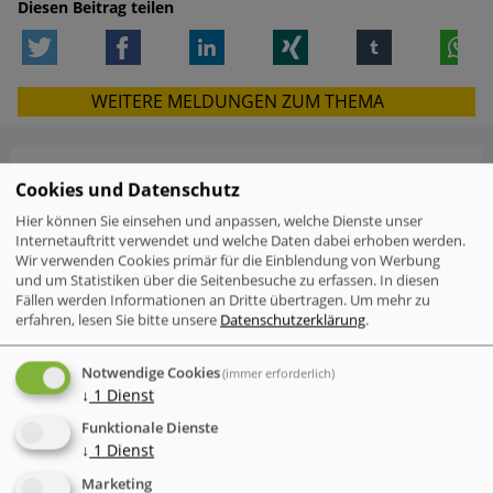
Diesen Beitrag teilen
Twitter
Facebook
LinkedIn
Xing
tumblr
W
WEITERE MELDUNGEN ZUM THEMA
Cookies und Datenschutz
VERWANDTE MELDUNGEN
Hier können Sie einsehen und anpassen, welche Dienste unser
Check Point Research: Brand Phishing
Internetauftritt verwendet und welche Daten dabei erhoben werden.
Report Q2 2026
Wir verwenden Cookies primär für die Einblendung von Werbung
und um Statistiken über die Seitenbesuche zu erfassen. In diesen
Fällen werden Informationen an Dritte übertragen.
Um mehr zu
Mac-Nutzer sind häufiger von
erfahren, lesen Sie bitte unsere
Datenschutzerklärung
.
Cyberattacken betroffen als Windows-
Nutzer
Notwendige Cookies
(immer erforderlich)
↓
1
Dienst
IT-Probleme im Einzelhandel - Warum
Software und Transparenz
Funktionale Dienste
entscheidend sind
↓
1
Dienst
Der neue Cyber Risk Report 2026 von
Marketing