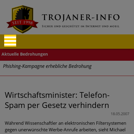
Phishing-Kampagne erhebliche Bedrohung
Trends bei Cyber Crimes 2024: Experten rechnen mit neue
Welle an Social-Engineering-Betrugsmaschen und
Identitätsdiebstahl
Wirtschaftsminister: Telefon-
Spam per Gesetz verhindern
Exponentiell wachsende Risiken, eine immer
unübersichtlichere Cyber-Bedrohungslage – was CISOs jetzt
18.05.2007
für mehr Cyber-Resilienz tun können
Während Wissenschaftler an elektronischen Filtersystemen
gegen unerwünschte Werbe-Anrufe arbeiten, sieht Michael
Digitale Assets aller Arten im Fokus der aktuellen Cyber-