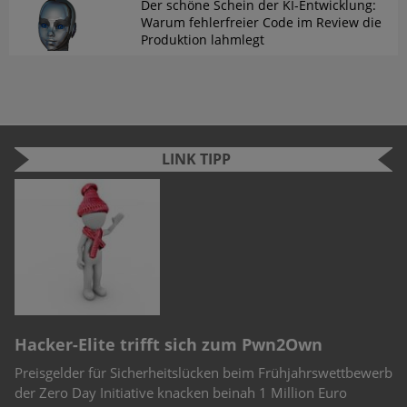
Der schöne Schein der KI-Entwicklung:
Warum fehlerfreier Code im Review die
Produktion lahmlegt
LINK TIPP
n
e
r
Hacker-Elite trifft sich zum Pwn2Own
C
Preisgelder für Sicherheitslücken beim Frühjahrswettbewerb
Sc
-
der Zero Day Initiative knacken beinah 1 Million Euro
Ch