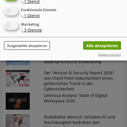
↓
1
Dienst
Mac-Nutzer sind häufiger von
Funktionale Dienste
Cyberattacken betroffen als Windows-
↓
1
Dienst
Nutzer
Marketing
IT-Probleme im Einzelhandel - Warum
↓
3
Dienste
Software und Transparenz
entscheidend sind
Alle akzeptieren
Ausgewählte akzeptieren
Der neue Cyber Risk Report 2026 von
Realisiert mit Klaro!
TrendAI (Trend Micro) zeigt eine
widersprüchliche Entwicklung
Der "Annual AI Security Report 2026"
von Check Point dokumentiert einen
gefährlichen Trend in der
Cybersicherheit
Omnissa-Analyse "State of Digital
Workspace 2026
Risikofaktor Mensch: Schatten-KI und
Nachlässigkeit bedrohen den