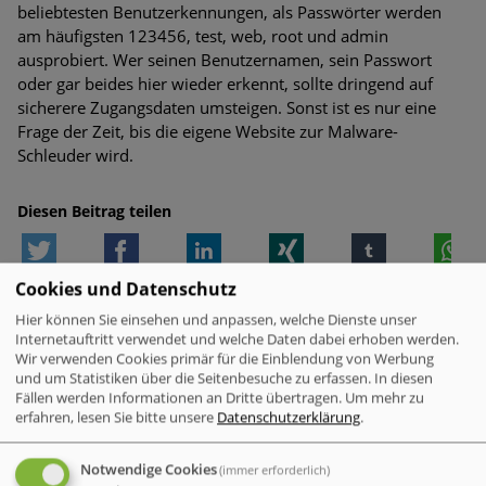
beliebtesten Benutzerkennungen, als Passwörter werden
am häufigsten 123456, test, web, root und admin
ausprobiert. Wer seinen Benutzernamen, sein Passwort
oder gar beides hier wieder erkennt, sollte dringend auf
sicherere Zugangsdaten umsteigen. Sonst ist es nur eine
Frage der Zeit, bis die eigene Website zur Malware-
Schleuder wird.
Diesen Beitrag teilen
Twitter
Facebook
LinkedIn
Xing
tumblr
W
Cookies und Datenschutz
WEITERE MELDUNGEN ZUM THEMA
Hier können Sie einsehen und anpassen, welche Dienste unser
Internetauftritt verwendet und welche Daten dabei erhoben werden.
Wir verwenden Cookies primär für die Einblendung von Werbung
und um Statistiken über die Seitenbesuche zu erfassen. In diesen
VERWANDTE MELDUNGEN
Fällen werden Informationen an Dritte übertragen.
Um mehr zu
erfahren, lesen Sie bitte unsere
Datenschutzerklärung
.
Check Point Research: Brand Phishing
Report Q2 2026
Notwendige Cookies
(immer erforderlich)