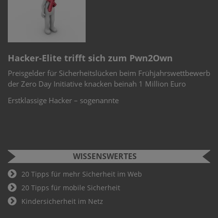
n
e
r
Hacker-Elite trifft sich zum Pwn2Own
C
Preisgelder für Sicherheitslücken beim Frühjahrswettbewerb
Sc
-
der Zero Day Initiative knacken beinah 1 Million Euro
Ch
Te
Erstklassige Hacker – sogenannte
WISSENSWERTES
20 Tipps für mehr Sicherheit im Web
20 Tipps für mobile Sicherheit
Kindersicherheit im Netz