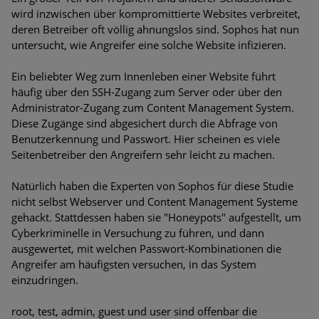
Bedrohungen
wird inzwischen über kompromittierte Websites verbreitet,
deren Betreiber oft völlig ahnungslos sind. Sophos hat nun
Ungebremster Aufstieg: Mega-Ransomware. Deutsche
untersucht, wie Angreifer eine solche Website infizieren.
Unternehmen dürfen Bedrohungspotential nicht
unterschätzen
Ein beliebter Weg zum Innenleben einer Website führt
häufig über den SSH-Zugang zum Server oder über den
Weiterentwicklung der HTTP-basierten Cyberangriffe lässt
Administrator-Zugang zum Content Management System.
Experten vor Tsunami bei Web-DDoS-Angriffen warnen
Diese Zugänge sind abgesichert durch die Abfrage von
Benutzerkennung und Passwort. Hier scheinen es viele
Phishing-Trend: Führungskräfte im Visier. Was hilft gegen
Seitenbetreiber den Angreifern sehr leicht zu machen.
Harpoon Whaling?
Natürlich haben die Experten von Sophos für diese Studie
Aktuelle Phishing-Kampagnen mit großen Markennamen –
nicht selbst Webserver und Content Management Systeme
Amazon hat nun reagiert
gehackt. Stattdessen haben sie "Honeypots" aufgestellt, um
Cyberkriminelle in Versuchung zu führen, und dann
Fake-Unternehmensprofile auf LinkedIn: Unternehmen und
ausgewertet, mit welchen Passwort-Kombinationen die
Nutzer im Visier der Datendiebe
Angreifer am häufigsten versuchen, in das System
einzudringen.
Cyber Experience Center in Augsburg
root, test, admin, guest und user sind offenbar die