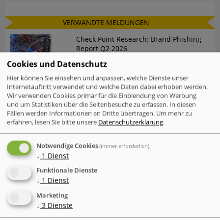
VERWANDTE MELDUNGEN
Check Point Research: Brand Phishing
Report Q2 2026
Cookies und Datenschutz
Mac-Nutzer sind häufiger von
Hier können Sie einsehen und anpassen, welche Dienste unser
Cyberattacken betroffen als Windows-
Internetauftritt verwendet und welche Daten dabei erhoben werden.
Nutzer
Wir verwenden Cookies primär für die Einblendung von Werbung
und um Statistiken über die Seitenbesuche zu erfassen. In diesen
Fällen werden Informationen an Dritte übertragen.
Um mehr zu
IT-Probleme im Einzelhandel - Warum
erfahren, lesen Sie bitte unsere
Datenschutzerklärung
.
Software und Transparenz
entscheidend sind
Notwendige Cookies
(immer erforderlich)
Der neue Cyber Risk Report 2026 von
↓
1
Dienst
TrendAI (Trend Micro) zeigt eine
widersprüchliche Entwicklung
Funktionale Dienste
↓
1
Dienst
Der "Annual AI Security Report 2026"
Marketing
von Check Point dokumentiert einen
↓
3
Dienste
gefährlichen Trend in der
Cybersicherheit