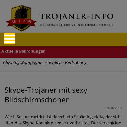
Phishing-Kampagne erhebliche Bedrohung
Trends bei Cyber Crimes 2024: Experten rechnen mit neue
Welle an Social-Engineering-Betrugsmaschen und
Identitätsdiebstahl
Skype-Trojaner mit sexy
Bildschirmschoner
Exponentiell wachsende Risiken, eine immer
unübersichtlichere Cyber-Bedrohungslage – was CISOs jetzt
16.04.2007
für mehr Cyber-Resilienz tun können
Wie F-Secure meldet, ist derzeit ein Schädling aktiv, der sich
über das Skype-Kontaktnetzwerk verbreitet. Der verschickte
Digitale Assets aller Arten im Fokus der aktuellen Cyber-