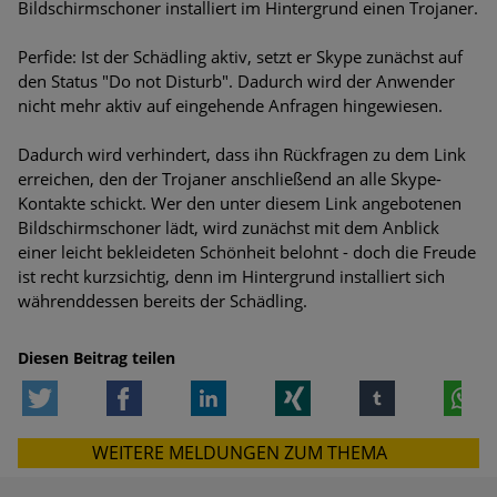
Bildschirmschoner installiert im Hintergrund einen Trojaner.
Bedrohungen
Perfide: Ist der Schädling aktiv, setzt er Skype zunächst auf
Ungebremster Aufstieg: Mega-Ransomware. Deutsche
den Status "Do not Disturb". Dadurch wird der Anwender
Unternehmen dürfen Bedrohungspotential nicht
nicht mehr aktiv auf eingehende Anfragen hingewiesen.
unterschätzen
Dadurch wird verhindert, dass ihn Rückfragen zu dem Link
Weiterentwicklung der HTTP-basierten Cyberangriffe lässt
erreichen, den der Trojaner anschließend an alle Skype-
Experten vor Tsunami bei Web-DDoS-Angriffen warnen
Kontakte schickt. Wer den unter diesem Link angebotenen
Bildschirmschoner lädt, wird zunächst mit dem Anblick
Phishing-Trend: Führungskräfte im Visier. Was hilft gegen
einer leicht bekleideten Schönheit belohnt - doch die Freude
Harpoon Whaling?
ist recht kurzsichtig, denn im Hintergrund installiert sich
währenddessen bereits der Schädling.
Aktuelle Phishing-Kampagnen mit großen Markennamen –
Amazon hat nun reagiert
Diesen Beitrag teilen
Fake-Unternehmensprofile auf LinkedIn: Unternehmen und
Twitter
Facebook
LinkedIn
Xing
tumblr
W
Nutzer im Visier der Datendiebe
WEITERE MELDUNGEN ZUM THEMA
Cyber Experience Center in Augsburg