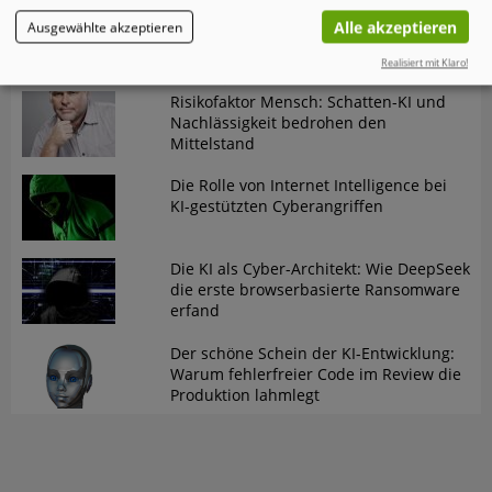
Omnissa-Analyse "State of Digital
Alle akzeptieren
Ausgewählte akzeptieren
Workspace 2026
Realisiert mit Klaro!
Risikofaktor Mensch: Schatten-KI und
Nachlässigkeit bedrohen den
Mittelstand
Die Rolle von Internet Intelligence bei
KI-gestützten Cyberangriffen
Die KI als Cyber-Architekt: Wie DeepSeek
die erste browserbasierte Ransomware
erfand
Der schöne Schein der KI-Entwicklung:
Warum fehlerfreier Code im Review die
Produktion lahmlegt