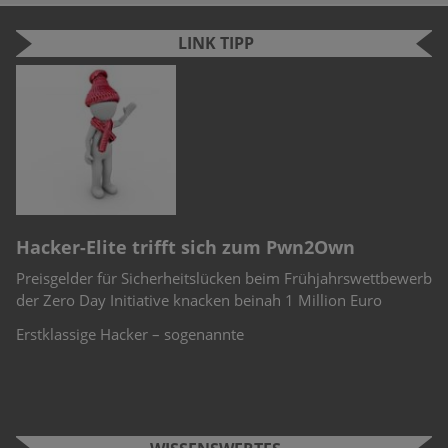
LINK TIPP
n
e
r
Hacker-Elite trifft sich zum Pwn2Own
C
Preisgelder für Sicherheitslücken beim Frühjahrswettbewerb
Sc
-
der Zero Day Initiative knacken beinah 1 Million Euro
Ch
Te
Erstklassige Hacker – sogenannte