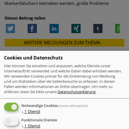
Markenfälschern betrieben werden, große Probleme.
Diesen Beitrag teilen
Twitter
Facebook
LinkedIn
Xing
tumblr
W
WEITERE MELDUNGEN ZUM THEMA
Cookies und Datenschutz
Hier können Sie einsehen und anpassen, welche Dienste unser
VERWANDTE MELDUNGEN
Internetauftritt verwendet und welche Daten dabei erhoben werden.
Wir verwenden Cookies primär für die Einblendung von Werbung
Check Point Research: Brand Phishing
und um Statistiken über die Seitenbesuche zu erfassen. In diesen
Report Q2 2026
Fällen werden Informationen an Dritte übertragen.
Um mehr zu
erfahren, lesen Sie bitte unsere
Datenschutzerklärung
.
Mac-Nutzer sind häufiger von
Cyberattacken betroffen als Windows-
Notwendige Cookies
(immer erforderlich)
Nutzer
↓
1
Dienst
Funktionale Dienste
IT-Probleme im Einzelhandel - Warum
↓
1
Dienst
Software und Transparenz