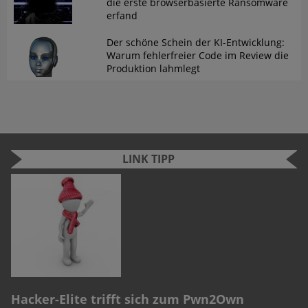
die erste browserbasierte Ransomware
erfand
Der schöne Schein der KI-Entwicklung:
Warum fehlerfreier Code im Review die
Produktion lahmlegt
LINK TIPP
n
e
r
Hacker-Elite trifft sich zum Pwn2Own
C