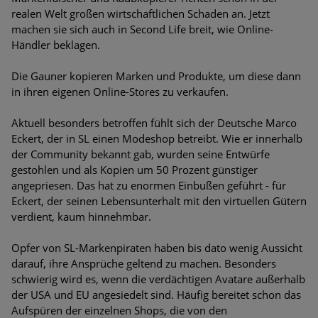
Bedrohungen
realen Welt großen wirtschaftlichen Schaden an. Jetzt
machen sie sich auch in Second Life breit, wie Online-
Ungebremster Aufstieg: Mega-Ransomware. Deutsche
Händler beklagen.
Unternehmen dürfen Bedrohungspotential nicht
unterschätzen
Die Gauner kopieren Marken und Produkte, um diese dann
in ihren eigenen Online-Stores zu verkaufen.
Weiterentwicklung der HTTP-basierten Cyberangriffe lässt
Experten vor Tsunami bei Web-DDoS-Angriffen warnen
Aktuell besonders betroffen fühlt sich der Deutsche Marco
Eckert, der in SL einen Modeshop betreibt. Wie er innerhalb
Phishing-Trend: Führungskräfte im Visier. Was hilft gegen
der Community bekannt gab, wurden seine Entwürfe
Harpoon Whaling?
gestohlen und als Kopien um 50 Prozent günstiger
angepriesen. Das hat zu enormen Einbußen geführt - für
Aktuelle Phishing-Kampagnen mit großen Markennamen –
Eckert, der seinen Lebensunterhalt mit den virtuellen Gütern
Amazon hat nun reagiert
verdient, kaum hinnehmbar.
Fake-Unternehmensprofile auf LinkedIn: Unternehmen und
Opfer von SL-Markenpiraten haben bis dato wenig Aussicht
Nutzer im Visier der Datendiebe
darauf, ihre Ansprüche geltend zu machen. Besonders
schwierig wird es, wenn die verdächtigen Avatare außerhalb
Cyber Experience Center in Augsburg
der USA und EU angesiedelt sind. Häufig bereitet schon das
Aufspüren der einzelnen Shops, die von den