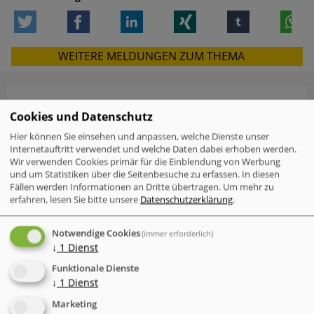
Twitter
Facebook
LinkedIn
Xing
tumblr
W
WEITERE MELDUNGEN ZUM THEMA
Cookies und Datenschutz
VERWANDTE MELDUNGEN
Hier können Sie einsehen und anpassen, welche Dienste unser
Check Point Research: Brand Phishing
Internetauftritt verwendet und welche Daten dabei erhoben werden.
Report Q2 2026
Wir verwenden Cookies primär für die Einblendung von Werbung
und um Statistiken über die Seitenbesuche zu erfassen. In diesen
Fällen werden Informationen an Dritte übertragen.
Um mehr zu
Mac-Nutzer sind häufiger von
erfahren, lesen Sie bitte unsere
Datenschutzerklärung
.
Cyberattacken betroffen als Windows-
Nutzer
Notwendige Cookies
(immer erforderlich)
IT-Probleme im Einzelhandel - Warum
↓
1
Dienst
Software und Transparenz
Funktionale Dienste
entscheidend sind
↓
1
Dienst
Der neue Cyber Risk Report 2026 von
Marketing
TrendAI (Trend Micro) zeigt eine