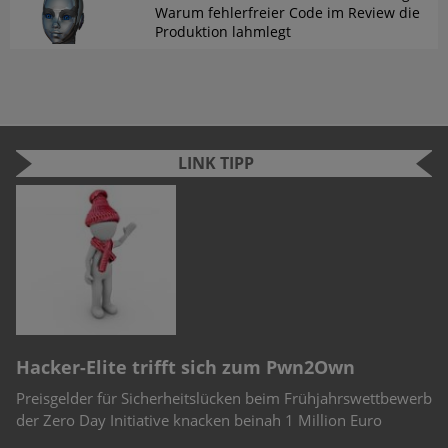
Warum fehlerfreier Code im Review die
Produktion lahmlegt
LINK TIPP
n
e
r
Hacker-Elite trifft sich zum Pwn2Own
C
Preisgelder für Sicherheitslücken beim Frühjahrswettbewerb
Sc
-
der Zero Day Initiative knacken beinah 1 Million Euro
Ch
Te