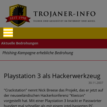
Phishing-Kampagne erhebliche Bedrohung
Trends bei Cyber Crimes 2024: Experten rechnen mit neue
Welle an Social-Engineering-Betrugsmaschen und
Identitätsdiebstahl
Playstation 3 als Hackerwerkzeug
30.11.2007
Exponentiell wachsende Risiken, eine immer
unübersichtlichere Cyber-Bedrohungslage – was CISOs jetzt
"Crackstation" nennt Nick Breese das Projekt, das er jetzt auf
für mehr Cyber-Resilienz tun können
der neuseeländischen Hackerkonferenz "Kiwicon"
vorgestellt hat. Mit einer Playstation 3 knackt er Passwörter
Digitale Assets aller Arten im Fokus der aktuellen Cyber-
hundert mal schneller als mit einem intel-basierten PC.