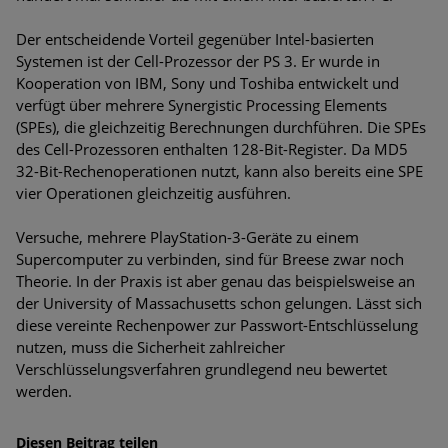
Bedrohungen
Der entscheidende Vorteil gegenüber Intel-basierten
Ungebremster Aufstieg: Mega-Ransomware. Deutsche
Systemen ist der Cell-Prozessor der PS 3. Er wurde in
Unternehmen dürfen Bedrohungspotential nicht
Kooperation von IBM, Sony und Toshiba entwickelt und
unterschätzen
verfügt über mehrere Synergistic Processing Elements
(SPEs), die gleichzeitig Berechnungen durchführen. Die SPEs
Weiterentwicklung der HTTP-basierten Cyberangriffe lässt
des Cell-Prozessoren enthalten 128-Bit-Register. Da MD5
Experten vor Tsunami bei Web-DDoS-Angriffen warnen
32-Bit-Rechenoperationen nutzt, kann also bereits eine SPE
vier Operationen gleichzeitig ausführen.
Phishing-Trend: Führungskräfte im Visier. Was hilft gegen
Harpoon Whaling?
Versuche, mehrere PlayStation-3-Geräte zu einem
Supercomputer zu verbinden, sind für Breese zwar noch
Aktuelle Phishing-Kampagnen mit großen Markennamen –
Theorie. In der Praxis ist aber genau das beispielsweise an
Amazon hat nun reagiert
der University of Massachusetts schon gelungen. Lässt sich
diese vereinte Rechenpower zur Passwort-Entschlüsselung
Fake-Unternehmensprofile auf LinkedIn: Unternehmen und
nutzen, muss die Sicherheit zahlreicher
Nutzer im Visier der Datendiebe
Verschlüsselungsverfahren grundlegend neu bewertet
werden.
Cyber Experience Center in Augsburg
Diesen Beitrag teilen