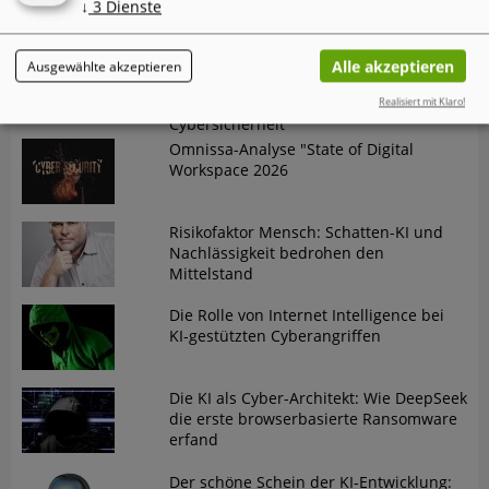
↓
3
Dienste
widersprüchliche Entwicklung
Der "Annual AI Security Report 2026"
Alle akzeptieren
Ausgewählte akzeptieren
von Check Point dokumentiert einen
gefährlichen Trend in der
Realisiert mit Klaro!
Cybersicherheit
Omnissa-Analyse "State of Digital
Workspace 2026
Risikofaktor Mensch: Schatten-KI und
Nachlässigkeit bedrohen den
Mittelstand
Die Rolle von Internet Intelligence bei
KI-gestützten Cyberangriffen
Die KI als Cyber-Architekt: Wie DeepSeek
die erste browserbasierte Ransomware
erfand
Der schöne Schein der KI-Entwicklung: