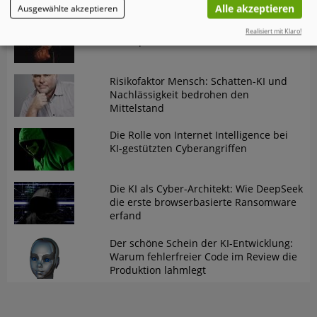
Alle akzeptieren
Ausgewählte akzeptieren
Cybersicherheit
Omnissa-Analyse "State of Digital
Realisiert mit Klaro!
Workspace 2026
Risikofaktor Mensch: Schatten-KI und
Nachlässigkeit bedrohen den
Mittelstand
Die Rolle von Internet Intelligence bei
KI-gestützten Cyberangriffen
Die KI als Cyber-Architekt: Wie DeepSeek
die erste browserbasierte Ransomware
erfand
Der schöne Schein der KI-Entwicklung:
Warum fehlerfreier Code im Review die
Produktion lahmlegt