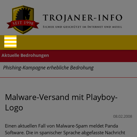
Phishing-Kampagne erhebliche Bedrohung
Trends bei Cyber Crimes 2024: Experten rechnen mit neue
Welle an Social-Engineering-Betrugsmaschen und
Identitätsdiebstahl
Malware-Versand mit Playboy-
Logo
Exponentiell wachsende Risiken, eine immer
unübersichtlichere Cyber-Bedrohungslage – was CISOs jetzt
08.02.2008
für mehr Cyber-Resilienz tun können
Einen aktuellen Fall von Malware-Spam meldet Panda
Software. Die in spanischer Sprache abgefasste Nachricht
Digitale Assets aller Arten im Fokus der aktuellen Cyber-