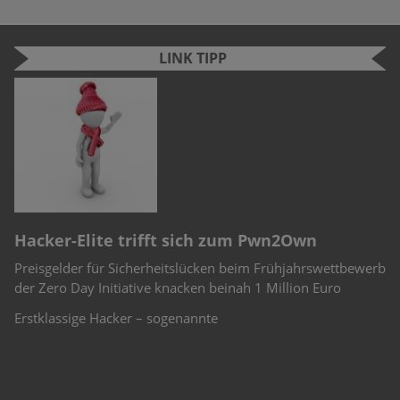
LINK TIPP
n
e
r
Hacker-Elite trifft sich zum Pwn2Own
C
Preisgelder für Sicherheitslücken beim Frühjahrswettbewerb
Sc
-
der Zero Day Initiative knacken beinah 1 Million Euro
Ch
Te
Erstklassige Hacker – sogenannte