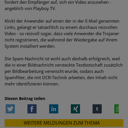
fordert den Empfänger auf, sich ein Video anzusehen -
Bedrohungen
angeblich von Playboy.TV.
Ungebremster Aufstieg: Mega-Ransomware. Deutsche
Klickt der Anwender auf einen der in der E-Mail genannten
Unternehmen dürfen Bedrohungspotential nicht
Links, gelangt er tatsächlich zu einem durchaus reizvollen
unterschätzen
Video - so reizvoll sogar, dass viele Anwender die Trojaner
nicht registrieren, die während der Wiedergabe auf ihrem
Weiterentwicklung der HTTP-basierten Cyberangriffe lässt
System installiert werden.
Experten vor Tsunami bei Web-DDoS-Angriffen warnen
Die Spam-Nachricht ist wohl auch deshalb erfolgreich, weil
Phishing-Trend: Führungskräfte im Visier. Was hilft gegen
die in einer Bildnachricht versteckte Textbotschaft zusätzlich
Harpoon Whaling?
per Bildbearbeitung verwischt wurde, sodass auch
Spamfilter, die mit OCR-Technik arbeiten, den Inhalt nicht
Aktuelle Phishing-Kampagnen mit großen Markennamen –
mehr identifizieren können.
Amazon hat nun reagiert
Fake-Unternehmensprofile auf LinkedIn: Unternehmen und
Diesen Beitrag teilen
Nutzer im Visier der Datendiebe
Twitter
Facebook
LinkedIn
Xing
tumblr
W
Cyber Experience Center in Augsburg
WEITERE MELDUNGEN ZUM THEMA