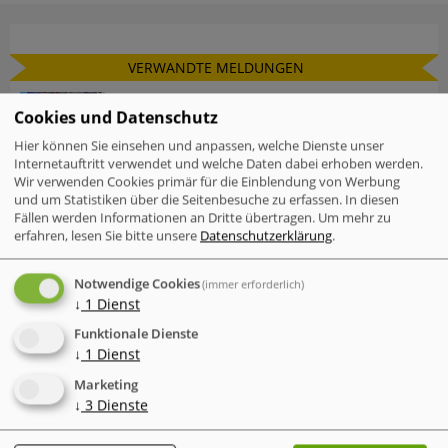
VERWANDTE MELDUNGEN
Check Point Research: Brand Phishing
Cookies und Datenschutz
Report Q2 2026
Hier können Sie einsehen und anpassen, welche Dienste unser
Internetauftritt verwendet und welche Daten dabei erhoben werden.
Mac-Nutzer sind häufiger von
Wir verwenden Cookies primär für die Einblendung von Werbung
Cyberattacken betroffen als Windows-
und um Statistiken über die Seitenbesuche zu erfassen. In diesen
Nutzer
Fällen werden Informationen an Dritte übertragen.
Um mehr zu
erfahren, lesen Sie bitte unsere
Datenschutzerklärung
.
IT-Probleme im Einzelhandel - Warum
Software und Transparenz
Notwendige Cookies
(immer erforderlich)
entscheidend sind
↓
1
Dienst
Der neue Cyber Risk Report 2026 von
Funktionale Dienste
TrendAI (Trend Micro) zeigt eine
↓
1
Dienst
widersprüchliche Entwicklung
Marketing
↓
3
Dienste
Der "Annual AI Security Report 2026"
von Check Point dokumentiert einen
gefährlichen Trend in der