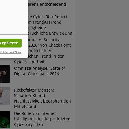
Transparenz entscheidend
sind
Der neue Cyber Risk Report
2026 von TrendAI (Trend
Micro) zeigt eine
widersprüchliche Entwicklung
Der "Annual AI Security
kzeptieren
Report 2026" von Check Point
dokumentiert einen
ealisiert mit Klaro!
gefährlichen Trend in der
Cybersicherheit
Omnissa-Analyse "State of
Digital Workspace 2026
Risikofaktor Mensch:
Schatten-KI und
Nachlässigkeit bedrohen den
Mittelstand
Die Rolle von Internet
Intelligence bei KI-gestützten
Cyberangriffen