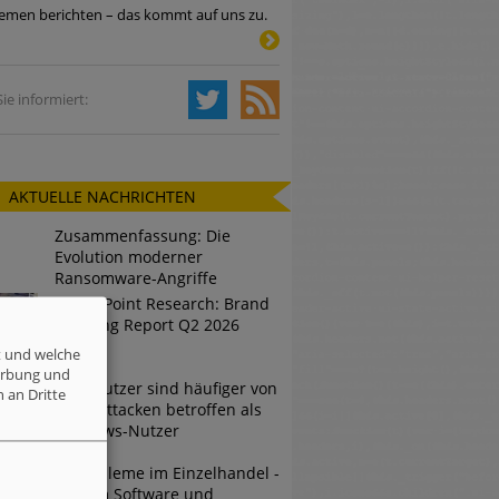
emen berichten – das kommt auf uns zu.
Tsunami bei Web-DDoS-Angriffen
ie informiert:
ng?
AKTUELLE NACHRICHTEN
n reagiert
Zusammenfassung: Die
ier der Datendiebe
Evolution moderner
Ransomware-Angriffe
Check Point Research: Brand
Phishing Report Q2 2026
t und welche
erbung und
Mac-Nutzer sind häufiger von
 an Dritte
Cyberattacken betroffen als
Windows-Nutzer
IT-Probleme im Einzelhandel -
Warum Software und