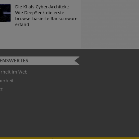
Die KI als Cyber-Architekt:
Wie DeepSeek die erste
browserbasierte Ransomware
erfand
SENSWERTES
urity Challenge
erheit im Web
herheit
 Studenten können bei der
tz
ity Challenge teilnehmen.
 Gewinner hervorgeht, ist
utschland-Teams für die