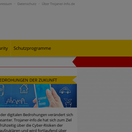
pressum
Datenschutz
Über Trojaner-Info.de
rity
Schutzprogramme
al-Engineering-Betrugsmaschen und
EDROHUNGEN DER ZUKUNFT
rohungslage – was CISOs jetzt für
 der digitalen Bedrohungen verändert sich
santer. Trojaner-info.de hat sich zum Ziel
 frühzeitig über die Cyber-Risiken der
n Bedrohungspotential nicht
aufzuklären und wird fortlaufend über