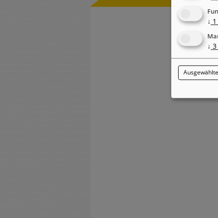
Fun
↓
1
Mar
↓
3
Ausgewählte