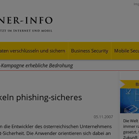
Im
aten verschlüsseln und sichern
Business Security
Mobile Secu
g-Kampagne erhebliche Bedrohung
ei Cyber Crimes 2024: Experten rechnen mit neue Welle an Soci
B
tsdiebstahl
keln phishing-sicheres
iell wachsende Risiken, eine immer unübersichtlichere Cyber-Bed
er-Resilienz tun können
05.11.2007
Die Welt
 Assets aller Arten im Fokus der aktuellen Cyber-Bedrohungen
en die Entwickler des österreichischen Unternehmens
immer ra
gesetzt,
-Sicherheit. Die Anwender orientieren sich dabei an
mster Aufstieg: Mega-Ransomware. Deutsche Unternehmen dürfe
Zukunft 