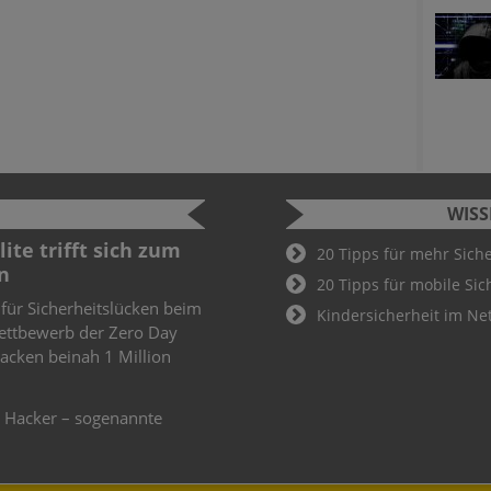
WIS
ite trifft sich zum
Cyber Sec
20 Tipps für mehr Sich
n
2022
20 Tipps für mobile Sic
 für Sicherheitslücken beim
Schüler und
Kindersicherheit im Ne
ettbewerb der Zero Day
Cyber Secur
knacken beinah 1 Million
Wer hier als
Teil des De
weiteren
e Hacker – sogenannte