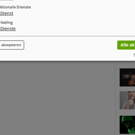
ktionale Dienste
Dienst
keting
Dienste
Alle a
 akzeptieren
R