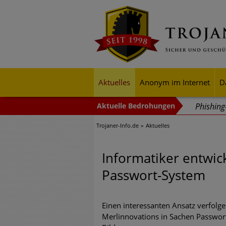
Aktuelles
Anonym im Internet
D
Phishin
Trojaner-Info.de
Aktuelles
Trends b
Identitä
Informatiker entwic
Exponent
Passwort-System
mehr Cyb
Digitale
Einen interessanten Ansatz verfolg
Merlinnovations in Sachen Passwort
Ungebre