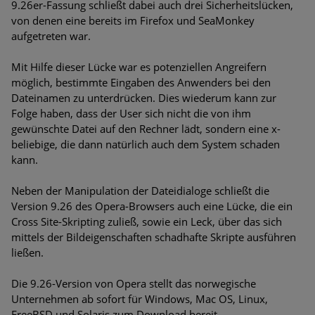
9.26er-Fassung schließt dabei auch drei Sicherheitslücken,
Bedrohungen
von denen eine bereits im Firefox und SeaMonkey
aufgetreten war.
Ungebremster Aufstieg: Mega-Ransomware. Deutsche
Unternehmen dürfen Bedrohungspotential nicht
Mit Hilfe dieser Lücke war es potenziellen Angreifern
unterschätzen
möglich, bestimmte Eingaben des Anwenders bei den
Dateinamen zu unterdrücken. Dies wiederum kann zur
Weiterentwicklung der HTTP-basierten Cyberangriffe lässt
Folge haben, dass der User sich nicht die von ihm
Experten vor Tsunami bei Web-DDoS-Angriffen warnen
gewünschte Datei auf den Rechner lädt, sondern eine x-
beliebige, die dann natürlich auch dem System schaden
Phishing-Trend: Führungskräfte im Visier. Was hilft gegen
kann.
Harpoon Whaling?
Neben der Manipulation der Dateidialoge schließt die
Aktuelle Phishing-Kampagnen mit großen Markennamen –
Version 9.26 des Opera-Browsers auch eine Lücke, die ein
Amazon hat nun reagiert
Cross Site-Skripting zuließ, sowie ein Leck, über das sich
mittels der Bildeigenschaften schadhafte Skripte ausführen
Fake-Unternehmensprofile auf LinkedIn: Unternehmen und
ließen.
Nutzer im Visier der Datendiebe
Die 9.26-Version von Opera stellt das norwegische
Cyber Experience Center in Augsburg
Unternehmen ab sofort für Windows, Mac OS, Linux,
FreeBSD und Solaris zum Download bereit.