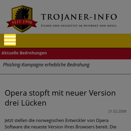
Phishing-Kampagne erhebliche Bedrohung
Trends bei Cyber Crimes 2024: Experten rechnen mit neue
Welle an Social-Engineering-Betrugsmaschen und
Identitätsdiebstahl
Opera stopft mit neuer Version
drei Lücken
Exponentiell wachsende Risiken, eine immer
unübersichtlichere Cyber-Bedrohungslage – was CISOs jetzt
21.02.2008
für mehr Cyber-Resilienz tun können
Jetzt stellen die norwegischen Entwickler von Opera
Software die neueste Version ihres Browsers bereit. Die
Digitale Assets aller Arten im Fokus der aktuellen Cyber-