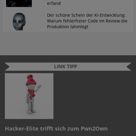
erfand
Der schöne Schein der KI-Entwicklung:
Warum fehlerfreier Code im Review die
Produktion lahmlegt
LINK TIPP
n
e
r
Hacker-Elite trifft sich zum Pwn2Own
C