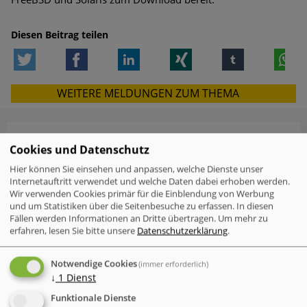
Diesen Beitrag teilen
Twitter
Facebook
LinkedIn
Xing
tumblr
W
WEITERE MELDUNGEN ZUM THEMA
Cookies und Datenschutz
VERWANDTE MELDUNGEN
Hier können Sie einsehen und anpassen, welche Dienste unser
Check Point Research: Brand Phishing
Internetauftritt verwendet und welche Daten dabei erhoben werden.
Report Q2 2026
Wir verwenden Cookies primär für die Einblendung von Werbung
und um Statistiken über die Seitenbesuche zu erfassen. In diesen
Fällen werden Informationen an Dritte übertragen.
Um mehr zu
Mac-Nutzer sind häufiger von
erfahren, lesen Sie bitte unsere
Datenschutzerklärung
.
Cyberattacken betroffen als Windows-
Nutzer
Notwendige Cookies
(immer erforderlich)
↓
1
Dienst
IT-Probleme im Einzelhandel - Warum
Software und Transparenz
Funktionale Dienste
entscheidend sind