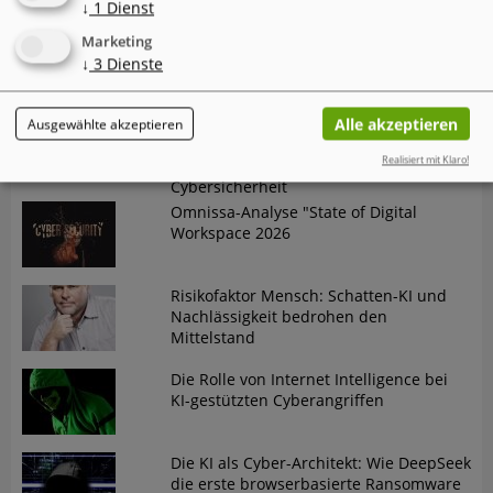
↓
1
Dienst
Der neue Cyber Risk Report 2026 von
Marketing
TrendAI (Trend Micro) zeigt eine
↓
3
Dienste
widersprüchliche Entwicklung
Der "Annual AI Security Report 2026"
Alle akzeptieren
Ausgewählte akzeptieren
von Check Point dokumentiert einen
Realisiert mit Klaro!
gefährlichen Trend in der
Cybersicherheit
Omnissa-Analyse "State of Digital
Workspace 2026
Risikofaktor Mensch: Schatten-KI und
Nachlässigkeit bedrohen den
Mittelstand
Die Rolle von Internet Intelligence bei
KI-gestützten Cyberangriffen
Die KI als Cyber-Architekt: Wie DeepSeek
die erste browserbasierte Ransomware