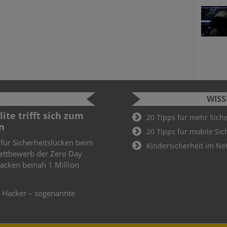
WIS
ite trifft sich zum
Cyber Sec
20 Tipps für mehr Sich
n
2022
20 Tipps für mobile Sic
 für Sicherheitslücken beim
Schüler und
Kindersicherheit im Ne
ettbewerb der Zero Day
Cyber Secur
knacken beinah 1 Million
Wer hier als
Teil des De
weiteren
e Hacker – sogenannte