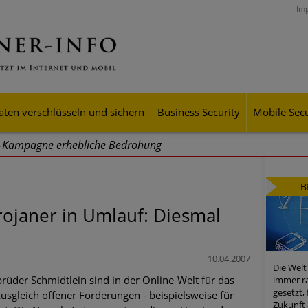
Im
aten verschlüsseln und sichern
Business Security
Mobile Secu
g-Kampagne erhebliche Bedrohung
ei Cyber Crimes 2024: Experten rechnen mit neue Welle an Soci
B
tsdiebstahl
ojaner in Umlauf: Diesmal
iell wachsende Risiken, eine immer unübersichtlichere Cyber-Bed
er-Resilienz tun können
10.04.2007
Die Welt
 Assets aller Arten im Fokus der aktuellen Cyber-Bedrohungen
rüder Schmidtlein sind in der Online-Welt für das
immer ra
gesetzt,
sgleich offener Forderungen - beispielsweise für
mster Aufstieg: Mega-Ransomware. Deutsche Unternehmen dürfe
Zukunft 