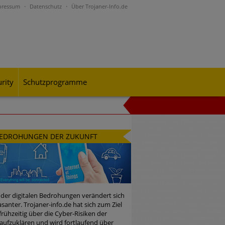
pressum
Datenschutz
Über Trojaner-Info.de
rity
Schutzprogramme
al-Engineering-Betrugsmaschen und
EDROHUNGEN DER ZUKUNFT
rohungslage – was CISOs jetzt für
 der digitalen Bedrohungen verändert sich
santer. Trojaner-info.de hat sich zum Ziel
 frühzeitig über die Cyber-Risiken der
n Bedrohungspotential nicht
aufzuklären und wird fortlaufend über