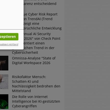
Transparenz entscheidend
sind
Der neue Cyber Risk Report
2026 von TrendAI (Trend
Micro) zeigt eine
widersprüchliche Entwicklung
Der "Annual AI Security
kzeptieren
Report 2026" von Check Point
dokumentiert einen
ealisiert mit Klaro!
gefährlichen Trend in der
Cybersicherheit
Omnissa-Analyse "State of
Digital Workspace 2026
Risikofaktor Mensch:
Schatten-KI und
Nachlässigkeit bedrohen den
Mittelstand
Die Rolle von Internet
Intelligence bei KI-gestützten
Cyberangriffen