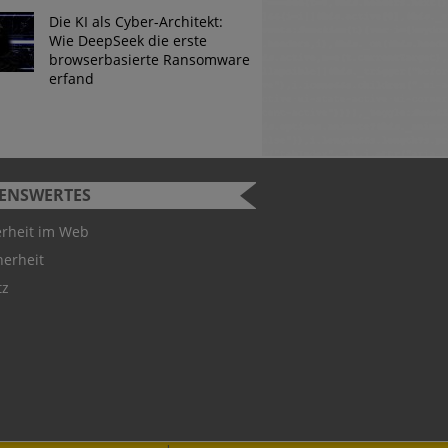
Die KI als Cyber-Architekt:
Wie DeepSeek die erste
browserbasierte Ransomware
erfand
SENSWERTES
urity Challenge
erheit im Web
herheit
 Studenten können bei der
tz
ity Challenge teilnehmen.
 Gewinner hervorgeht, ist
utschland-Teams für die