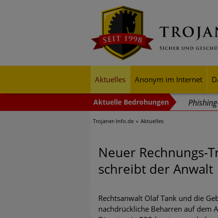
Aktuelles
Anonym im Internet
D
Phishin
Trojaner-Info.de
Aktuelles
Trends b
Identitä
Neuer Rechnungs-Tr
Exponent
schreibt der Anwalt
mehr Cyb
Digitale
Rechtsanwalt Olaf Tank und die Geb
nachdrückliche Beharren auf dem Au
Ungebre