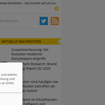
emen berichten – das kommt auf uns zu.
Tsunami bei Web-DDoS-Angriffen
ie informiert:
ng?
AKTUELLE NACHRICHTEN
n reagiert
Zusammenfassung: Die
ier der Datendiebe
Evolution moderner
Ransomware-Angriffe
Check Point Research: Brand
Phishing Report Q2 2026
t und welche
erbung und
Mac-Nutzer sind häufiger von
 an Dritte
Cyberattacken betroffen als
Windows-Nutzer
IT-Probleme im Einzelhandel -
Warum Software und