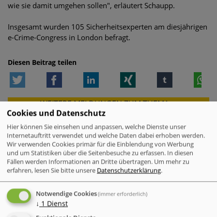
wie sie damit umgehen sollen", erläutert Schaupp.
Insgesamt wurden 105 Sicherheitsexperten am diesjährigen
e-Crime-Congress in London befragt.
Diesen Beitrag teilen
Twitter
Facebook
LinkedIn
Xing
tumblr
W
WEITERE MELDUNGEN ZUM THEMA
Cookies und Datenschutz
Hier können Sie einsehen und anpassen, welche Dienste unser
Internetauftritt verwendet und welche Daten dabei erhoben werden.
Wir verwenden Cookies primär für die Einblendung von Werbung
VERWANDTE MELDUNGEN
und um Statistiken über die Seitenbesuche zu erfassen. In diesen
Check Point Research: Brand Phishing
Fällen werden Informationen an Dritte übertragen.
Um mehr zu
erfahren, lesen Sie bitte unsere
Datenschutzerklärung
.
Report Q2 2026
Notwendige Cookies
(immer erforderlich)
Mac-Nutzer sind häufiger von
↓
1
Dienst
Cyberattacken betroffen als Windows-
Nutzer