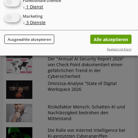
Funktionale Dienste
↓
1
Dienst
IT-Probleme im Einzelhandel - Warum
Marketing
Software und Transparenz
↓
3
Dienste
entscheidend sind
Der neue Cyber Risk Report 2026 von
Alle akzeptieren
Ausgewählte akzeptieren
TrendAI (Trend Micro) zeigt eine
widersprüchliche Entwicklung
Realisiert mit Klaro!
Der "Annual AI Security Report 2026"
von Check Point dokumentiert einen
gefährlichen Trend in der
Cybersicherheit
Omnissa-Analyse "State of Digital
Workspace 2026
Risikofaktor Mensch: Schatten-KI und
Nachlässigkeit bedrohen den
Mittelstand
Die Rolle von Internet Intelligence bei
KI-gestützten Cyberangriffen