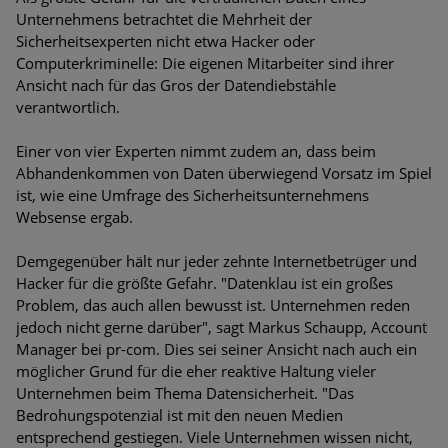
Bedrohungen
Unternehmens betrachtet die Mehrheit der
Sicherheitsexperten nicht etwa Hacker oder
Ungebremster Aufstieg: Mega-Ransomware. Deutsche
Computerkriminelle: Die eigenen Mitarbeiter sind ihrer
Unternehmen dürfen Bedrohungspotential nicht
Ansicht nach für das Gros der Datendiebstähle
unterschätzen
verantwortlich.
Weiterentwicklung der HTTP-basierten Cyberangriffe lässt
Einer von vier Experten nimmt zudem an, dass beim
Experten vor Tsunami bei Web-DDoS-Angriffen warnen
Abhandenkommen von Daten überwiegend Vorsatz im Spiel
ist, wie eine Umfrage des Sicherheitsunternehmens
Phishing-Trend: Führungskräfte im Visier. Was hilft gegen
Websense ergab.
Harpoon Whaling?
Demgegenüber hält nur jeder zehnte Internetbetrüger und
Aktuelle Phishing-Kampagnen mit großen Markennamen –
Hacker für die größte Gefahr. "Datenklau ist ein großes
Amazon hat nun reagiert
Problem, das auch allen bewusst ist. Unternehmen reden
jedoch nicht gerne darüber", sagt Markus Schaupp, Account
Fake-Unternehmensprofile auf LinkedIn: Unternehmen und
Manager bei pr-com. Dies sei seiner Ansicht nach auch ein
Nutzer im Visier der Datendiebe
möglicher Grund für die eher reaktive Haltung vieler
Unternehmen beim Thema Datensicherheit. "Das
Cyber Experience Center in Augsburg
Bedrohungspotenzial ist mit den neuen Medien
entsprechend gestiegen. Viele Unternehmen wissen nicht,