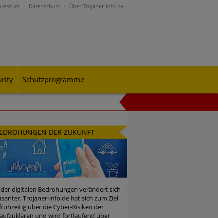
pressum
Datenschutz
Über Trojaner-Info.de
rity
Schutzprogramme
al-Engineering-Betrugsmaschen und
EDROHUNGEN DER ZUKUNFT
rohungslage – was CISOs jetzt für
 der digitalen Bedrohungen verändert sich
santer. Trojaner-info.de hat sich zum Ziel
 frühzeitig über die Cyber-Risiken der
n Bedrohungspotential nicht
aufzuklären und wird fortlaufend über