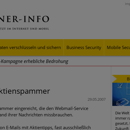
Im
aten verschlüsseln und sichern
Business Security
Mobile Secu
g-Kampagne erhebliche Bedrohung
ei Cyber Crimes 2024: Experten rechnen mit neue Welle an Soci
B
tsdiebstahl
 Aktienspammer
iell wachsende Risiken, eine immer unübersichtlichere Cyber-Bed
29.05.2007
er-Resilienz tun können
pammer eingereicht, die den Webmail-Service
Die Welt
and ihrer Nachrichten missbrauchen.
 Assets aller Arten im Fokus der aktuellen Cyber-Bedrohungen
immer ra
gesetzt,
 E-Mails mit Aktientipps, fast ausschließlich
mster Aufstieg: Mega-Ransomware. Deutsche Unternehmen dürfe
Zukunft 