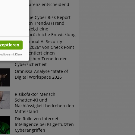
Transparenz entscheidend
sind
Der neue Cyber Risk Report
2026 von TrendAI (Trend
Micro) zeigt eine
widersprüchliche Entwicklung
Der "Annual AI Security
kzeptieren
Report 2026" von Check Point
dokumentiert einen
ealisiert mit Klaro!
gefährlichen Trend in der
Cybersicherheit
Omnissa-Analyse "State of
Digital Workspace 2026
Risikofaktor Mensch:
Schatten-KI und
Nachlässigkeit bedrohen den
Mittelstand
Die Rolle von Internet
Intelligence bei KI-gestützten
Cyberangriffen