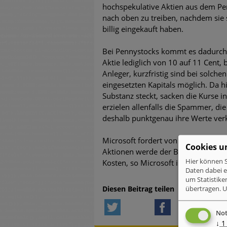
hochspekulative Aktien aus dem Pe
untersch
nach oben zu treiben, nachdem sie s
billig eingekauft haben.
Weiteren
warnen
Bei Pennystocks kommt es dadurch l
Aktie lediglich von 10 auf 11 Cent
Phishing
Anleger, kurzfristig sind bei solch
eingesetzten Kapitals möglich. Da h
Aktuell
Substanz steckt, sacken die Kurse 
erzielen allenfalls die Spammer, 
Fake-Unt
deshalb punktgenau ihre Werte ver
Cyber Ex
Microsoft fordert von den Spammer
Cookies u
Aktionen werde der Betrieb von Hot
Hier können S
Kosten, so Microsoft in der Klagesch
Daten dabei 
um Statistike
Diesen Beitrag teilen
übertragen.
U
Twitter
Facebook
L
Not
↓
1