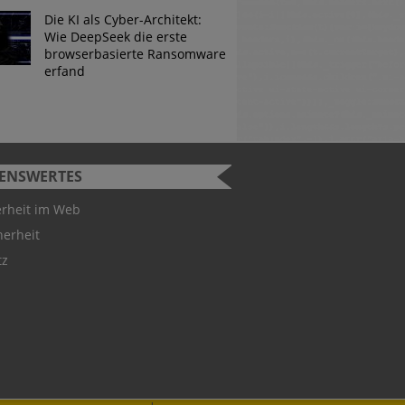
Die KI als Cyber-Architekt:
Wie DeepSeek die erste
browserbasierte Ransomware
erfand
SENSWERTES
urity Challenge
erheit im Web
herheit
 Studenten können bei der
tz
ity Challenge teilnehmen.
 Gewinner hervorgeht, ist
utschland-Teams für die