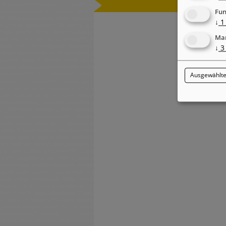
WEITERE 
Fun
↓
1
Mar
↓
3
Ausgewählte