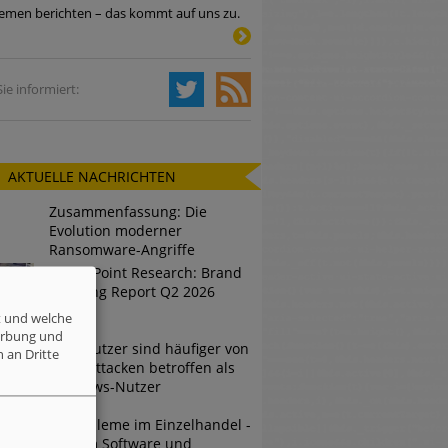
emen berichten – das kommt auf uns zu.
Tsunami bei Web-DDoS-Angriffen
ie informiert:
ng?
AKTUELLE NACHRICHTEN
n reagiert
Zusammenfassung: Die
ier der Datendiebe
Evolution moderner
Ransomware-Angriffe
Check Point Research: Brand
Phishing Report Q2 2026
t und welche
erbung und
Mac-Nutzer sind häufiger von
 an Dritte
Cyberattacken betroffen als
Windows-Nutzer
IT-Probleme im Einzelhandel -
Warum Software und