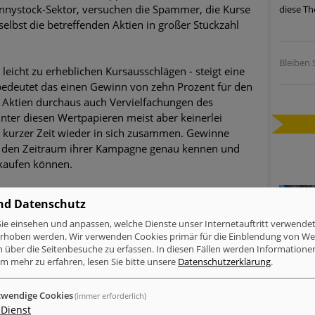
nnystock-Sektor, versuchen die Spammer, die Kurse
diese Th
ätzen
elbst die betreffenden Aktien in großer Stückzahl
twicklung der HTTP-basierten Cyberangriffe lässt Experten vor 
Bleiben S
eicht zu erheblichen Kursausschlägen - steigt eine
, bedeutet das einen Gewinn von zehn Prozent für den
-Trend: Führungskräfte im Visier. Was hilft gegen Harpoon Whali
en Aktien durchaus auch Vervielfachungen des
inter diesen Wertpapieren meist aber keinerlei
e Phishing-Kampagnen mit großen Markennamen – Amazon hat nu
in kurzer Zeit wieder in sich zusammen. Gewinne
die den Zeitraum ihrer Kampagne genau kennen und
ernehmensprofile auf LinkedIn: Unternehmen und Nutzer im Vis
kaufen können.
perience Center in Augsburg
n Schadenersatz in ungenannter Höhe. Durch ihre
nd Datenschutz
mail beeinträchtigt und es entstehen erheblich
ie einsehen und anpassen, welche Dienste unser Internetauftritt verwende
rift.
erhoben werden. Wir verwenden Cookies primär für die Einblendung von W
n über die Seitenbesuche zu erfassen. In diesen Fällen werden Informationen
m mehr zu erfahren, lesen Sie bitte unsere
Datenschutzerklärung
.
inkedIn
Xing
tumblr
WhatsApp
wendige Cookies
(immer erforderlich)
Dienst