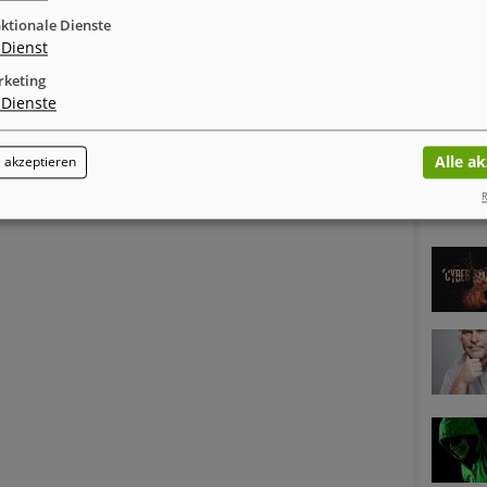
MELDUNGEN ZUM THEMA
ktionale Dienste
Dienst
keting
Dienste
Alle a
 akzeptieren
R