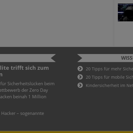
WIS
ite trifft sich zum
Cyber Sec
20 Tipps für mehr Sich
n
2022
20 Tipps für mobile Sic
 für Sicherheitslücken beim
Schüler und
Kindersicherheit im Ne
ettbewerb der Zero Day
Cyber Secur
knacken beinah 1 Million
Wer hier als
Teil des De
weiteren
e Hacker – sogenannte