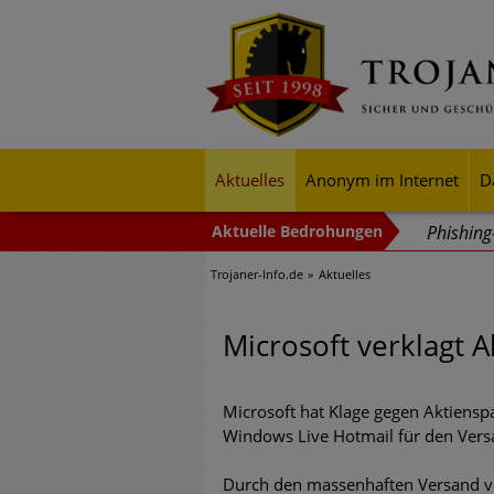
Aktuelles
Anonym im Internet
D
Phishin
Trojaner-Info.de
Aktuelles
Trends b
Identitä
Microsoft verklagt
Exponent
mehr Cyb
Microsoft hat Klage gegen Aktiens
Windows Live Hotmail für den Vers
Digitale
Durch den massenhaften Versand von
Ungebre