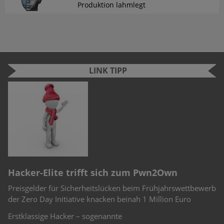
Produktion lahmlegt
LINK TIPP
n
e
r
Hacker-Elite trifft sich zum Pwn2Own
C
Preisgelder für Sicherheitslücken beim Frühjahrswettbewerb
Sc
-
der Zero Day Initiative knacken beinah 1 Million Euro
Ch
Te
Erstklassige Hacker – sogenannte