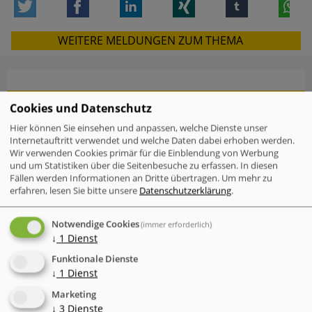
Twitter
Facebook
LinkedIn
Xing
tumblr
W
WEITERE MELDUNGEN ZUM THEMA
VERWANDTE MELDUNGEN
Cookies und Datenschutz
Check Point Research: Brand Phishing
Hier können Sie einsehen und anpassen, welche Dienste unser
Report Q2 2026
Internetauftritt verwendet und welche Daten dabei erhoben werden.
Wir verwenden Cookies primär für die Einblendung von Werbung
und um Statistiken über die Seitenbesuche zu erfassen. In diesen
Mac-Nutzer sind häufiger von
Fällen werden Informationen an Dritte übertragen.
Um mehr zu
Cyberattacken betroffen als Windows-
erfahren, lesen Sie bitte unsere
Datenschutzerklärung
.
Nutzer
Notwendige Cookies
(immer erforderlich)
IT-Probleme im Einzelhandel - Warum
↓
1
Dienst
Software und Transparenz
entscheidend sind
Funktionale Dienste
↓
1
Dienst
Der neue Cyber Risk Report 2026 von
Marketing
TrendAI (Trend Micro) zeigt eine
↓
3
Dienste
widersprüchliche Entwicklung