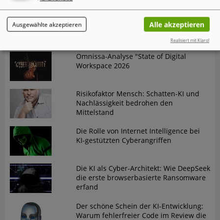
Der "Annual AI Security Report 2026"
Alle akzeptieren
Ausgewählte akzeptieren
von Check Point dokumentiert einen
gefährlichen Trend in der
Realisiert mit Klaro!
Cybersicherheit
Omnissa-Analyse "State of Digital
Workspace 2026
Risikofaktor Mensch: Schatten-KI und
Nachlässigkeit bedrohen den
Mittelstand
Die Rolle von Internet Intelligence bei
KI-gestützten Cyberangriffen
Die KI als Cyber-Architekt: Wie DeepSeek
die erste browserbasierte Ransomware
erfand
Der schöne Schein der KI-Entwicklung:
Warum fehlerfreier Code im Review die