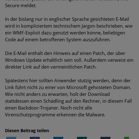
Bedrohungen
Secure meldet.
Ungebremster Aufstieg: Mega-Ransomware. Deutsche
In der bislang nur in englischer Sprache gesichteten E-Mail
Unternehmen dürfen Bedrohungspotential nicht
wird in kompliziertem technischem Jargon beschrieben, wie
unterschätzen
ein WMF-Exploit dazu genutzt werden könne, beliebigen
Code auf einem betroffenen System auszuführen.
Weiterentwicklung der HTTP-basierten Cyberangriffe lässt
Experten vor Tsunami bei Web-DDoS-Angriffen warnen
Die E-Mail enthält den Hinweis auf einen Patch, der über
Windows Update erhältlich sein soll. Außerdem verweist ein
Phishing-Trend: Führungskräfte im Visier. Was hilft gegen
direkter Link auf den vermeintlichen Patch.
Harpoon Whaling?
Spätestens hier sollten Anwender stutzig werden, denn der
Aktuelle Phishing-Kampagnen mit großen Markennamen –
Link führt nicht zu einer von Microsoft gehosteten Domain.
Amazon hat nun reagiert
Wie nicht anders zu erwarten, holt der Download
stattdessen einen Schädling auf den Rechner, in diesem Fall
Fake-Unternehmensprofile auf LinkedIn: Unternehmen und
einen Backdoor-Trojaner. Noch nicht alle
Nutzer im Visier der Datendiebe
Virenschutzprogramme erkennen die Malware.
Cyber Experience Center in Augsburg
Diesen Beitrag teilen