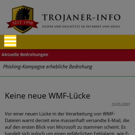
Phishing-Kampagne erhebliche Bedrohung
Trends bei Cyber Crimes 2024: Experten rechnen mit neue
Welle an Social-Engineering-Betrugsmaschen und
Identitätsdiebstahl
Keine neue WMF-Lücke
29.05.2007
Exponentiell wachsende Risiken, eine immer
unübersichtlichere Cyber-Bedrohungslage – was CISOs jetzt
Vor einer neuen Lücke in der Verarbeitung von WMF-
für mehr Cyber-Resilienz tun können
Dateien warnt derzeit eine massenhaft versandte E-Mail, die
auf den ersten Blick von Microsoft zu stammen scheint. Es
Digitale Assets aller Arten im Fokus der aktuellen Cyber-
handelt sich jedoch um einen gefährlichen Fehlalarm, wie F-