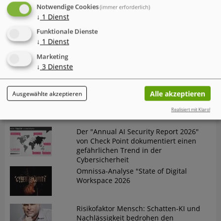
Notwendige Cookies
(immer erforderlich)
↓
1
Dienst
Mac-Nutzer sind häufiger von
Cyberattacken betroffen als Windows-
Funktionale Dienste
Nutzer
↓
1
Dienst
IT-Probleme im Einzelhandel - Warum
Marketing
Software und Transparenz
↓
3
Dienste
entscheidend sind
Alle akzeptieren
Der neue Cyber Risk Report 2026 von
Ausgewählte akzeptieren
TrendAI (Trend Micro) zeigt eine
Realisiert mit Klaro!
widersprüchliche Entwicklung
Der "Annual AI Security Report 2026"
von Check Point dokumentiert einen
gefährlichen Trend in der
Cybersicherheit
Omnissa-Analyse "State of Digital
Workspace 2026
Risikofaktor Mensch: Schatten-KI und
Nachlässigkeit bedrohen den