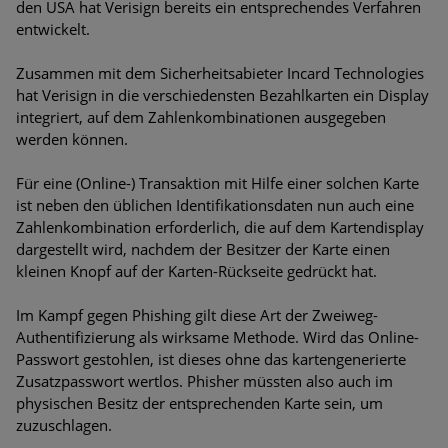
den USA hat Verisign bereits ein entsprechendes Verfahren
Bedrohungen
entwickelt.
Ungebremster Aufstieg: Mega-Ransomware. Deutsche
Zusammen mit dem Sicherheitsabieter Incard Technologies
Unternehmen dürfen Bedrohungspotential nicht
hat Verisign in die verschiedensten Bezahlkarten ein Display
unterschätzen
integriert, auf dem Zahlenkombinationen ausgegeben
werden können.
Weiterentwicklung der HTTP-basierten Cyberangriffe lässt
Experten vor Tsunami bei Web-DDoS-Angriffen warnen
Für eine (Online-) Transaktion mit Hilfe einer solchen Karte
ist neben den üblichen Identifikationsdaten nun auch eine
Phishing-Trend: Führungskräfte im Visier. Was hilft gegen
Zahlenkombination erforderlich, die auf dem Kartendisplay
Harpoon Whaling?
dargestellt wird, nachdem der Besitzer der Karte einen
kleinen Knopf auf der Karten-Rückseite gedrückt hat.
Aktuelle Phishing-Kampagnen mit großen Markennamen –
Amazon hat nun reagiert
Im Kampf gegen Phishing gilt diese Art der Zweiweg-
Authentifizierung als wirksame Methode. Wird das Online-
Fake-Unternehmensprofile auf LinkedIn: Unternehmen und
Passwort gestohlen, ist dieses ohne das kartengenerierte
Nutzer im Visier der Datendiebe
Zusatzpasswort wertlos. Phisher müssten also auch im
physischen Besitz der entsprechenden Karte sein, um
Cyber Experience Center in Augsburg
zuzuschlagen.