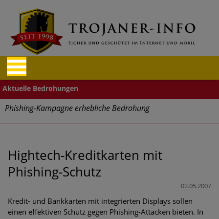
Phishing-Kampagne erhebliche Bedrohung
Trends bei Cyber Crimes 2024: Experten rechnen mit neue
Welle an Social-Engineering-Betrugsmaschen und
Identitätsdiebstahl
Hightech-Kreditkarten mit
Phishing-Schutz
Exponentiell wachsende Risiken, eine immer
unübersichtlichere Cyber-Bedrohungslage – was CISOs jetzt
02.05.2007
für mehr Cyber-Resilienz tun können
Kredit- und Bankkarten mit integrierten Displays sollen
einen effektiven Schutz gegen Phishing-Attacken bieten. In
Digitale Assets aller Arten im Fokus der aktuellen Cyber-