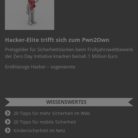
n
e
r
Hacker-Elite trifft sich zum Pwn2Own
C
Preisgelder für Sicherheitslücken beim Frühjahrswettbewerb
Sc
-
der Zero Day Initiative knacken beinah 1 Million Euro
Ch
Te
Erstklassige Hacker – sogenannte
WISSENSWERTES
20 Tipps für mehr Sicherheit im Web
20 Tipps für mobile Sicherheit
Kindersicherheit im Netz