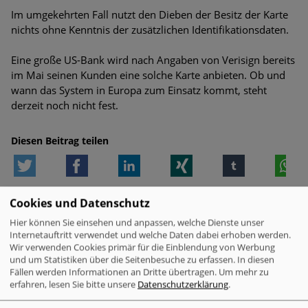
Im umgekehrten Fall nutzt den Dieben der Besitz der Karte
nichts ohne Kenntnis der zusätzlichen Identifikationsdaten.
Eine große US-Bank wird nach Angaben von Verisign bereits
im Mai seinen Kunden eine solche Karte anbieten. Ob und
wann das System in Europa zum Einsatz kommt, steht
derzeit noch nicht fest.
Diesen Beitrag teilen
Twitter
Facebook
LinkedIn
Xing
tumblr
W
WEITERE MELDUNGEN ZUM THEMA
Cookies und Datenschutz
Hier können Sie einsehen und anpassen, welche Dienste unser
Internetauftritt verwendet und welche Daten dabei erhoben werden.
Wir verwenden Cookies primär für die Einblendung von Werbung
VERWANDTE MELDUNGEN
und um Statistiken über die Seitenbesuche zu erfassen. In diesen
Fällen werden Informationen an Dritte übertragen.
Um mehr zu
Check Point Research: Brand Phishing
erfahren, lesen Sie bitte unsere
Datenschutzerklärung
.
Report Q2 2026