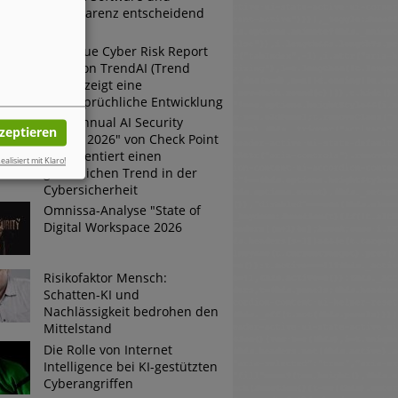
Transparenz entscheidend
sind
Der neue Cyber Risk Report
2026 von TrendAI (Trend
Micro) zeigt eine
widersprüchliche Entwicklung
Der "Annual AI Security
kzeptieren
Report 2026" von Check Point
dokumentiert einen
ealisiert mit Klaro!
gefährlichen Trend in der
Cybersicherheit
Omnissa-Analyse "State of
Digital Workspace 2026
Risikofaktor Mensch:
Schatten-KI und
Nachlässigkeit bedrohen den
Mittelstand
Die Rolle von Internet
Intelligence bei KI-gestützten
Cyberangriffen