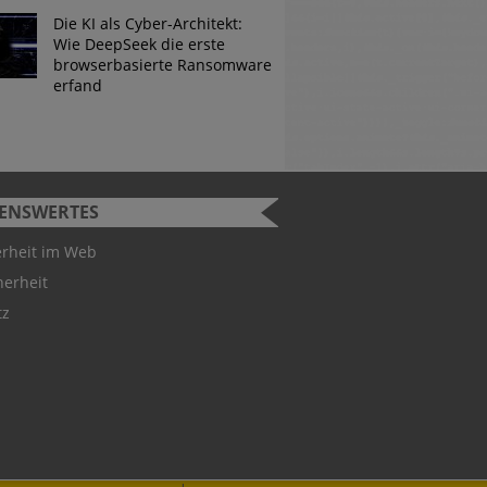
Die KI als Cyber-Architekt:
Wie DeepSeek die erste
browserbasierte Ransomware
erfand
SENSWERTES
urity Challenge
erheit im Web
herheit
 Studenten können bei der
tz
ity Challenge teilnehmen.
 Gewinner hervorgeht, ist
utschland-Teams für die