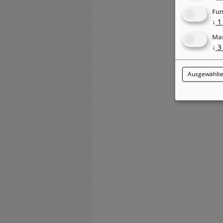
Fun
↓
1
Mar
↓
3
Ausgewählte