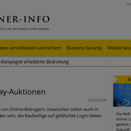
Im
aten verschlüsseln und sichern
Business Security
Mobile Secu
g-Kampagne erhebliche Bedrohung
ei Cyber Crimes 2024: Experten rechnen mit neue Welle an Soci
B
tsdiebstahl
bay-Auktionen
iell wachsende Risiken, eine immer unübersichtlichere Cyber-Bed
02.04.2006
er-Resilienz tun können
le von Online-Betrügern. Inzwischen sollen auch in
Die Welt
n sein, die Kaufwillige auf gefälschte Login-Seiten
 Assets aller Arten im Fokus der aktuellen Cyber-Bedrohungen
immer ra
gesetzt,
mster Aufstieg: Mega-Ransomware. Deutsche Unternehmen dürfe
Zukunft 