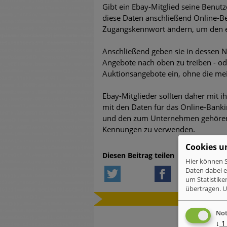
Gibt ein Ebay-Mitglied seine Benutz
untersch
diese Daten anschließend Online-B
Zugangskennwort ändern, um den ei
Weiteren
warnen
Anschließend geben sie in dessen 
Angebote nach oben zu treiben - od
Phishing
Auktionsangebote ein, ohne die mei
Aktuell
Ebay-Mitglieder sollten daher mit 
mit den Daten für das Online-Bank
Fake-Unt
und den zum Unternehmen gehörend
Kennungen zu verwenden.
Cyber Ex
Cookies u
Diesen Beitrag teilen
Hier können S
Twitter
Facebook
L
Daten dabei 
um Statistike
übertragen.
U
WEITERE 
Not
↓
1