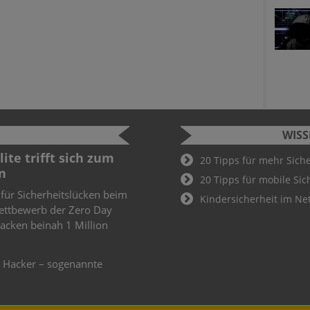
WIS
ite trifft sich zum
Cyber Sec
20 Tipps für mehr Sich
n
2022
20 Tipps für mobile Sic
 für Sicherheitslücken beim
Schüler und
Kindersicherheit im Ne
ettbewerb der Zero Day
Cyber Secur
knacken beinah 1 Million
Wer hier als
Teil des De
weiteren
e Hacker – sogenannte