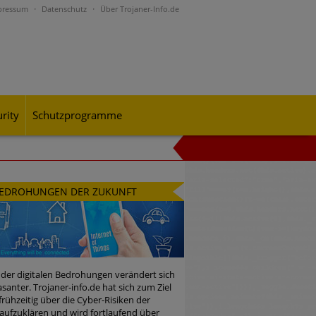
pressum
Datenschutz
Über Trojaner-Info.de
rity
Schutzprogramme
al-Engineering-Betrugsmaschen und
EDROHUNGEN DER ZUKUNFT
rohungslage – was CISOs jetzt für
 der digitalen Bedrohungen verändert sich
santer. Trojaner-info.de hat sich zum Ziel
 frühzeitig über die Cyber-Risiken der
n Bedrohungspotential nicht
aufzuklären und wird fortlaufend über