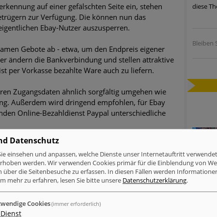
erkennung auf einer gefälschten Seite ein, stehen
diese Th
ätzen
etrügern zur Verfügung. Die können nun das
gentlichen Ebay-Nutzer auszusperren.
twicklung der HTTP-basierten Cyberangriffe lässt Experten vor 
Bleiben S
Namen Gebote ab - etwa, um den Endpreis eigener
er ändern die Bankverbindung und stellen attraktive
-Trend: Führungskräfte im Visier. Was hilft gegen Harpoon Whali
st per Vorkasse bezahlte Ware auch zu liefern.
e Phishing-Kampagnen mit großen Markennamen – Amazon hat nu
ihren Zugangsdaten ähnlich sorgfältig umgehen wie
ing. Außerdem wird dringend empfohlen, für Ebay
ernehmensprofile auf LinkedIn: Unternehmen und Nutzer im Vis
en Online-Bezahldienst Paypal unterschiedliche
perience Center in Augsburg
nd Datenschutz
ie einsehen und anpassen, welche Dienste unser Internetauftritt verwende
inkedIn
Xing
tumblr
WhatsApp
erhoben werden. Wir verwenden Cookies primär für die Einblendung von W
n über die Seitenbesuche zu erfassen. In diesen Fällen werden Informationen
m mehr zu erfahren, lesen Sie bitte unsere
Datenschutzerklärung
.
MELDUNGEN ZUM THEMA
wendige Cookies
(immer erforderlich)
Dienst