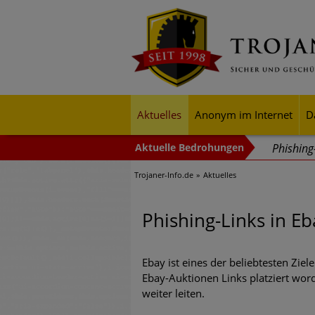
Aktuelles
Anonym im Internet
D
Phishin
Trojaner-Info.de
Aktuelles
Trends b
Identitä
Phishing-Links in E
Exponent
mehr Cyb
Ebay ist eines der beliebtesten Zie
Ebay-Auktionen Links platziert worde
Digitale
weiter leiten.
Ungebre