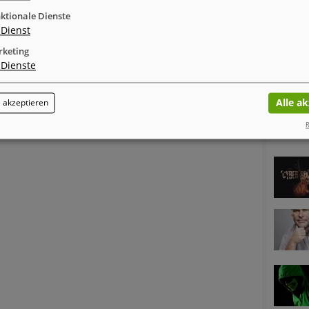
ktionale Dienste
Dienst
keting
Dienste
Alle a
 akzeptieren
R