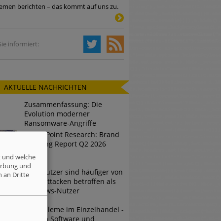
emen berichten – das kommt auf uns zu.
Tsunami bei Web-DDoS-Angriffen
ie informiert:
ng?
AKTUELLE NACHRICHTEN
n reagiert
Zusammenfassung: Die
ier der Datendiebe
Evolution moderner
Ransomware-Angriffe
Check Point Research: Brand
Phishing Report Q2 2026
t und welche
erbung und
Mac-Nutzer sind häufiger von
 an Dritte
Cyberattacken betroffen als
Windows-Nutzer
IT-Probleme im Einzelhandel -
Warum Software und