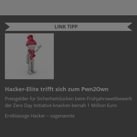
LINK TIPP
n
e
r
Hacker-Elite trifft sich zum Pwn2Own
C
Preisgelder für Sicherheitslücken beim Frühjahrswettbewerb
Sc
-
der Zero Day Initiative knacken beinah 1 Million Euro
Ch
Te
Erstklassige Hacker – sogenannte