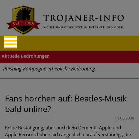
Phishing-Kampagne erhebliche Bedrohung
Trends bei Cyber Crimes 2024: Experten rechnen mit neue
Welle an Social-Engineering-Betrugsmaschen und
Identitätsdiebstahl
Fans horchen auf: Beatles-Musik
bald online?
Exponentiell wachsende Risiken, eine immer
unübersichtlichere Cyber-Bedrohungslage – was CISOs jetzt
11.03.2008
für mehr Cyber-Resilienz tun können
Keine Bestätigung, aber auch kein Dementi: Apple und
Apple Records haben sich angeblich darauf verständigt, die
Digitale Assets aller Arten im Fokus der aktuellen Cyber-