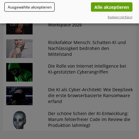
gefährlichen Trend in der
Alle akzeptieren
Ausgewählte akzeptieren
Cybersicherheit
Realisiert mit Klaro!
Omnissa-Analyse "State of Digital
Workspace 2026
Risikofaktor Mensch: Schatten-KI und
Nachlässigkeit bedrohen den
Mittelstand
Die Rolle von Internet Intelligence bei
KI-gestützten Cyberangriffen
Die KI als Cyber-Architekt: Wie DeepSeek
die erste browserbasierte Ransomware
erfand
Der schöne Schein der KI-Entwicklung:
Warum fehlerfreier Code im Review die
Produktion lahmlegt