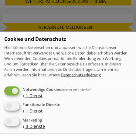
WEITERE MELDUNGEN ZUM THEMA
VERWANDTE MELDUNGEN
Check Point Research: Brand Phishing
Cookies und Datenschutz
Report Q2 2026
Hier können Sie einsehen und anpassen, welche Dienste unser
Internetauftritt verwendet und welche Daten dabei erhoben werden.
Wir verwenden Cookies primär für die Einblendung von Werbung
Mac-Nutzer sind häufiger von
und um Statistiken über die Seitenbesuche zu erfassen. In diesen
Cyberattacken betroffen als Windows-
Fällen werden Informationen an Dritte übertragen.
Um mehr zu
Nutzer
erfahren, lesen Sie bitte unsere
Datenschutzerklärung
.
IT-Probleme im Einzelhandel - Warum
Software und Transparenz
Notwendige Cookies
(immer erforderlich)
entscheidend sind
↓
1
Dienst
Funktionale Dienste
Der neue Cyber Risk Report 2026 von
↓
1
Dienst
TrendAI (Trend Micro) zeigt eine
widersprüchliche Entwicklung
Marketing
↓
3
Dienste
Der "Annual AI Security Report 2026"
von Check Point dokumentiert einen