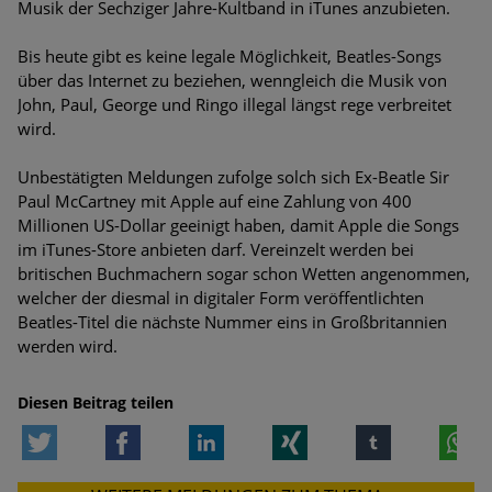
Musik der Sechziger Jahre-Kultband in iTunes anzubieten.
Bedrohungen
Bis heute gibt es keine legale Möglichkeit, Beatles-Songs
Ungebremster Aufstieg: Mega-Ransomware. Deutsche
über das Internet zu beziehen, wenngleich die Musik von
Unternehmen dürfen Bedrohungspotential nicht
John, Paul, George und Ringo illegal längst rege verbreitet
unterschätzen
wird.
Weiterentwicklung der HTTP-basierten Cyberangriffe lässt
Unbestätigten Meldungen zufolge solch sich Ex-Beatle Sir
Experten vor Tsunami bei Web-DDoS-Angriffen warnen
Paul McCartney mit Apple auf eine Zahlung von 400
Millionen US-Dollar geeinigt haben, damit Apple die Songs
Phishing-Trend: Führungskräfte im Visier. Was hilft gegen
im iTunes-Store anbieten darf. Vereinzelt werden bei
Harpoon Whaling?
britischen Buchmachern sogar schon Wetten angenommen,
welcher der diesmal in digitaler Form veröffentlichten
Aktuelle Phishing-Kampagnen mit großen Markennamen –
Beatles-Titel die nächste Nummer eins in Großbritannien
Amazon hat nun reagiert
werden wird.
Fake-Unternehmensprofile auf LinkedIn: Unternehmen und
Nutzer im Visier der Datendiebe
Diesen Beitrag teilen
Twitter
Facebook
LinkedIn
Xing
tumblr
W
Cyber Experience Center in Augsburg