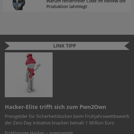
Warum fehlerfreier Code im Review die
Produktion lahmlegt
LINK TIPP
n
e
r
Hacker-Elite trifft sich zum Pwn2Own
C
Preisgelder für Sicherheitslücken beim Frühjahrswettbewerb
Sc
-
der Zero Day Initiative knacken beinah 1 Million Euro
Ch
Te
Erstklassige Hacker – sogenannte