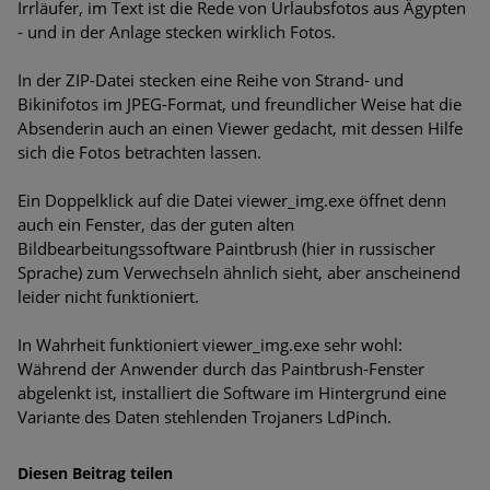
Irrläufer, im Text ist die Rede von Urlaubsfotos aus Ägypten
Bedrohungen
- und in der Anlage stecken wirklich Fotos.
Ungebremster Aufstieg: Mega-Ransomware. Deutsche
In der ZIP-Datei stecken eine Reihe von Strand- und
Unternehmen dürfen Bedrohungspotential nicht
Bikinifotos im JPEG-Format, und freundlicher Weise hat die
unterschätzen
Absenderin auch an einen Viewer gedacht, mit dessen Hilfe
sich die Fotos betrachten lassen.
Weiterentwicklung der HTTP-basierten Cyberangriffe lässt
Experten vor Tsunami bei Web-DDoS-Angriffen warnen
Ein Doppelklick auf die Datei viewer_img.exe öffnet denn
auch ein Fenster, das der guten alten
Phishing-Trend: Führungskräfte im Visier. Was hilft gegen
Bildbearbeitungssoftware Paintbrush (hier in russischer
Harpoon Whaling?
Sprache) zum Verwechseln ähnlich sieht, aber anscheinend
leider nicht funktioniert.
Aktuelle Phishing-Kampagnen mit großen Markennamen –
Amazon hat nun reagiert
In Wahrheit funktioniert viewer_img.exe sehr wohl:
Während der Anwender durch das Paintbrush-Fenster
Fake-Unternehmensprofile auf LinkedIn: Unternehmen und
abgelenkt ist, installiert die Software im Hintergrund eine
Nutzer im Visier der Datendiebe
Variante des Daten stehlenden Trojaners LdPinch.
Cyber Experience Center in Augsburg
Diesen Beitrag teilen