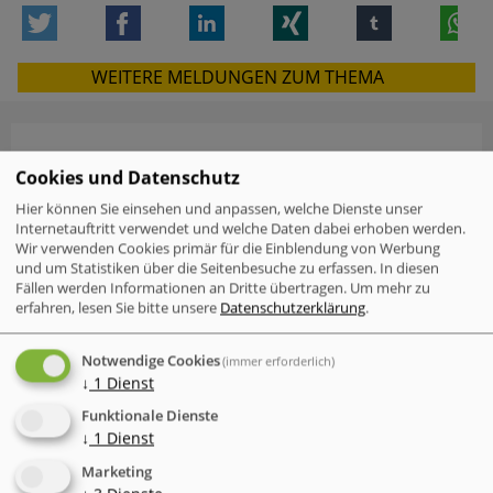
Twitter
Facebook
LinkedIn
Xing
tumblr
W
WEITERE MELDUNGEN ZUM THEMA
VERWANDTE MELDUNGEN
Cookies und Datenschutz
Check Point Research: Brand Phishing
Hier können Sie einsehen und anpassen, welche Dienste unser
Internetauftritt verwendet und welche Daten dabei erhoben werden.
Report Q2 2026
Wir verwenden Cookies primär für die Einblendung von Werbung
und um Statistiken über die Seitenbesuche zu erfassen. In diesen
Fällen werden Informationen an Dritte übertragen.
Um mehr zu
Mac-Nutzer sind häufiger von
erfahren, lesen Sie bitte unsere
Datenschutzerklärung
.
Cyberattacken betroffen als Windows-
Nutzer
Notwendige Cookies
(immer erforderlich)
IT-Probleme im Einzelhandel - Warum
↓
1
Dienst
Software und Transparenz
Funktionale Dienste
entscheidend sind
↓
1
Dienst
Der neue Cyber Risk Report 2026 von
Marketing
TrendAI (Trend Micro) zeigt eine