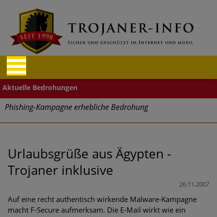
Phishing-Kampagne erhebliche Bedrohung
Trends bei Cyber Crimes 2024: Experten rechnen mit neue
Welle an Social-Engineering-Betrugsmaschen und
Identitätsdiebstahl
Urlaubsgrüße aus Ägypten -
Trojaner inklusive
Exponentiell wachsende Risiken, eine immer
unübersichtlichere Cyber-Bedrohungslage – was CISOs jetzt
26.11.2007
für mehr Cyber-Resilienz tun können
Auf eine recht authentisch wirkende Malware-Kampagne
macht F-Secure aufmerksam. Die E-Mail wirkt wie ein
Digitale Assets aller Arten im Fokus der aktuellen Cyber-