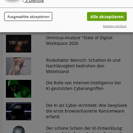
↓
3
Dienste
widersprüchliche Entwicklung
Der "Annual AI Security Report 2026"
Alle akzeptieren
Ausgewählte akzeptieren
von Check Point dokumentiert einen
gefährlichen Trend in der
Realisiert mit Klaro!
Cybersicherheit
Omnissa-Analyse "State of Digital
Workspace 2026
Risikofaktor Mensch: Schatten-KI und
Nachlässigkeit bedrohen den
Mittelstand
Die Rolle von Internet Intelligence bei
KI-gestützten Cyberangriffen
Die KI als Cyber-Architekt: Wie DeepSeek
die erste browserbasierte Ransomware
erfand
Der schöne Schein der KI-Entwicklung: