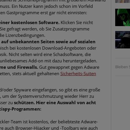
muss. Ein Nutzer kann jedoch schon im Vorfeld
bten Gastprogramme erst gar nicht einnisten:
 einer kostenlosen Software.
Klicken Sie nicht
 Sie gefragt werden, ob Sie Zusatzprogramme
 die Lizenzbedingungen.
 auf unbekannten Seiten sowie auf sozialen
uisch bei kostenlosen Download-Angeboten oder
k. Nicht selten wird eine Schadsoftware, die
ls unliebesames Add-on mit dazu heruntergeladen.
me und Firewalls.
Gut gewappnet gegen Adware
Bleiben S
tten, stets aktuell gehaltenen
Sicherheits-Suiten
/oder Spyware eingefangen, so gibt es eine große
e, um der Systemverschmutzung wieder Herr zu
sser zu
schützen. Hier eine Auswahl von acht
ntispy-Programmen:
ler-Team ist kostenlos, der beliebteste Adware-
re auch Browser-Hijacker und -Toolbars wie auch