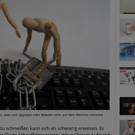
ätzen
twicklung der HTTP-basierten Cyberangriffe lässt Experten vor 
-Trend: Führungskräfte im Visier. Was hilft gegen Harpoon Whali
e Phishing-Kampagnen mit großen Markennamen – Amazon hat nu
ernehmensprofile auf LinkedIn: Unternehmen und Nutzer im Vis
perience Center in Augsburg
un, dass sich Spyware oder Adware nicht auf dem Rechner einnistet
u schmeißen kann sich als schwierig erweisen. Es
installierte Schnüffelprogramm mit größerem Aufwand