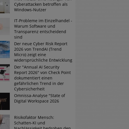
Cyberattacken betroffen als
Windows-Nutzer
Tsunami bei Web-DDoS-Angriffen
IT-Probleme im Einzelhandel -
Warum Software und
Transparenz entscheidend
sind
ng?
Der neue Cyber Risk Report
2026 von TrendAI (Trend
n reagiert
Micro) zeigt eine
widersprüchliche Entwicklung
ier der Datendiebe
Der "Annual AI Security
Report 2026" von Check Point
dokumentiert einen
gefährlichen Trend in der
Cybersicherheit
Omnissa-Analyse "State of
Digital Workspace 2026
Risikofaktor Mensch:
Schatten-KI und
Nachlässigkeit bedrohen den