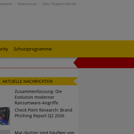
pressum
Datenschutz
Über Trojaner-Info.de
rity
Schutzprogramme
al-Engineering-Betrugsmaschen und
AKTUELLE NACHRICHTEN
Zusammenfassung: Die
Evolution moderner
rohungslage – was CISOs jetzt für
Ransomware-Angriffe
Check Point Research: Brand
Phishing Report Q2 2026
n Bedrohungspotential nicht
Mac-Nutzer sind häufiger von