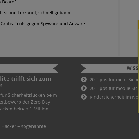
n Board?
h schnell erkannt, schnell gebannt
Gratis-Tools gegen Spyware und Adware
WIS
ite trifft sich zum
Cyber Sec
20 Tipps für mehr Sich
n
2022
20 Tipps für mobile Sic
 für Sicherheitslücken beim
Schüler und
Kindersicherheit im Ne
ettbewerb der Zero Day
Cyber Secur
knacken beinah 1 Million
Wer hier als
Teil des De
weiteren
e Hacker – sogenannte