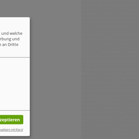
t und welche
erbung und
 an Dritte
kzeptieren
ealisiert mit Klaro!