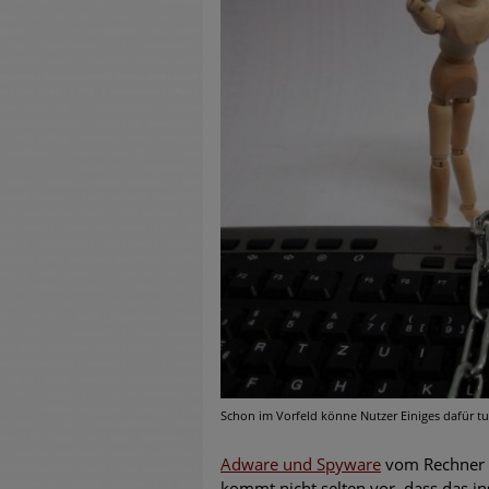
untersch
Weiteren
warnen
Phishing
Aktuell
Fake-Unt
Cyber Ex
Schon im Vorfeld könne Nutzer Einiges dafür t
Adware und Spyware
vom Rechner z
kommt nicht selten vor, dass das 