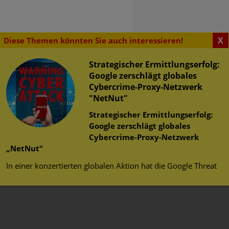
X
Diese Themen könnten Sie auch interessieren!
Strategischer Ermittlungserfolg:
Google zerschlägt globales
Cybercrime-Proxy-Netzwerk
"NetNut"
SENSWERTES
Strategischer Ermittlungserfolg:
Google zerschlägt globales
urity Challenge
erheit im Web
Cybercrime-Proxy-Netzwerk
herheit
„NetNut“
 Studenten können bei der
tz
In einer konzertierten globalen Aktion hat die Google Threat
ity Challenge teilnehmen.
 Gewinner hervorgeht, ist
utschland-Teams für die