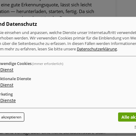
ine gute Erkennungsquote, lässt sich leicht
tion — herunterladen, starten, fertig. Da sich
ystem verankert, benötigt das Programm zum
nd Datenschutz
stratoren-Rechte.
ie einsehen und anpassen, welche Dienste unser Internetauftritt verwende
erhoben werden. Wir verwenden Cookies primär für die Einblendung von W
n über die Seitenbesuche zu erfassen. In diesen Fällen werden Informationen
i-Malware und -Spyware für Nutzer von Apple
m mehr zu erfahren, lesen Sie bitte unsere
Datenschutzerklärung
.
unerwünschte Programme, Widgets und Plug-Ins von
e Datei-Reste. Positiv: Das Programm bietet auch die
wendige Cookies
(immer erforderlich)
Dienst
ktionale Dienste
vor allem auf die Beseitigungen gefährlicher und
Dienst
hter Suchmaschinen spezialisiert. Die Software
keting
ns in den jeweiligen Browsern auf. Unliebsame und
Dienste
 Klick entfernt werden.
Alle a
 akzeptieren
 für mehrere Anti-Spyware-Programme unter einem
 und G Data. Das Programm ist leicht ohne
R
nbar und verfügt über eine hohe Schadsoftware-Scan-