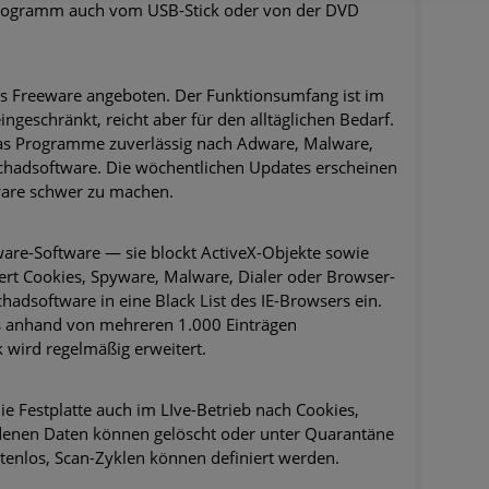
s Programm auch vom USB-Stick oder von der DVD
ls Freeware angeboten. Der Funktionsumfang ist im
ingeschränkt, reicht aber für den alltäglichen Bedarf.
 das Programme zuverlässig nach Adware, Malware,
Schadsoftware. Die wöchentlichen Updates erscheinen
are schwer zu machen.
ware-Software — sie blockt ActiveX-Objekte sowie
niert Cookies, Spyware, Malware, Dialer oder Browser-
hadsoftware in eine Black List des IE-Browsers ein.
s anhand von mehreren 1.000 Einträgen
 wird regelmäßig erweitert.
ie Festplatte auch im LIve-Betrieb nach Cookies,
denen Daten können gelöscht oder unter Quarantäne
stenlos, Scan-Zyklen können definiert werden.