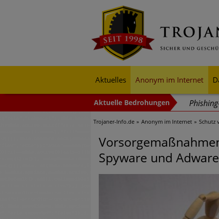
Aktuelles
Anonym im Internet
D
Phishin
Trojaner-Info.de
Anonym im Internet
Schutz 
Trends b
Identitä
Vorsorgemaßnahmen s
Spyware und Adware
Exponent
mehr Cyb
Digitale
Ungebre