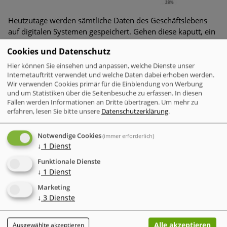
Heutzutage werden sämtliche Daten des Geschäftslebens
auf digitalen Systemen gespeichert. Gehen diese kaputt, ein
schleifendes Geräusch warnt zum Beispiel bei Festplatten
Cookies und Datenschutz
davor, können alle hier gespeicherten Daten unwiderruflich
verloren sein. Beschädigte Laufwerke und Hardwarefehler
Hier können Sie einsehen und anpassen, welche Dienste unser
Internetauftritt verwendet und welche Daten dabei erhoben werden.
sind die häufigste Ursache für Datenverluste in
Wir verwenden Cookies primär für die Einblendung von Werbung
Unternehmen (
vgl. Grafik
). Weitere Ursachen können auch
und um Statistiken über die Seitenbesuche zu erfassen. In diesen
menschlicher Natur sein. Wer kennt das nicht: Dateien
Fällen werden Informationen an Dritte übertragen.
Um mehr zu
werden irrtümlich gelöscht bzw. überschrieben, falsch
erfahren, lesen Sie bitte unsere
Datenschutzerklärung
.
formatiert oder das Back-up wird falsch durchgeführt –
insbesondere neuerdings in vollständig virtuellen Systemen
.
Notwendige Cookies
(immer erforderlich)
Mitarbeiter verlassen sich auf das Cloud-Programm und
↓
1
Dienst
checken später nicht mehr die Integrität der Daten.
Funktionale Dienste
↓
1
Dienst
Lesen Sie weiter: Für jede Unternehmensgröße die richtige
Backup-Strategie und -Software
Marketing
↓
3
Dienste
WEITERFÜHRENDE LINKS
Alle akzeptieren
Ausgewählte akzeptieren