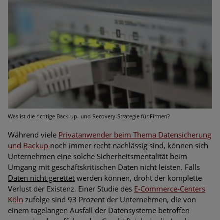
Bedrohungen
Ungebremster Aufstieg: Mega-Ransomware. Deutsche
Unternehmen dürfen Bedrohungspotential nicht
unterschätzen
Weiterentwicklung der HTTP-basierten Cyberangriffe lässt
Experten vor Tsunami bei Web-DDoS-Angriffen warnen
Phishing-Trend: Führungskräfte im Visier. Was hilft gegen
Harpoon Whaling?
Was ist die richtige Back-up- und Recovery-Strategie für Firmen?
Während viele
Privatanwender beim Thema Datensicherung
Aktuelle Phishing-Kampagnen mit großen Markennamen –
und Backup
noch immer recht nachlässig sind, können sich
Amazon hat nun reagiert
Unternehmen eine solche Sicherheitsmentalität beim
Umgang mit geschäftskritischen Daten nicht leisten. Falls
Fake-Unternehmensprofile auf LinkedIn: Unternehmen und
Daten nicht gerettet
werden können, droht der komplette
Nutzer im Visier der Datendiebe
Verlust der Existenz. Einer Studie des
E-Commerce-Centers
Köln
zufolge sind 93 Prozent der Unternehmen, die von
Cyber Experience Center in Augsburg
einem tagelangen Ausfall der Datensysteme betroffen