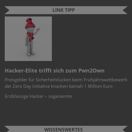
LINK TIPP
n
e
r
Hacker-Elite trifft sich zum Pwn2Own
C
Preisgelder für Sicherheitslücken beim Frühjahrswettbewerb
Sc
-
der Zero Day Initiative knacken beinah 1 Million Euro
Ch
Te
Erstklassige Hacker – sogenannte
WISSENSWERTES