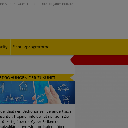
pressum
Datenschutz
Über Trojaner-Info.de
rity
Schutzprogramme
al-Engineering-Betrugsmaschen und
EDROHUNGEN DER ZUKUNFT
rohungslage – was CISOs jetzt für
 der digitalen Bedrohungen verändert sich
santer. Trojaner-info.de hat sich zum Ziel
 frühzeitig über die Cyber-Risiken der
n Bedrohungspotential nicht
aufzuklären und wird fortlaufend über