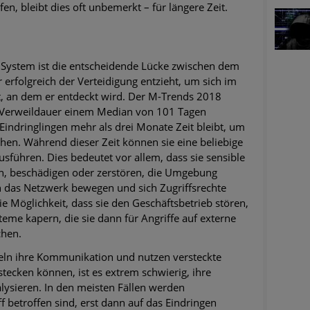
en, bleibt dies oft unbemerkt – für längere Zeit.
 System ist die entscheidende Lücke zwischen dem
r erfolgreich der Verteidigung entzieht, um sich im
, an dem er entdeckt wird. Der M-Trends 2018
se Verweildauer einem Median von 101 Tagen
 Eindringlingen mehr als drei Monate Zeit bleibt, um
en. Während dieser Zeit können sie eine beliebige
usführen. Dies bedeutet vor allem, dass sie sensible
en, beschädigen oder zerstören, die Umgebung
ch das Netzwerk bewegen und sich Zugriffsrechte
e Möglichkeit, dass sie den Geschäftsbetrieb stören,
eme kapern, die sie dann für Angriffe auf externe
chen.
seln ihre Kommunikation und nutzen versteckte
rstecken können, ist es extrem schwierig, ihre
lysieren. In den meisten Fällen werden
 betroffen sind, erst dann auf das Eindringen