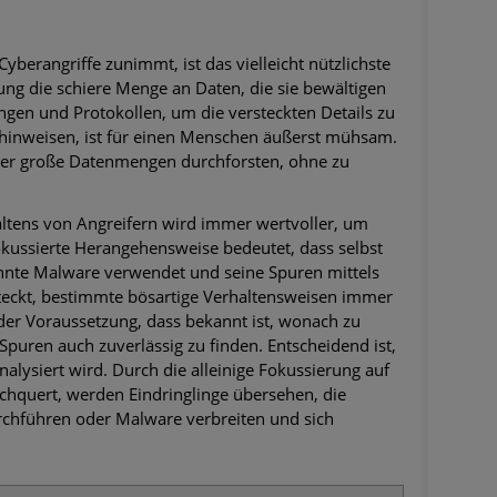
yberangriffe zunimmt, ist das vielleicht nützlichste
ng die schiere Menge an Daten, die sie bewältigen
en und Protokollen, um die versteckten Details zu
 hinweisen, ist für einen Menschen äußerst mühsam.
ber große Datenmengen durchforsten, ohne zu
ltens von Angreifern wird immer wertvoller, um
kussierte Herangehensweise bedeutet, dass selbst
nnte Malware verwendet und seine Spuren mittels
teckt, bestimmte bösartige Verhaltensweisen immer
 der Voraussetzung, dass bekannt ist, wonach zu
 Spuren auch zuverlässig zu finden. Entscheidend ist,
alysiert wird. Durch die alleinige Fokussierung auf
chquert, werden Eindringlinge übersehen, die
rchführen oder Malware verbreiten und sich