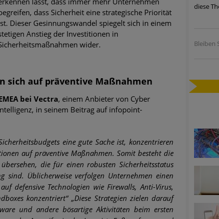
erkennen lässt, dass immer mehr Unternehmen
diese Th
ätzen
begreifen, dass Sicherheit eine strategische Priorität
ist. Dieser Gesinnungswandel spiegelt sich in einem
twicklung der HTTP-basierten Cyberangriffe lässt Experten vor 
stetigen Anstieg der Investitionen in
Bleiben S
Sicherheitsmaßnahmen wider.
-Trend: Führungskräfte im Visier. Was hilft gegen Harpoon Whali
en sich auf präventive Maßnahmen
e Phishing-Kampagnen mit großen Markennamen – Amazon hat nu
EMEA bei Vectra
, einem Anbieter von Cyber
ntelligenz, in seinem Beitrag auf infopoint-
ernehmensprofile auf LinkedIn: Unternehmen und Nutzer im Vis
perience Center in Augsburg
cherheitsbudgets eine gute Sache ist, konzentrieren
titionen auf präventive Maßnahmen. Somit besteht die
übersehen, die für einen robusten Sicherheitsstatus
g sind. Üblicherweise verfolgen Unternehmen einen
 auf defensive Technologien wie Firewalls, Anti-Virus,
boxes konzentriert“
„Diese Strategien zielen darauf
lware und andere bösartige Aktivitäten beim ersten