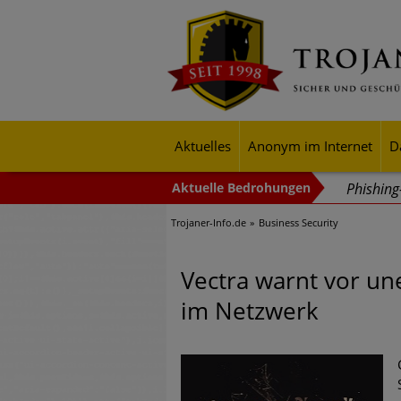
Aktuelles
Anonym im Internet
D
Phishin
Trojaner-Info.de
Business Security
Trends b
Identitä
Vectra warnt vor un
Exponent
im Netzwerk
mehr Cyb
Digitale
Ungebre