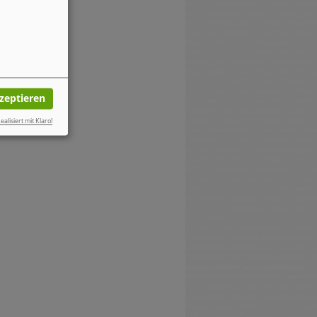
kzeptieren
ealisiert mit Klaro!