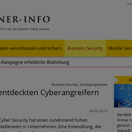
Im
aten verschlüsseln und sichern
Business Security
Mobile Secu
g-Kampagne erhebliche Bedrohung
ei Cyber Crimes 2024: Experten rechnen mit neue Welle an Soci
B
tsdiebstahl
Business Security, Schutzprogramme
entdeckten Cyberangreifern
iell wachsende Risiken, eine immer unübersichtlichere Cyber-Bed
er-Resilienz tun können
04.04.2019
Die Welt
 Assets aller Arten im Fokus der aktuellen Cyber-Bedrohungen
Cyber Security hat einen zunehmend hohen
immer ra
gesetzt,
Stellenwert in Unternehmen. Eine Entwicklung, die
mster Aufstieg: Mega-Ransomware. Deutsche Unternehmen dürfe
Zukunft 