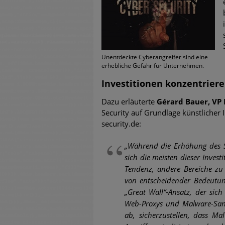
untersch
Weiteren
warnen
Unentdeckte Cyberangreifer sind eine
Phishing
erhebliche Gefahr für Unternehmen.
Investitionen konzentrier
Aktuell
Dazu erläuterte
Gérard Bauer, VP 
Security auf Grundlage künstlicher I
Fake-Unt
security.de:
Cyber Ex
„Während die Erhöhung des Si
sich die meisten dieser Inves
Tendenz, andere Bereiche zu 
von entscheidender Bedeutun
„Great Wall“-Ansatz, der sich
Web-Proxys und Malware-Sand
ab, sicherzustellen, dass Ma