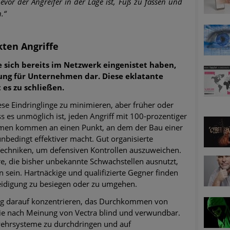
bevor der Angreifer in der Lage ist, Fuß zu fassen und
.“
ten Angriffe
 sich bereits im Netzwerk eingenistet haben,
dung für Unternehmen dar. Diese eklatante
 es zu schließen.
diese Eindringlinge zu minimieren, aber früher oder
s es unmöglich ist, jeden Angriff mit 100-prozentiger
hmen kommen an einen Punkt, an dem der Bau einer
bedingt effektiver macht. Gut organisierte
Techniken, um defensiven Kontrollen auszuweichen.
 die bisher unbekannte Schwachstellen ausnutzt,
n sein. Hartnäckige und qualifizierte Gegner finden
teidigung zu besiegen oder zu umgehen.
g darauf konzentrieren, das Durchkommen von
sie nach Meinung von Vectra blind und verwundbar.
bwehrsysteme zu durchdringen und auf