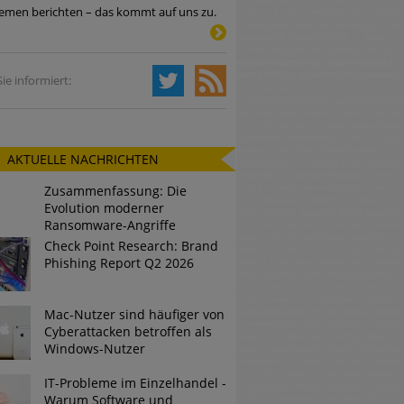
emen berichten – das kommt auf uns zu.
Tsunami bei Web-DDoS-Angriffen
ie informiert:
ng?
AKTUELLE NACHRICHTEN
n reagiert
Zusammenfassung: Die
ier der Datendiebe
Evolution moderner
Ransomware-Angriffe
Check Point Research: Brand
Phishing Report Q2 2026
Mac-Nutzer sind häufiger von
Cyberattacken betroffen als
Windows-Nutzer
IT-Probleme im Einzelhandel -
Warum Software und