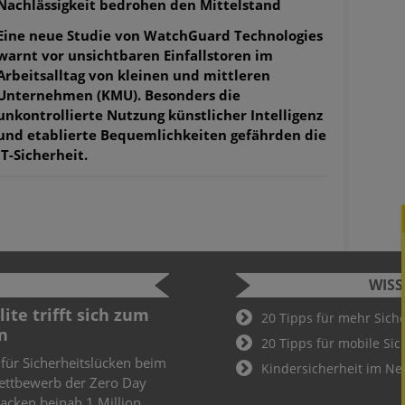
Nachlässigkeit bedrohen den Mittelstand
Eine neue Studie von WatchGuard Technologies
warnt vor unsichtbaren Einfallstoren im
Arbeitsalltag von kleinen und mittleren
Unternehmen (KMU). Besonders die
unkontrollierte Nutzung künstlicher Intelligenz
und etablierte Bequemlichkeiten gefährden die
IT-Sicherheit.
WIS
Cyber Security Challenge
Sicherhei
20 Tipps für mehr Sich
2022
öffentli
20 Tipps für mobile Sic
Fußball-
Schüler und Studenten können bei der
Kindersicherheit im Ne
Cyber Security Challenge teilnehmen.
Sicherheits
Wer hier als Gewinner hervorgeht, ist
WLAN zur 