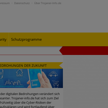
pressum
Datenschutz
Über Trojaner-Info.de
rity
Schutzprogramme
al-Engineering-Betrugsmaschen und
EDROHUNGEN DER ZUKUNFT
rohungslage – was CISOs jetzt für
 der digitalen Bedrohungen verändert sich
santer. Trojaner-info.de hat sich zum Ziel
 frühzeitig über die Cyber-Risiken der
n Bedrohungspotential nicht
aufzuklären und wird fortlaufend über