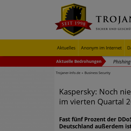
Aktuelles
Anonym im Internet
D
Phishin
Trojaner-Info.de
Business Security
Trends b
Identitä
Kaspersky: Noch nie
Exponent
im vierten Quartal 
mehr Cyb
Digitale
Fast fünf Prozent der DDo
Deutschland außerdem ist
Ungebre