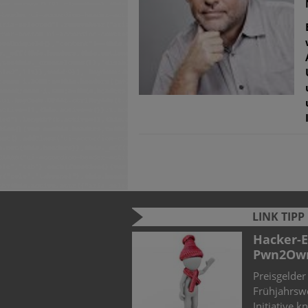
LINK TIPP
026: Zwischen KI-Hype
Hacker-Elite trifft sich zum
Pwn2Own
T-Landschaft durch den
Preisgelder für Sicherheitslücken beim
nz (KI) und verschärfte
Frühjahrswettbewerb der Zero Day
Initiative knacken beinah 1 Million