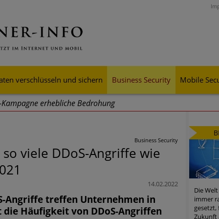
Im
aten verschlüsseln und sichern
Business Security
Mobile Secu
g-Kampagne erhebliche Bedrohung
ei Cyber Crimes 2024: Experten rechnen mit neue Welle an Soci
B
tsdiebstahl
Business Security
 so viele DDoS-Angriffe wie
iell wachsende Risiken, eine immer unübersichtlichere Cyber-Bed
2021
er-Resilienz tun können
14.02.2022
Die Welt
 Assets aller Arten im Fokus der aktuellen Cyber-Bedrohungen
S-Angriffe treffen Unternehmen in
immer ra
gesetzt,
 die Häufigkeit von DDoS-Angriffen
mster Aufstieg: Mega-Ransomware. Deutsche Unternehmen dürfe
Zukunft 