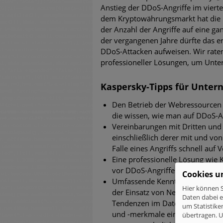
Anstieg der DDoS-Angriffe im vierten
dem Kryptowährungsmarkt hat die 
der Anzahl der Angriffe auf eine g
der vergangenen Jahre dürfte das e
DDoS-Attacken aufweisen. Wir rate
professioneller Lösungen, um Unte
Kaspersky-Tipps für Unter
Den Betrieb der Webressourcen d
die wissen, wie man auf DDoS-An
Vereinbarungen mit Dritten und
einschließlich derer mit und von
Falle eines Angriffs schnell auf
Eine professionelle Lösung wie
vor DDoS-Angriffen zu schützen
Cookies u
Umfassende Kenntnis über den ei
Hier können S
der Einsatz von Netzwerk- und
Daten dabei 
Tendenzen im Datenverkehr zu e
um Statistike
und -merkmale eines Unternehmen
übertragen.
U