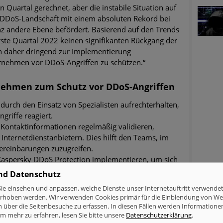
 Quartal gerechnet, aber die instabile Situation auf
DDoS-Landschaft mit einem absoluten Rekord bei
anz andere Ebene befördert. Basierend auf den Trends
rste Quartal 2022 keinen signifikanten Rückgang der
n daher dringend zur Implementierung
rnehmen vor DDoS-Angriffen zu schützen.“
nehmen zum Schutz vor DDoS-Angriffen
urch den Einsatz von Spezialisten aufrechterhalten,
griffe reagiert.
 Kontaktinformationen regelmäßig validieren,
 Internetdienstanbietern. Dies hilft den Teams, im
 Vereinbarungen zuzugreifen.
 Kaspersky DDoS Protection implementieren, um sich
nd Datenschutz
genen Datenverkehr ist unerlässlich. Hierbei kann
ie einsehen und anpassen, welche Dienste unser Internetauftritt verwende
 Anwendungsüberwachungs-Tools helfen, Trends und
erhoben werden. Wir verwenden Cookies primär für die Einblendung von W
rkennen. Sind die typischen Datenverkehrsmuster
n über die Seitenbesuche zu erfassen. In diesen Fällen werden Informationen
s bekannt, kann eine Basislinie erstellt werden,
m mehr zu erfahren, lesen Sie bitte unsere
Datenschutzerklärung
.