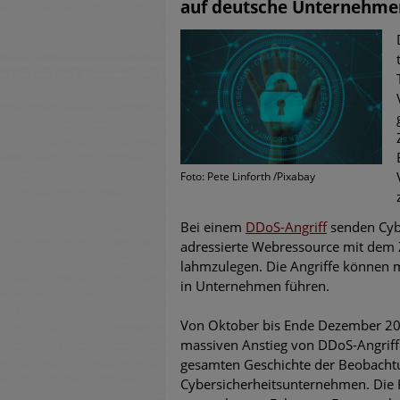
auf deutsche Unternehmen
untersch
Weiteren
warnen
Phishing
Aktuell
Foto: Pete Linforth /Pixabay
Fake-Unt
Bei einem
DDoS-Angriff
senden Cybe
Cyber Ex
adressierte Webressource mit dem Z
lahmzulegen. Die Angriffe können
in Unternehmen führen.
Von Oktober bis Ende Dezember 20
massiven Anstieg von DDoS-Angriff
gesamten Geschichte der Beobachtu
Cybersicherheitsunternehmen. Die 