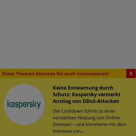
X
Diese Themen könnten Sie auch interessieren!
Keine Entwarnung durch
Schutz: Kaspersky vermerkt
SENSWERTES
Anstieg von DDoS-Attacken
tsrisiken im
erheit im Web
Der Lockdown führte zu einer
chen WLAN zur
herheit
verstärkten Nutzung von Online-
WM 2026
tz
Diensten – und korrelierte mit dem
risiken im öffentlichen
Interesse von...
Fußball-WM 2026