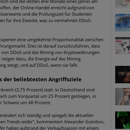
ich sind die letzten drei Monate eines Jahres am
offen, der Online-Handel erreicht aufgrund von
itzenwerte und die Prüfungszeit für Studenten
len für ihre Zwecke, was zu vermehrten DDoS-
Experten eine umgekehrte Proportionalität zwischen
ungsmarkt. Dies ist darauf zurückzuführen, dass
ion von DDoS und das Mining von Kryptowährungen
 neigen dazu, die Energie auf das Mining
 steigt, und auf DDoS, wenn sie fällt.
 der beliebtesten Angriffsziele
kreich (3,75 Prozent) statt. In Deutschland sind
ich zum Vorquartal um 25 Prozent gestiegen, in
er Schweiz um 48 Prozent.
ändert sich ständig und spiegelt die aktuellen
ichen Trends wider“, kommentiert Alexander Gutnikov,
„Wir haben aufgrund der Verkaufssaison mit einem