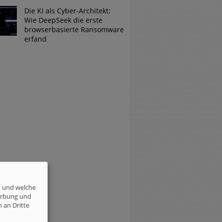
Die KI als Cyber-Architekt:
Wie DeepSeek die erste
browserbasierte Ransomware
erfand
t und welche
erbung und
 an Dritte