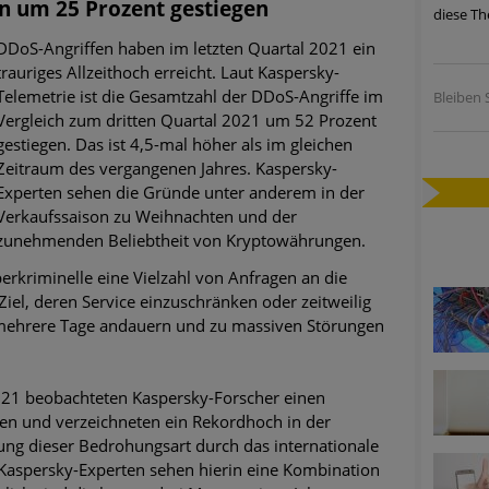
 um 25 Prozent gestiegen
diese Th
ätzen
DDoS-Angriffen haben im letzten Quartal 2021 ein
twicklung der HTTP-basierten Cyberangriffe lässt Experten vor 
trauriges Allzeithoch erreicht. Laut Kaspersky-
Telemetrie ist die Gesamtzahl der DDoS-Angriffe im
Bleiben S
Vergleich zum dritten Quartal 2021 um 52 Prozent
-Trend: Führungskräfte im Visier. Was hilft gegen Harpoon Whali
gestiegen. Das ist 4,5-mal höher als im gleichen
Zeitraum des vergangenen Jahres. Kaspersky-
Experten sehen die Gründe unter anderem in der
e Phishing-Kampagnen mit großen Markennamen – Amazon hat nu
Verkaufssaison zu Weihnachten und der
zunehmenden Beliebtheit von Kryptowährungen.
ernehmensprofile auf LinkedIn: Unternehmen und Nutzer im Vis
rkriminelle eine Vielzahl von Anfragen an die
perience Center in Augsburg
iel, deren Service einzuschränken oder zeitweilig
 mehrere Tage andauern und zu massiven Störungen
21 beobachteten Kaspersky-Forscher einen
en und verzeichneten ein Rekordhoch in der
ng dieser Bedrohungsart durch das internationale
Kaspersky-Experten sehen hierin eine Kombination