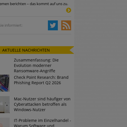
emen berichten – das kommt auf uns zu.
Tsunami bei Web-DDoS-Angriffen
ie informiert:
ng?
AKTUELLE NACHRICHTEN
n reagiert
Zusammenfassung: Die
ier der Datendiebe
Evolution moderner
Ransomware-Angriffe
Check Point Research: Brand
Phishing Report Q2 2026
Mac-Nutzer sind häufiger von
Cyberattacken betroffen als
Windows-Nutzer
IT-Probleme im Einzelhandel -
Warum Software und