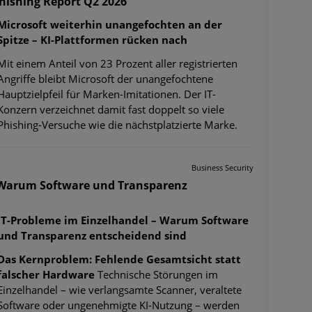
hishing Report Q2 2026
Microsoft weiterhin unangefochten an der
Spitze – KI-Plattformen rücken nach
Mit einem Anteil von 23 Prozent aller registrierten
Angriffe bleibt Microsoft der unangefochtene
Hauptzielpfeil für Marken-Imitationen. Der IT-
Konzern verzeichnet damit fast doppelt so viele
Phishing-Versuche wie die nächstplatzierte Marke.
Business Security
- Warum Software und Transparenz
IT-Probleme im Einzelhandel – Warum Software
und Transparenz entscheidend sind
Das Kernproblem: Fehlende Gesamtsicht statt
falscher Hardware
Technische Störungen im
Einzelhandel – wie verlangsamte Scanner, veraltete
Software oder ungenehmigte KI-Nutzung – werden