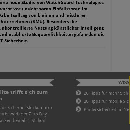
Eine neue Studie von WatchGuard Technologies
warnt vor unsichtbaren Einfallstoren im
Arbeitsalltag von kleinen und mittleren
Unternehmen (KMU). Besonders die
unkontrollierte Nutzung künstlicher Intelligenz
und etablierte Bequemlichkeiten gefährden die
IT-Sicherheit.
WIS
ite trifft sich zum
Cyber Sec
20 Tipps für mehr Sich
n
2022
20 Tipps für mobile Sic
 für Sicherheitslücken beim
Schüler und
Kindersicherheit im Ne
ettbewerb der Zero Day
Cyber Secur
knacken beinah 1 Million
Wer hier als
Teil des De