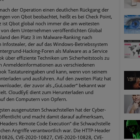
 nach der Operation einen deutlichen Rückgang der
ngen von Qbot beobachtet, heißt es bei Check Point,
 ist Qbot global noch immer die am weitesten
ll von dem Unternehmen veröffentlichten Global
hland den Platz 3 im Malware-Ranking nach
 Infostealer, der auf das Windows-Betriebssystem
n Untergrund-Hacking-Foren als Malware as a Service
k über effiziente Techniken um Sicherheitstools zu
 Anmeldeinformationen aus verschiedenen
ook Tastatureingaben und kann, wenn von seinem
nterladen und ausführen. Auf den zweiten Platz hat
ownloader, der zuvor als „GuLoader“ bekannt war
ielt. CloudEyE dient zum Herunterladen und
 auf den Computern von Opfern.
gsten ausgenutzten Schwachstellen hat der Cyber-
röffentlicht und macht damit darauf aufmerksam,
Headers Remote Code Execution“ die Schwachstelle
eichen Angriffe verantwortlich war. Die HTTP-Header
-10826, CVE-2020-10827, CVE-2020-10828, CVE-