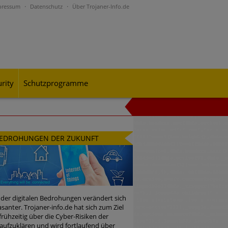
pressum
Datenschutz
Über Trojaner-Info.de
rity
Schutzprogramme
al-Engineering-Betrugsmaschen und
EDROHUNGEN DER ZUKUNFT
rohungslage – was CISOs jetzt für
 der digitalen Bedrohungen verändert sich
santer. Trojaner-info.de hat sich zum Ziel
 frühzeitig über die Cyber-Risiken der
n Bedrohungspotential nicht
aufzuklären und wird fortlaufend über