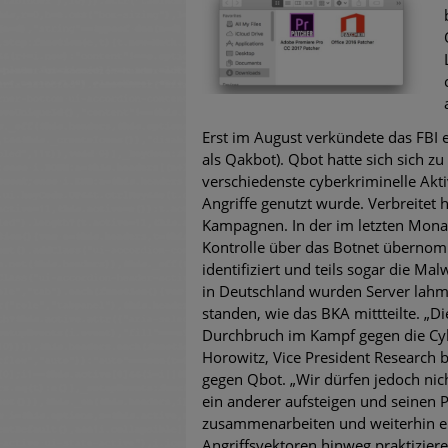
untersch
Weiteren
warnen
Phishing
Erst im August verkündete das FBI
als Qakbot). Qbot hatte sich sich zu
Aktuell
verschiedenste cyberkriminelle Ak
Angriffe genutzt wurde. Verbreitet 
Kampagnen. In der im letzten Monat
Fake-Unt
Kontrolle über das Botnet übernomm
identifiziert und teils sogar die M
Cyber Ex
in Deutschland wurden Server lahmg
standen, wie das BKA mittteilte. „
Durchbruch im Kampf gegen die Cy
Horowitz, Vice President Research 
gegen Qbot. „Wir dürfen jedoch nich
ein anderer aufsteigen und seinen 
zusammenarbeiten und weiterhin ein
Angriffsvektoren hinweg praktiziere