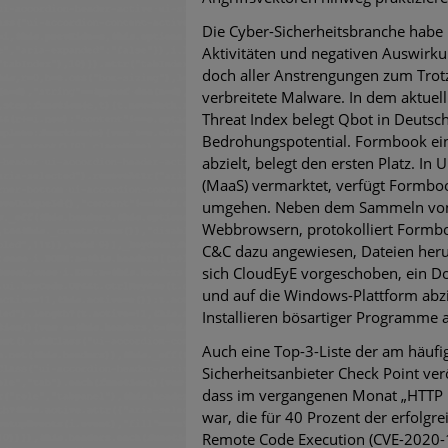
Die Cyber-Sicherheitsbranche habe
Aktivitäten und negativen Auswirku
doch aller Anstrengungen zum Trotz
verbreitete Malware. In dem aktue
Threat Index belegt Qbot in Deutsc
Bedrohungspotential. Formbook ein
abzielt, belegt den ersten Platz. I
(MaaS) vermarktet, verfügt Formboo
umgehen. Neben dem Sammeln von
Webbrowsern, protokolliert Formb
C&C dazu angewiesen, Dateien heru
sich CloudEyE vorgeschoben, ein D
und auf die Windows-Plattform abz
Installieren bösartiger Programme
Auch eine Top-3-Liste der am häufi
Sicherheitsanbieter Check Point ve
dass im vergangenen Monat „HTTP 
war, die für 40 Prozent der erfolgr
Remote Code Execution (CVE-2020