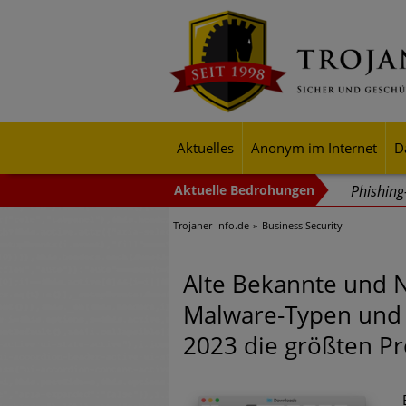
Aktuelles
Anonym im Internet
D
Phishin
Trojaner-Info.de
Business Security
Trends b
Identitä
Alte Bekannte und 
Exponent
Malware-Typen und
mehr Cyb
2023 die größten 
Digitale
Ungebre