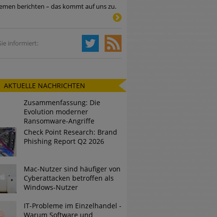
emen berichten – das kommt auf uns zu.
Tsunami bei Web-DDoS-Angriffen
ie informiert:
ng?
AKTUELLE NACHRICHTEN
n reagiert
Zusammenfassung: Die
ier der Datendiebe
Evolution moderner
Ransomware-Angriffe
Check Point Research: Brand
Phishing Report Q2 2026
Mac-Nutzer sind häufiger von
Cyberattacken betroffen als
Windows-Nutzer
IT-Probleme im Einzelhandel -
Warum Software und