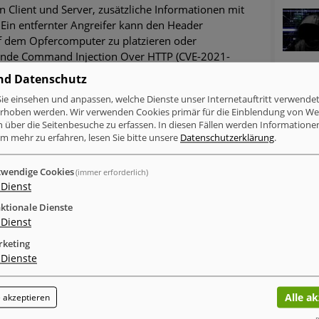
 Client und Server, zusätzliche Informationen mit
 Ein entfernter Angreifer kann den Header
f dem Opfercomputer zu platzieren oder
egende Command Injection Over HTTP (CVE-2021-
elle kann von entfernten Angreifer ausgenutzt
nd Datenschutz
taltete Anfrage an das Opfer senden und bei
ie einsehen und anpassen, welche Dienste unser Internetauftritt verwende
ebigen Code auf dem Zielrechner ausführen. Die am
erhoben werden. Wir verwenden Cookies primär für die Einblendung von W
telle mit weltweiten Auswirkungen war die MVPower
n über die Seitenbesuche zu erfassen. In diesen Fällen werden Informationen
VE-2016-20016) -Schwachstelle, die
m mehr zu erfahren, lesen Sie bitte unsere
Datenschutzerklärung
.
.
wendige Cookies
(immer erforderlich)
Dienst
ktionale Dienste
inkedIn
Xing
tumblr
WhatsApp
Dienst
keting
MELDUNGEN ZUM THEMA
Dienste
Sicher & Anonym
Alle a
hishing Report Q2 2026
 akzeptieren