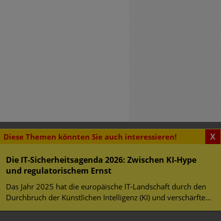
X
Diese Themen könnten Sie auch interessieren!
SENSWERTES
urity Challenge
erheit im Web
Die IT-Sicherheitsagenda 2026: Zwischen KI-Hype
und regulatorischem Ernst
herheit
 Studenten können bei der
tz
Das Jahr 2025 hat die europäische IT-Landschaft durch den
ity Challenge teilnehmen.
Durchbruch der Künstlichen Intelligenz (KI) und verschärfte...
 Gewinner hervorgeht, ist
utschland-Teams für die