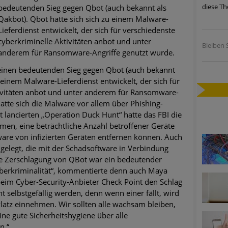
diese Th
bedeutenden Sieg gegen Qbot (auch bekannt als
ätzen
Qakbot). Qbot hatte sich sich zu einem Malware-
Lieferdienst entwickelt, der sich für verschiedenste
twicklung der HTTP-basierten Cyberangriffe lässt Experten vor 
cyberkriminelle Aktivitäten anbot und unter
Bleiben S
anderem für Ransomware-Angriffe genutzt wurde.
-Trend: Führungskräfte im Visier. Was hilft gegen Harpoon Whali
 einen bedeutenden Sieg gegen Qbot (auch bekannt
 einem Malware-Lieferdienst entwickelt, der sich für
e Phishing-Kampagnen mit großen Markennamen – Amazon hat nu
tivitäten anbot und unter anderem für Ransomware-
hatte sich die Malware vor allem über Phishing-
 lancierten „Operation Duck Hunt“ hatte das FBI die
ernehmensprofile auf LinkedIn: Unternehmen und Nutzer im Vis
en, eine beträchtliche Anzahl betroffener Geräte
alware von infizierten Geräten entfernen können. Auch
perience Center in Augsburg
elegt, die mit der Schadsoftware in Verbindung
Die Zerschlagung von QBot war ein bedeutender
berkriminalität“, kommentierte denn auch Maya
beim Cyber-Security-Anbieter Check Point den Schlag
t selbstgefällig werden, denn wenn einer fällt, wird
Platz einnehmen. Wir sollten alle wachsam bleiben,
e gute Sicherheitshygiene über alle
n.“