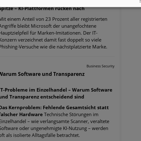
Microsoft weiterhin unangefochten an der
R
Spitze – KI-Plattformen rücken nach
Mit einem Anteil von 23 Prozent aller registrierten
Angriffe bleibt Microsoft der unangefochtene
Hauptzielpfeil für Marken-Imitationen. Der IT-
Konzern verzeichnet damit fast doppelt so viele
Phishing-Versuche wie die nächstplatzierte Marke.
Business Security
- Warum Software und Transparenz
IT-Probleme im Einzelhandel – Warum Software
und Transparenz entscheidend sind
Das Kernproblem: Fehlende Gesamtsicht statt
falscher Hardware
Technische Störungen im
Einzelhandel – wie verlangsamte Scanner, veraltete
Software oder ungenehmigte KI-Nutzung – werden
oft als isolierte Alltagsfälle betrachtet.