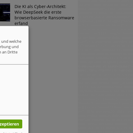
Die KI als Cyber-Architekt:
Wie DeepSeek die erste
browserbasierte Ransomware
erfand
t und welche
erbung und
 an Dritte
kzeptieren