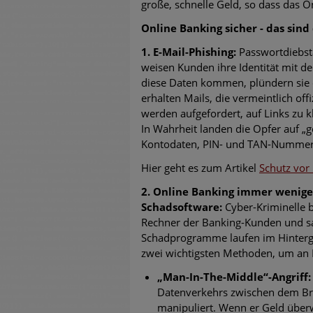
große, schnelle Geld, so dass das On
Online Banking sicher - d
as sind
1. E-Mail-Phishing:
Passwortdiebsta
weisen Kunden ihre Identität mit d
diese Daten kommen, plündern sie 
erhalten Mails, die vermeintlich of
werden aufgefordert, auf Links zu k
In Wahrheit landen die Opfer auf „
Kontodaten, PIN- und TAN-Nummern a
Hier geht es zum Artikel
Schutz vor
2. Online Banking immer weniger
Schadsoftware:
Cyber-Kriminelle b
Rechner der Banking-Kunden und sa
Schadprogramme laufen im Hintergru
zwei wichtigsten Methoden, um an
„Man-In-The-Middle“-Angriff:
Datenverkehrs zwischen dem Br
manipuliert. Wenn er Geld überw