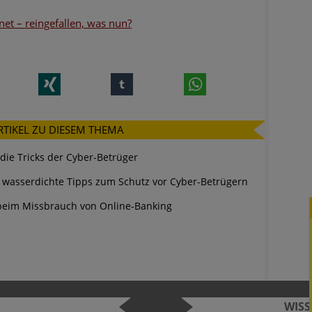
net – reingefallen, was nun?
nkedIn
Xing
tumblr
WhatsApp
RTIKEL ZU DIESEM THEMA
 die Tricks der Cyber-Betrüger
n wasserdichte Tipps zum Schutz vor Cyber-Betrügern
e beim Missbrauch von Online-Banking
WIS