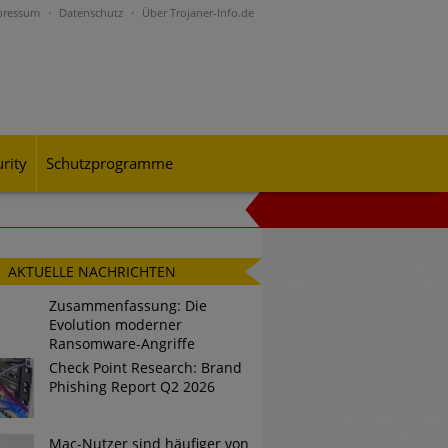
pressum
Datenschutz
Über Trojaner-Info.de
rity
Schutzprogramme
al-Engineering-Betrugsmaschen und
AKTUELLE NACHRICHTEN
Zusammenfassung: Die
Evolution moderner
rohungslage – was CISOs jetzt für
Ransomware-Angriffe
Check Point Research: Brand
Phishing Report Q2 2026
n Bedrohungspotential nicht
Mac-Nutzer sind häufiger von