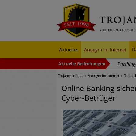
Aktuelles
Anonym im Internet
D
Phishin
Trojaner-Info.de
Anonym im Internet
Online 
Trends b
Identitä
Online Banking sicher
Cyber-Betrüger
Exponent
mehr Cyb
Digitale
Ungebre