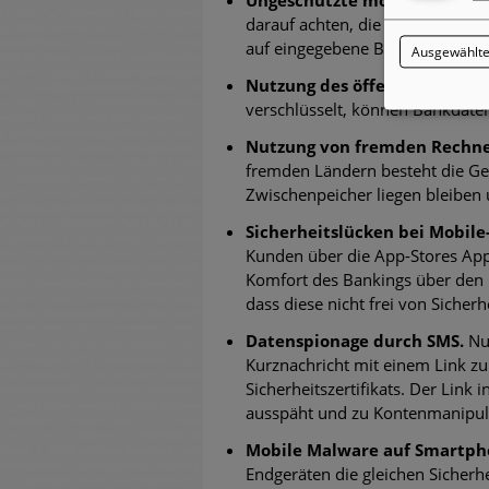
darauf achten, die Tastensperre 
auf eingegebene Bankdaten zu 
Ausgewählte
Nutzung des öffentlichen W
verschlüsselt, können Bankdate
Nutzung von fremden Rechne
fremden Ländern besteht die Ge
Zwischenpeicher liegen bleiben
Sicherheitslücken bei Mobile
Kunden über die App-Stores Appl
Komfort des Bankings über den 
dass diese nicht frei von Sicherh
Datenspionage durch SMS.
Nu
Kurznachricht mit einem Link z
Sicherheitszertifikats. Der Link 
ausspäht und zu Kontenmanipul
Mobile Malware auf Smartpho
Endgeräten die gleichen Sicherhe