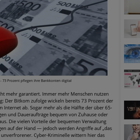
ätzen
twicklung der HTTP-basierten Cyberangriffe lässt Experten vor 
-Trend: Führungskräfte im Visier. Was hilft gegen Harpoon Whali
e Phishing-Kampagnen mit großen Markennamen – Amazon hat nu
ernehmensprofile auf LinkedIn: Unternehmen und Nutzer im Vis
- 73 Prozent pflegen ihre Bankkonten digital
perience Center in Augsburg
icht mehr garantiert. Immer mehr Menschen nutzen
: Der Bitkom zufolge wickeln bereits 73 Prozent der
m Internet ab. Sogar mehr als die Hälfte der über 65-
ungen und Daueraufträge bequem von Zuhause oder
s. Die vielen Vorteile der bequemen Verwaltung
gen auf der Hand — jedoch werden Angriffe auf „das
unverfrorener. Cyber-Kriminelle wittern hier das