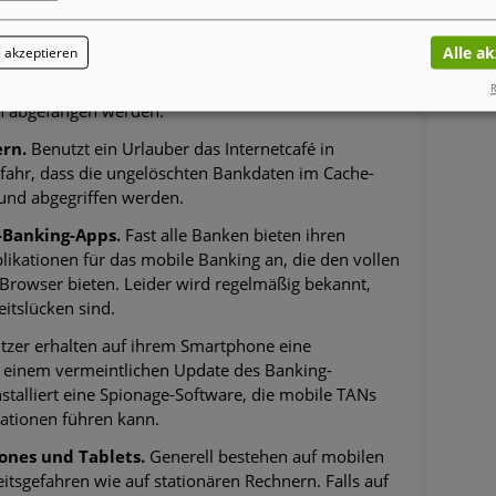
mit PIN eingestellt zu haben und Dritten keinen Blick
gewähren.
Alle a
 akzeptieren
LAN.
Ist die Funkverbindung nicht sicher oder
R
n abgefangen werden.
rn.
Benutzt ein Urlauber das Internetcafé in
fahr, dass die ungelöschten Bankdaten im Cache-
 und abgegriffen werden.
-Banking-Apps.
Fast alle Banken bieten ihren
ikationen für das mobile Banking an, die den vollen
Browser bieten. Leider wird regelmäßig bekannt,
eitslücken sind.
tzer erhalten auf ihrem Smartphone eine
u einem vermeintlichen Update des Banking-
installiert eine Spionage-Software, die mobile TANs
ationen führen kann.
nes und Tablets.
Generell bestehen auf mobilen
itsgefahren wie auf stationären Rechnern. Falls auf