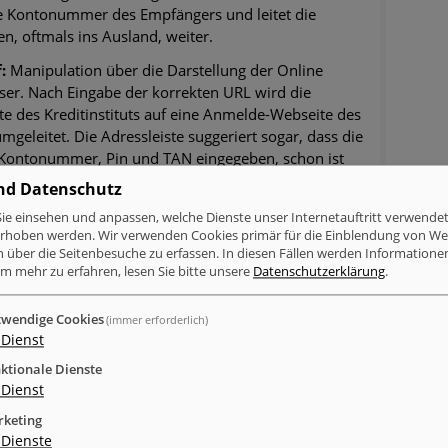
e Kontonummer des Empfängers und leitet die
, oftmals ins Ausland, weiter.
:
Manipulation über die Darstellung der Online
r. Nach Eingabe der korrekten URL wird die
e des Kreditinstituts auf eine Anmelde-Webseite des
mgeleitet. Die Adressleiste suggeriert sogar, dass die
. Kontonummer, Pin und TAN eingegeben, schon ist
nd Datenschutz
ie einsehen und anpassen, welche Dienste unser Internetauftritt verwende
erhoben werden. Wir verwenden Cookies primär für die Einblendung von W
eiten im Urlaubshotel in Vietnam abzuwickeln, ist
n über die Seitenbesuche zu erfassen. In diesen Fällen werden Informationen
n Welt für mehr Freiheit und Flexibilität. Doch gerade
m mehr zu erfahren, lesen Sie bitte unsere
Datenschutzerklärung
.
 WLAN oder im Internetcafé liegen enorme
ne Konto. Das sind die wichtigsten Gefahren beim
wendige Cookies
(immer erforderlich)
Dienst
alls regelmäßig persönliche Banking-Daten auf dem
ktionale Dienste
Dienst
ben die findigen Räuber ggf. leichte Hand beim
keting
Dienste
äte.
Wer mobil Bankgeschäfte macht, sollte stets