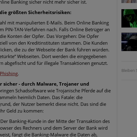
line Banking sicher nicht mehr sicher ist.
 die größten Sicherheitsrisiken:
hl mit manipulierten E-Mails. Beim Online Banking
em PIN-TAN-Verfahren nach. Falls Online Betrüger an
die Konten der Opfer. Das Vorgehen: Die Opfer
fiziell von den Kreditinstituten stammen. Die Kunden
licken, die zu der Webseite der Bank führen würden.
getürkte“ Webseiten. Dort werden die eingegebenen
bgefischt und für illegale Transaktionen genutzt.
Bleiben S
 Phishing
.
 sicher - durch
Malware, Trojaner und
ringen Schadsoftware wie Trojanische Pferde auf die
mmeln heimlich Daten. Das Fatale: die
nd, der Nutzer bemerkt diese nicht. Das sind die
 Ihr Geld zu kommen:
Der Banking-Kunde in der Mitte der Transaktion des
owser des Rechners und dem Server der Bank wird
eist, fängt die Banking-Malware die Daten ab,