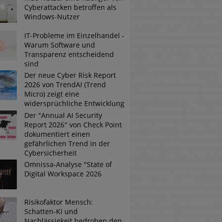
Cyberattacken betroffen als
Windows-Nutzer
Tsunami bei Web-DDoS-Angriffen
IT-Probleme im Einzelhandel -
Warum Software und
Transparenz entscheidend
sind
ng?
Der neue Cyber Risk Report
2026 von TrendAI (Trend
n reagiert
Micro) zeigt eine
widersprüchliche Entwicklung
ier der Datendiebe
Der "Annual AI Security
Report 2026" von Check Point
dokumentiert einen
gefährlichen Trend in der
Cybersicherheit
Omnissa-Analyse "State of
Digital Workspace 2026
Risikofaktor Mensch:
Schatten-KI und
Nachlässigkeit bedrohen den