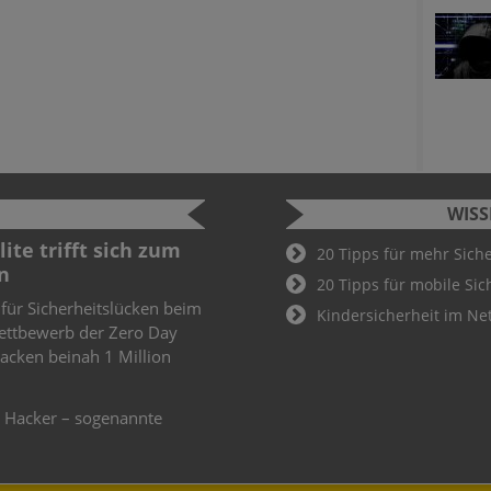
WIS
ite trifft sich zum
Cyber Sec
20 Tipps für mehr Sich
n
2022
20 Tipps für mobile Sic
 für Sicherheitslücken beim
Schüler und
Kindersicherheit im Ne
ettbewerb der Zero Day
Cyber Secur
knacken beinah 1 Million
Wer hier als
Teil des De
weiteren
e Hacker – sogenannte