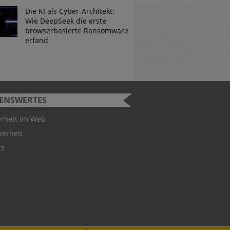
Die KI als Cyber-Architekt:
Wie DeepSeek die erste
browserbasierte Ransomware
erfand
SENSWERTES
urity Challenge
erheit im Web
herheit
 Studenten können bei der
tz
ity Challenge teilnehmen.
 Gewinner hervorgeht, ist
utschland-Teams für die