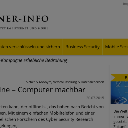
Im
aten verschlüsseln und sichern
Business Security
Mobile Secu
g-Kampagne erhebliche Bedrohung
ei Cyber Crimes 2024: Experten rechnen mit neue Welle an Soci
B
tsdiebstahl
Sicher & Anonym, Verschlüsselung & Datensicherheit
fline – Computer machbar
iell wachsende Risiken, eine immer unübersichtlichere Cyber-Bed
30.07.2015
er-Resilienz tun können
n kann, der offline ist, das haben nach Bericht von
Die Welt
esen. Mit einem einfachen Mobiltelefon und einer
 Assets aller Arten im Fokus der aktuellen Cyber-Bedrohungen
immer ra
lischen Forschern des Cyber Security Research
gesetzt,
gelungen,
mster Aufstieg: Mega-Ransomware. Deutsche Unternehmen dürfe
Zukunft 