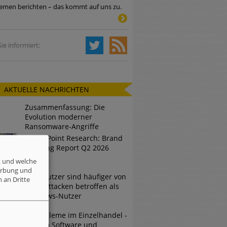
emen berichten – das kommt auf uns zu.
Tsunami bei Web-DDoS-Angriffen
ie informiert:
ng?
AKTUELLE NACHRICHTEN
n reagiert
Zusammenfassung: Die
ier der Datendiebe
Evolution moderner
Ransomware-Angriffe
Check Point Research: Brand
Phishing Report Q2 2026
t und welche
erbung und
Mac-Nutzer sind häufiger von
 an Dritte
Cyberattacken betroffen als
Windows-Nutzer
IT-Probleme im Einzelhandel -
Warum Software und