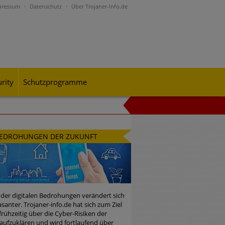
pressum
Datenschutz
Über Trojaner-Info.de
rity
Schutzprogramme
al-Engineering-Betrugsmaschen und
EDROHUNGEN DER ZUKUNFT
rohungslage – was CISOs jetzt für
 der digitalen Bedrohungen verändert sich
santer. Trojaner-info.de hat sich zum Ziel
 frühzeitig über die Cyber-Risiken der
n Bedrohungspotential nicht
aufzuklären und wird fortlaufend über