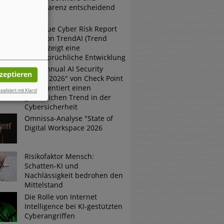
Transparenz entscheidend
sind
Der neue Cyber Risk Report
2026 von TrendAI (Trend
Micro) zeigt eine
widersprüchliche Entwicklung
Der "Annual AI Security
kzeptieren
Report 2026" von Check Point
dokumentiert einen
ealisiert mit Klaro!
gefährlichen Trend in der
Cybersicherheit
Omnissa-Analyse "State of
Digital Workspace 2026
Risikofaktor Mensch:
Schatten-KI und
Nachlässigkeit bedrohen den
Mittelstand
Die Rolle von Internet
Intelligence bei KI-gestützten
Cyberangriffen