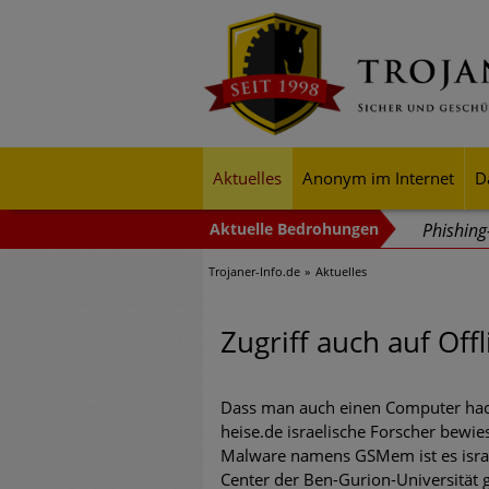
Aktuelles
Anonym im Internet
D
Phishin
Trojaner-Info.de
Aktuelles
Trends b
Identitä
Zugriff auch auf Of
Exponent
mehr Cyb
Dass man auch einen Computer hacke
heise.de israelische Forscher bewi
Digitale
Malware namens GSMem ist es israe
Center der Ben-Gurion-Universität 
Ungebre