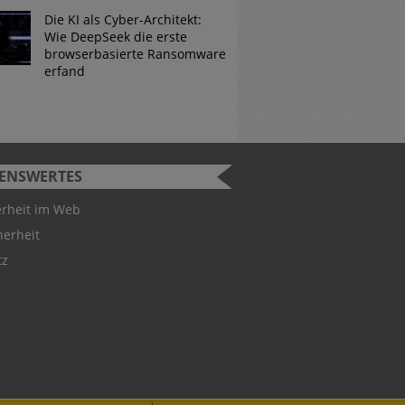
Die KI als Cyber-Architekt:
Wie DeepSeek die erste
browserbasierte Ransomware
erfand
SENSWERTES
urity Challenge
erheit im Web
herheit
 Studenten können bei der
tz
ity Challenge teilnehmen.
 Gewinner hervorgeht, ist
utschland-Teams für die