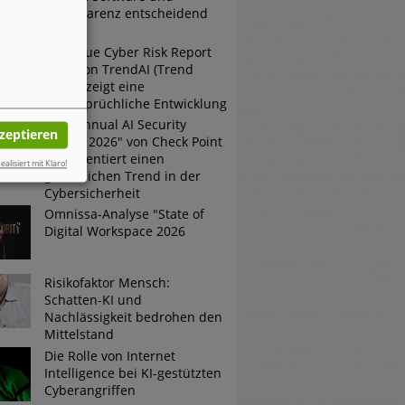
Transparenz entscheidend
sind
Der neue Cyber Risk Report
2026 von TrendAI (Trend
Micro) zeigt eine
widersprüchliche Entwicklung
Der "Annual AI Security
kzeptieren
Report 2026" von Check Point
dokumentiert einen
ealisiert mit Klaro!
gefährlichen Trend in der
Cybersicherheit
Omnissa-Analyse "State of
Digital Workspace 2026
Risikofaktor Mensch:
Schatten-KI und
Nachlässigkeit bedrohen den
Mittelstand
Die Rolle von Internet
Intelligence bei KI-gestützten
Cyberangriffen