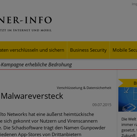
Im
aten verschlüsseln und sichern
Business Security
Mobile Secu
g-Kampagne erhebliche Bedrohung
ei Cyber Crimes 2024: Experten rechnen mit neue Welle an Soci
B
tsdiebstahl
Verschlüsselung & Datensicherheit
s Malwareversteck
iell wachsende Risiken, eine immer unübersichtlichere Cyber-Bed
09.07.2015
er-Resilienz tun können
lto Networks hat eine äußerst heimtückische
Die Welt
ie sich gekonnt vor Nutzern und Virenscannern
 Assets aller Arten im Fokus der aktuellen Cyber-Bedrohungen
immer ra
de. Die Schadsoftware trägt den Namen Gunpowder
gesetzt,
chiedenen App-Stores von Drittanbietern
mster Aufstieg: Mega-Ransomware. Deutsche Unternehmen dürfe
Zukunft 