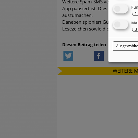
Weitere Spam-SMS versendet die S
Fun
App pausiert ist. Dies mache es Vi
↓
1
auszumachen.
Daneben spioniert Gunpowder auch 
Mar
Lesezeichen sowie die auf dem Gerät
↓
3
Diesen Beitrag teilen
Ausgewählte
Twitter
Facebook
L
WEITERE 