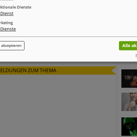
chadsoftware im Hintergrund während die Emulator-
ktionale Dienste
renscannern schwer, die eigentliche Malware
Dienst
den Browser-Verlauf, die gespeicherten
keting
 installierten Software-Pakete aus.
Dienste
Alle a
 akzeptieren
inkedIn
Xing
tumblr
WhatsApp
R
MELDUNGEN ZUM THEMA