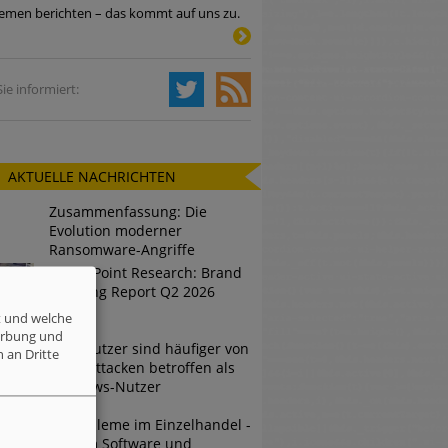
emen berichten – das kommt auf uns zu.
Tsunami bei Web-DDoS-Angriffen
ie informiert:
ng?
AKTUELLE NACHRICHTEN
n reagiert
Zusammenfassung: Die
ier der Datendiebe
Evolution moderner
Ransomware-Angriffe
Check Point Research: Brand
Phishing Report Q2 2026
t und welche
erbung und
Mac-Nutzer sind häufiger von
 an Dritte
Cyberattacken betroffen als
Windows-Nutzer
IT-Probleme im Einzelhandel -
Warum Software und