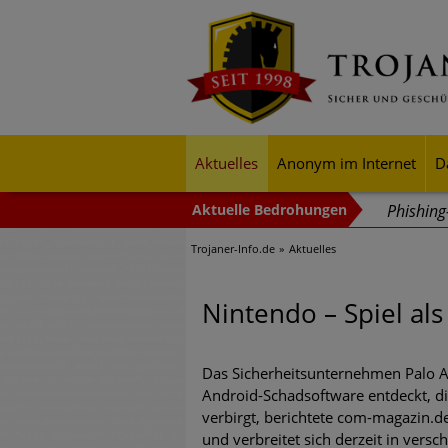
Aktuelles
Anonym im Internet
D
Phishin
Trojaner-Info.de
Aktuelles
Trends b
Identitä
Nintendo – Spiel al
Exponent
mehr Cyb
Das Sicherheitsunternehmen Palo A
Android-Schadsoftware entdeckt, d
Digitale
verbirgt, berichtete com-magazin.
und verbreitet sich derzeit in vers
Ungebre