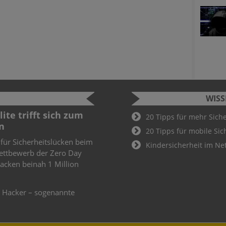
WIS
ite trifft sich zum
Cyber Sec
20 Tipps für mehr Sich
n
2022
20 Tipps für mobile Sic
 für Sicherheitslücken beim
Schüler und
Kindersicherheit im Ne
ettbewerb der Zero Day
Cyber Secur
knacken beinah 1 Million
Wer hier als
Teil des De
weiteren
e Hacker – sogenannte