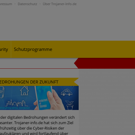
pressum
Datenschutz
Über Trojaner-Info.de
rity
Schutzprogramme
al-Engineering-Betrugsmaschen und
EDROHUNGEN DER ZUKUNFT
rohungslage – was CISOs jetzt für
 der digitalen Bedrohungen verändert sich
santer. Trojaner-info.de hat sich zum Ziel
 frühzeitig über die Cyber-Risiken der
n Bedrohungspotential nicht
aufzuklären und wird fortlaufend über