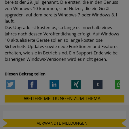
bereits der 29. Juli genannt. Die ersten, die in den Genuss
Bedrohungen
von Windows 10 kommen, sind Nutzer, die ein Gerät
upgraden, auf dem bereits Windows 7 oder Windows 8.1
Ungebremster Aufstieg: Mega-Ransomware. Deutsche
läuft.
Unternehmen dürfen Bedrohungspotential nicht
Das Upgrade ist kostenlos, so lange es innerhalb eines
unterschätzen
Jahres nach dessen Veröffentlichung erfolgt. Auf Windows
10 aktualisierte Geräte sollen so lange kostenlose
Weiterentwicklung der HTTP-basierten Cyberangriffe lässt
Sicherheits-Updates sowie neue Funktionen und Features
Experten vor Tsunami bei Web-DDoS-Angriffen warnen
erhalten, wie sie in Betrieb sind. Ein Support-Ende wie bei
bisherigen Windows-Versionen wird es nicht geben.
Phishing-Trend: Führungskräfte im Visier. Was hilft gegen
Harpoon Whaling?
Diesen Beitrag teilen
Aktuelle Phishing-Kampagnen mit großen Markennamen –
Twitter
Facebook
LinkedIn
Xing
tumblr
W
Amazon hat nun reagiert
WEITERE MELDUNGEN ZUM THEMA
Fake-Unternehmensprofile auf LinkedIn: Unternehmen und
Nutzer im Visier der Datendiebe
Cyber Experience Center in Augsburg
VERWANDTE MELDUNGEN