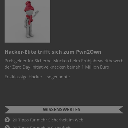
n
e
r
Hacker-Elite trifft sich zum Pwn2Own
C
Preisgelder für Sicherheitslücken beim Frühjahrswettbewerb
Sc
-
der Zero Day Initiative knacken beinah 1 Million Euro
Ch
Te
Erstklassige Hacker – sogenannte
WISSENSWERTES
20 Tipps für mehr Sicherheit im Web
20 Tipps für mobile Sicherheit