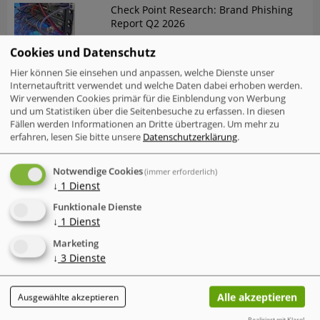
Check Point Research: Brand Phishing
Report Q2 2026
Cookies und Datenschutz
Mac-Nutzer sind häufiger von
Hier können Sie einsehen und anpassen, welche Dienste unser
Cyberattacken betroffen als Windows-
Internetauftritt verwendet und welche Daten dabei erhoben werden.
Nutzer
Wir verwenden Cookies primär für die Einblendung von Werbung
und um Statistiken über die Seitenbesuche zu erfassen. In diesen
IT-Probleme im Einzelhandel - Warum
Fällen werden Informationen an Dritte übertragen.
Um mehr zu
Software und Transparenz
erfahren, lesen Sie bitte unsere
Datenschutzerklärung
.
entscheidend sind
Notwendige Cookies
(immer erforderlich)
Der neue Cyber Risk Report 2026 von
↓
1
Dienst
TrendAI (Trend Micro) zeigt eine
widersprüchliche Entwicklung
Funktionale Dienste
↓
1
Dienst
Der "Annual AI Security Report 2026"
von Check Point dokumentiert einen
Marketing
gefährlichen Trend in der
↓
3
Dienste
Cybersicherheit
Omnissa-Analyse "State of Digital
Alle akzeptieren
Ausgewählte akzeptieren
Workspace 2026
Realisiert mit Klaro!