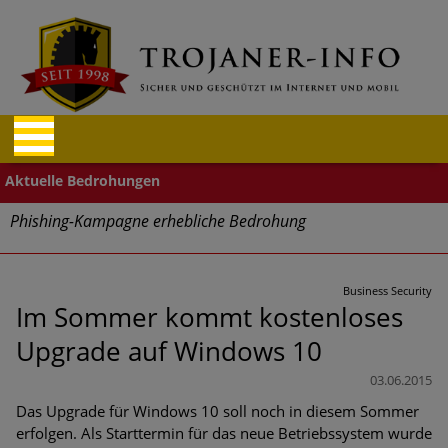
Phishing-Kampagne erhebliche Bedrohung
Trends bei Cyber Crimes 2024: Experten rechnen mit neue
Welle an Social-Engineering-Betrugsmaschen und
Business Security
Identitätsdiebstahl
Im Sommer kommt kostenloses
Upgrade auf Windows 10
Exponentiell wachsende Risiken, eine immer
unübersichtlichere Cyber-Bedrohungslage – was CISOs jetzt
03.06.2015
für mehr Cyber-Resilienz tun können
Das Upgrade für Windows 10 soll noch in diesem Sommer
erfolgen. Als Starttermin für das neue Betriebssystem wurde
Digitale Assets aller Arten im Fokus der aktuellen Cyber-