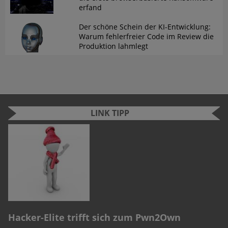
erfand
Der schöne Schein der KI-Entwicklung:
Warum fehlerfreier Code im Review die
Produktion lahmlegt
LINK TIPP
n
e
S
Cyber Security Challenge 2022