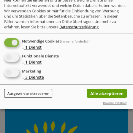
Hier können Sie einsehen und anpassen, welche Dienste unser
Internetauftritt verwendet und welche Daten dabei erhoben werden.
Wir verwenden Cookies primär für die Einblendung von Werbung
und um Statistiken über die Seitenbesuche zu erfassen. In diesen
Fällen werden Informationen an Dritte übertragen.
Um mehr zu
erfahren, lesen Sie bitte unsere
Datenschutzerklärung
.
Der Mobilfunkmarkt, der seit Jahren von ständigen
Innovationen und neuen Gerätezyklen geprägt war,
Notwendige Cookies
(immer erforderlich)
durchläuft gegenwärtig einen bemerkenswerten Wandel,
↓
1
Dienst
dessen Ausmaß und Tragweite sowohl Verbraucher als auch
Funktionale Dienste
Anbieter gleichermaßen betrifft und die gesamte Branche
↓
1
Dienst
vor neue Herausforderungen stellt. Viele Menschen wählen
Marketing
bewusst Datentarife ohne Smartphone.
↓
3
Dienste
Alle akzeptieren
Ausgewählte akzeptieren
Mobile Security
TD-News: KI in der Cloud Security
Realisiert mit Klaro!