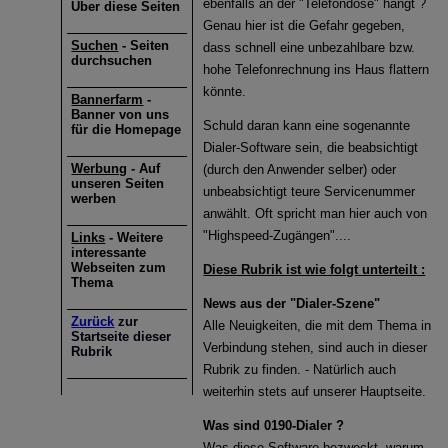
ebenfalls an der "Telefondose" hängt ?
Über diese Seiten
Genau hier ist die Gefahr gegeben,
Suchen
- Seiten
dass schnell eine unbezahlbare bzw.
durchsuchen
hohe Telefonrechnung ins Haus flattern
könnte.
Bannerfarm
-
Banner von uns
Schuld daran kann eine sogenannte
für die Homepage
Dialer-Software sein, die beabsichtigt
Werbung
- Auf
(durch den Anwender selber) oder
unseren Seiten
unbeabsichtigt teure Servicenummer
werben
anwählt. Oft spricht man hier auch von
"Highspeed-Zugängen"....
Links
- Weitere
interessante
Webseiten zum
Diese Rubrik ist wie folgt unterteilt :
Thema
News aus der "Dialer-Szene"
Zurück
zur
Alle Neuigkeiten, die mit dem Thema in
Startseite dieser
Verbindung stehen, sind auch in dieser
Rubrik
Rubrik zu finden. - Natürlich auch
weiterhin stets auf unserer Hauptseite.
Was sind 0190-Dialer ?
Was diese Software bezweckt, warum