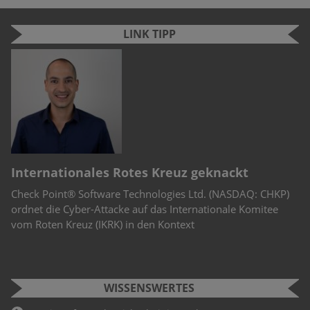
LINK TIPP
“
Internationales Rotes Kreuz geknackt
C
Check Point® Software Technologies Ltd. (NASDAQ: CHKP)
Mo
st
ordnet die Cyber-Attacke auf das Internationale Komitee
De
vom Roten Kreuz (IKRK) in den Kontext
en
au
WISSENSWERTES