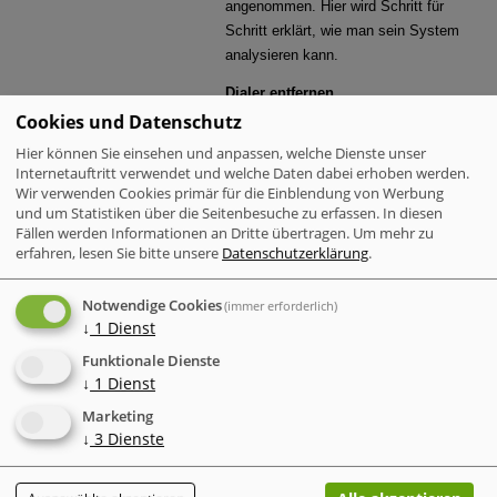
angenommen. Hier wird Schritt für
Schritt erklärt, wie man sein System
analysieren kann.
Dialer entfernen
Das ist gar nicht so einfach, hier eine
Cookies und Datenschutz
allgemeine Anleitung zu geben. Denn
Hier können Sie einsehen und anpassen, welche Dienste unser
die jeweilige Konfiguration des
Internetauftritt verwendet und welche Daten dabei erhoben werden.
Systems und der Dialer selber spielen
Wir verwenden Cookies primär für die Einblendung von Werbung
und um Statistiken über die Seitenbesuche zu erfassen. In diesen
dabei eine nicht unerhebliche Rolle.
Fällen werden Informationen an Dritte übertragen.
Um mehr zu
Trotzdem haben wir uns hier sehr
erfahren, lesen Sie bitte unsere
Datenschutzerklärung
.
bemüht eine für alle verständliche
Anleitung zu geben.
Notwendige Cookies
(immer erforderlich)
Wie kann ich mich dagegen
↓
1
Dienst
schützen ?
Funktionale Dienste
Damit eine hohe Telefonrechnung erst
↓
1
Dienst
gar nicht für eine böse Überraschung
Marketing
sorgt. Vorsorge ist immer besser als
↓
3
Dienste
Nachsicht !
Was tun, wenn ich mich geschädigt