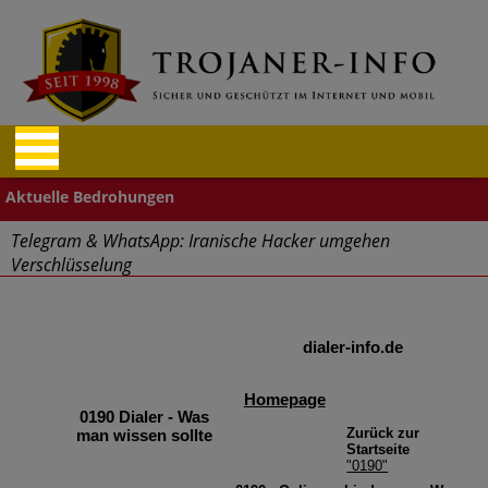
Telegram & WhatsApp: Iranische Hacker umgehen
Verschlüsselung
"Cyberwehr" gestartet
dialer-info.de
Cyberangriffe – Finanz- und Reisebranche betroffen
Homepage
Aufgepasst: Firefox und Tor Browser Schadcode-Add-ons
0190 Dialer - Was
Zurück zur
man wissen sollte
Startseite
Massive Sicherheitslücken durch Mitarbeiter im Home Office
"0190"