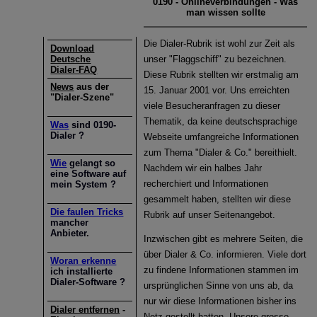
0190 - Onlineverbindungen - Was
Phishing-Mails im Namen der Personalabteilung
man wissen sollte
Corona-Warn-Apps im Fokus
Die Dialer-Rubrik ist wohl zur Zeit als
Download
Deutsche
unser "Flaggschiff" zu bezeichnen.
Dialer-FAQ
Zielgerichtete Attacken: Zero-Day-Exploits im Betriebssystem
Diese Rubrik stellten wir erstmalig am
von Windows und im Internet Explorer
News
aus der
15. Januar 2001 vor. Uns erreichten
"Dialer-Szene"
viele Besucheranfragen zu dieser
Neue Studie zeigt: Gefährlicher Leichtsinn im Umgang mit
Thematik, da keine deutschsprachige
Was
sind 0190-
Bürodruckern
Dialer ?
Webseite umfangreiche Informationen
zum Thema "Dialer & Co." bereithielt.
Wie
gelangt so
Malware Trends 2020: Ransomware, Datendiebstahl an
Nachdem wir ein halbes Jahr
eine Software auf
Universitäten und Banking Trojaner sind im Umlauf
recherchiert und Informationen
mein System ?
gesammelt haben, stellten wir diese
Die faulen Tricks
Rubrik auf unser Seitenangebot.
mancher
Anbieter.
Inzwischen gibt es mehrere Seiten, die
über Dialer & Co. informieren. Viele dort
Woran erkenne
zu findene Informationen stammen im
ich installierte
Dialer-Software ?
ursprünglichen Sinne von uns ab, da
nur wir diese Informationen bisher ins
Dialer entfernen
-
Netz gestellt hatten. Unsere grosse