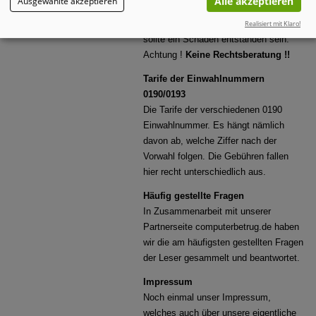
Alle akzeptieren
Ausgewählte akzeptieren
fühle ?
Einige Tipps zu Verhaltensweisen,
Realisiert mit Klaro!
sollte ein Schaden entstanden sein.
Achtung !
Keine Rechtsberatung !!
Tarife der Einwahlnummern
0190/0193
Die Tarife der verschiedenen 0190
Einwahlnummer. Es hängt nämlich
davon ab, welche Ziffer nach der
Vorwahl folgen. Die Gebühren fallen
hier recht unterschiedlich aus.
Häufig gestellte Fragen
In Zusammenarbeit mit unserer
Partnerseite computerbetrug.de haben
wir die am häufigsten gestellten Fragen
der Leser gesammelt und beantwortet.
Impressum
Noch einmal unser Impressum,
welches auch über unsere eigentliche