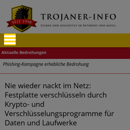
Phishing-Kampagne erhebliche Bedrohung
Trends bei Cyber Crimes 2024: Experten rechnen mit neue
Welle an Social-Engineering-Betrugsmaschen und
Nie wieder nackt im Netz:
Identitätsdiebstahl
Festplatte verschlüsseln durch
Krypto- und
Exponentiell wachsende Risiken, eine immer
unübersichtlichere Cyber-Bedrohungslage – was CISOs jetzt
Verschlüsselungsprogramme für
für mehr Cyber-Resilienz tun können
Daten und Laufwerke
Digitale Assets aller Arten im Fokus der aktuellen Cyber-