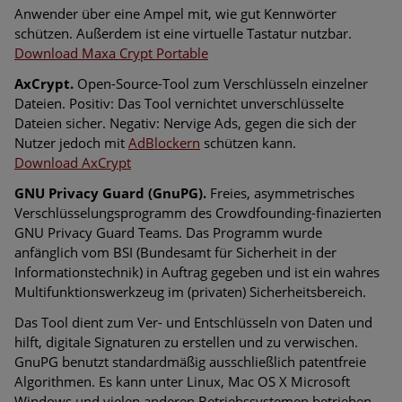
Anwender über eine Ampel mit, wie gut Kennwörter
schützen. Außerdem ist eine virtuelle Tastatur nutzbar.
Download Maxa Crypt Portable
AxCrypt.
Open-Source-Tool zum Verschlüsseln einzelner
Dateien. Positiv: Das Tool vernichtet unverschlüsselte
Dateien sicher. Negativ: Nervige Ads, gegen die sich der
Nutzer jedoch mit
AdBlockern
schützen kann.
Download AxCrypt
GNU Privacy Guard (GnuPG).
Freies, asymmetrisches
Verschlüsselungsprogramm des Crowdfounding-finazierten
GNU Privacy Guard Teams. Das Programm wurde
anfänglich vom BSI (Bundesamt für Sicherheit in der
Informationstechnik) in Auftrag gegeben und ist ein wahres
Multifunktionswerkzeug im (privaten) Sicherheitsbereich.
Das Tool dient zum Ver- und Entschlüsseln von Daten und
hilft, digitale Signaturen zu erstellen und zu verwischen.
GnuPG benutzt standardmäßig ausschließlich patentfreie
Algorithmen. Es kann unter Linux, Mac OS X Microsoft
Windows und vielen anderen Betriebssystemen betrieben