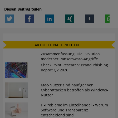
Diesen Beitrag teilen
Twitter
Facebook
LinkedIn
Xing
tumblr
W
AKTUELLE NACHRICHTEN
Zusammenfassung: Die Evolution
moderner Ransomware-Angriffe
Check Point Research: Brand Phishing
Report Q2 2026
Mac-Nutzer sind häufiger von
Cyberattacken betroffen als Windows-
Nutzer
IT-Probleme im Einzelhandel - Warum
Software und Transparenz
entscheidend sind