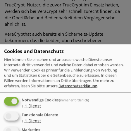
TrueCrypt. Nutzer, die zuvor TrueCrypt im Einsatz hatten,
werden sich bei VeraCrypt sehr schnell zurecht finden, da
die Oberfläche und Bedienbarkeit dem Vorgänger sehr
ähnlich ist.
VeraCrypthat auch bereits ein Sicherheits-Update
bekommen, das die beiden, oben beschriebenen
Sicherheitslücken geschlossen hat. Ein besonderes
Cookies und Datenschutz
Unterscheidungsmerkmal von VeryCrypt zu TrueCrypt ist
die erheblich höhere Zahl an Iterationen beim
Hier können Sie einsehen und anpassen, welche Dienste unser
Internetauftritt verwendet und welche Daten dabei erhoben werden.
Verschlüsseln. Dies erschwert sogenannte
Brute-Force-
Wir verwenden Cookies primär für die Einblendung von Werbung
Attacken
, die es auf Passwörter abgesehen haben, massiv.
und um Statistiken über die Seitenbesuche zu erfassen. In diesen
Die Wahl eines sehr starken Passworts ist generell wichtig
.
Fällen werden Informationen an Dritte übertragen.
Um mehr zu
Wird das Passwort zu schwach gewählt, so erhält der
erfahren, lesen Sie bitte unsere
Datenschutzerklärung
.
Anwender von VeraCrypt eine Meldung. Dieses neue
Feature bringt jedoch mit sich, dass sich mithilfe von
Notwendige Cookies
(immer erforderlich)
VeraCrypt erzeugte Container wesentlich langsamer öffnen
↓
1
Dienst
lassen.
Funktionale Dienste
↓
1
Dienst
VeraCrypt wird permanent via Open Source
weiterentwickelt und hat bisher noch keine bekannten
Marketing