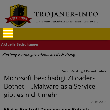
Phishing-Kampagne erhebliche Bedrohung
Trends bei Cyber Crimes 2024: Experten rechnen mit neue
Welle an Social-Engineering-Betrugsmaschen und
Verschlüsselung & Datensicherheit
Identitätsdiebstahl
Microsoft beschädigt ZLoader-
Botnet – „Malware as a Service“
Exponentiell wachsende Risiken, eine immer
unübersichtlichere Cyber-Bedrohungslage – was CISOs jetzt
gibt es nicht mehr
für mehr Cyber-Resilienz tun können
20.04.2022
Digitale Assets aller Arten im Fokus der aktuellen Cyber-
65 der Kontroll-Domains von Botnetz