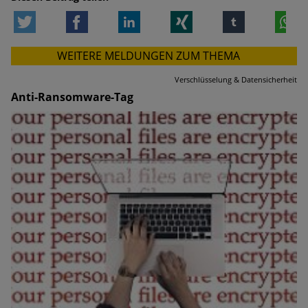
Twitter
Facebook
LinkedIn
Xing
tumblr
W
WEITERE MELDUNGEN ZUM THEMA
Verschlüsselung & Datensicherheit
Anti-Ransomware-Tag