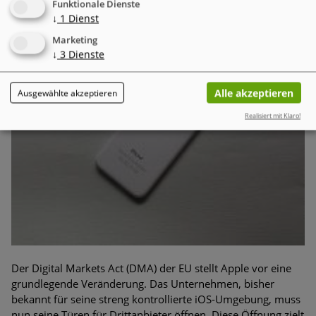
DMA eine bedeutende Zäsur für Apple und das iOS-
Funktionale Dienste
Ökosystem
↓
1
Dienst
Marketing
↓
3
Dienste
Alle akzeptieren
Ausgewählte akzeptieren
Realisiert mit Klaro!
Der Digital Markets Act (DMA) der EU stellt Apple vor eine
grundlegende Veränderung. Das Unternehmen, bisher
bekannt für seine streng kontrollierte iOS-Umgebung, muss
nun seine Türen für Drittanbieter öffnen. Diese Öffnung zielt