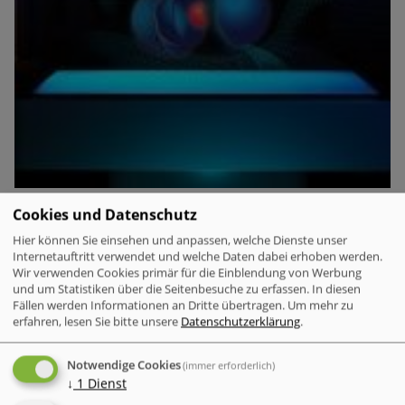
Cookies und Datenschutz
Deutsche unterschätzen die Gefahr von
Cyberangriffen zunehmend.
Trotz der steigenden Zahl
Hier können Sie einsehen und anpassen, welche Dienste unser
von Cyberattacken weltweit und in Deutschland fühlen sich
Internetauftritt verwendet und welche Daten dabei erhoben werden.
Wir verwenden Cookies primär für die Einblendung von Werbung
die Menschen immer weniger bedroht. Dieses wachsende
und um Statistiken über die Seitenbesuche zu erfassen. In diesen
Sicherheitsgefühl steht in krassem Gegensatz zur
Fällen werden Informationen an Dritte übertragen.
Um mehr zu
tatsächlichen Bedrohungslage.
erfahren, lesen Sie bitte unsere
Datenschutzerklärung
.
Notwendige Cookies
(immer erforderlich)
↓
1
Dienst
Verschlüsselung & Datensicherheit