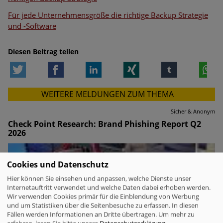
Für jede Unternehmensgröße die richtige Backup Strategie
und -Software
Diesen Beitrag teilen
Twitter
Facebook
LinkedIn
Xing
tumblr
W
WEITERE MELDUNGEN ZUM THEMA
Sicher & Anonym
Check Point Research: Brand Phishing Report Q2
2026
Cookies und Datenschutz
Hier können Sie einsehen und anpassen, welche Dienste unser
Internetauftritt verwendet und welche Daten dabei erhoben werden.
Wir verwenden Cookies primär für die Einblendung von Werbung
und um Statistiken über die Seitenbesuche zu erfassen. In diesen
Fällen werden Informationen an Dritte übertragen.
Um mehr zu