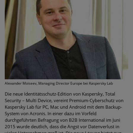
Bedrohungen
Ungebremster Aufstieg: Mega-Ransomware. Deutsche
Unternehmen dürfen Bedrohungspotential nicht
unterschätzen
Weiterentwicklung der HTTP-basierten Cyberangriffe lässt
Experten vor Tsunami bei Web-DDoS-Angriffen warnen
Phishing-Trend: Führungskräfte im Visier. Was hilft gegen
Harpoon Whaling?
Aktuelle Phishing-Kampagnen mit großen Markennamen –
Alexander Moiseev, Managing Director Europe bei Kaspersky Lab
Amazon hat nun reagiert
Die neue Identitätsschutz-Edition von Kaspersky, Total
Security – Multi Device, vereint Premium-Cyberschutz von
Fake-Unternehmensprofile auf LinkedIn: Unternehmen und
Kaspersky Lab für PC, Mac und Android mit dem Backup-
Nutzer im Visier der Datendiebe
System von Acronis. In einer dazu im Vorfeld
durchgeführten Befragung von B2B International im Juni
Cyber Experience Center in Augsburg
2015 wurde deutlich, dass die Angst vor Datenverlust in
vielen Unternehmen groß ist. Die neue Lösung bietet nun