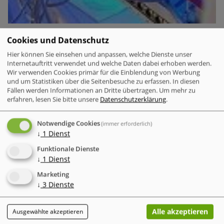
Microsoft weiterhin unangefochten an der Spitze – KI-
Cookies und Datenschutz
Plattformen rücken nach
Hier können Sie einsehen und anpassen, welche Dienste unser
Internetauftritt verwendet und welche Daten dabei erhoben werden.
Mit einem Anteil von 23 Prozent aller registrierten Angriffe
Wir verwenden Cookies primär für die Einblendung von Werbung
bleibt Microsoft der unangefochtene Hauptzielpfeil für
und um Statistiken über die Seitenbesuche zu erfassen. In diesen
Marken-Imitationen. Der IT-Konzern verzeichnet damit fast
Fällen werden Informationen an Dritte übertragen.
Um mehr zu
erfahren, lesen Sie bitte unsere
Datenschutzerklärung
.
doppelt so viele Phishing-Versuche wie die nächstplatzierte
Marke.
Notwendige Cookies
(immer erforderlich)
↓
1
Dienst
Funktionale Dienste
Business Security
↓
1
Dienst
IT-Probleme im Einzelhandel - Warum Software und
Transparenz entscheidend sind
Marketing
↓
3
Dienste
Alle akzeptieren
Ausgewählte akzeptieren