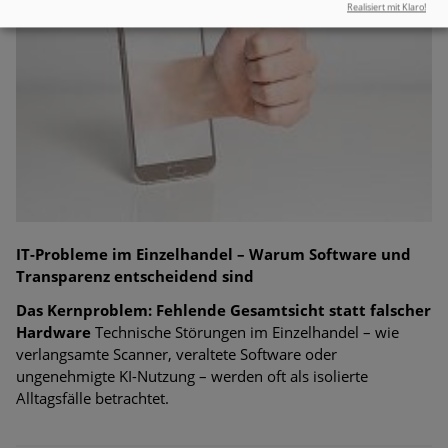
Realisiert mit Klaro!
IT-Probleme im Einzelhandel – Warum Software und
Transparenz entscheidend sind
Das Kernproblem: Fehlende Gesamtsicht statt falscher
Hardware
Technische Störungen im Einzelhandel – wie
verlangsamte Scanner, veraltete Software oder
ungenehmigte KI-Nutzung – werden oft als isolierte
Alltagsfälle betrachtet.