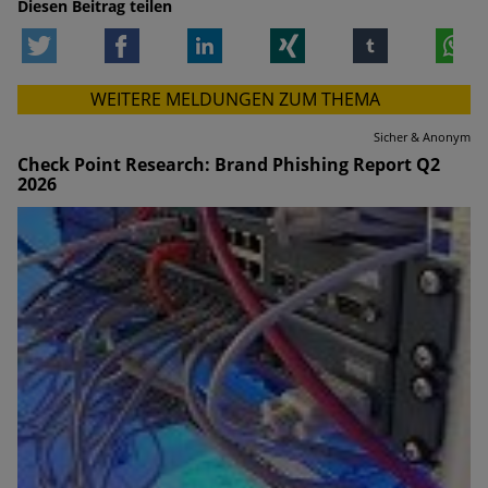
Diesen Beitrag teilen
Twitter
Facebook
LinkedIn
Xing
tumblr
W
WEITERE MELDUNGEN ZUM THEMA
Sicher & Anonym
Check Point Research: Brand Phishing Report Q2
2026