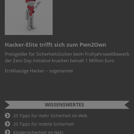
n
e
S
Cyber Security Challenge 2022
F
erb
Schüler und Studenten können bei der Cyber Security
Si
Challenge teilnehmen. Wer hier als Gewinner hervorgeht, ist
W
Teil des Deutschland-Teams für die weiteren
An
Fu
WISSENSWERTES
20 Tipps für mehr Sicherheit im Web
20 Tipps für mobile Sicherheit
Kindersicherheit im Netz